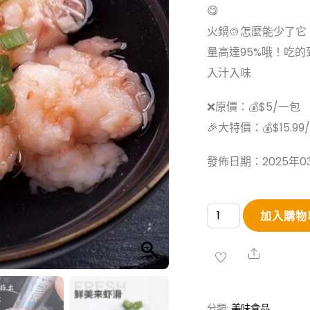
😋
火鍋🍲怎麼能少了它
量高達95%哦！吃
入汁入味
❌原價：💰$5/一包
🎉大特價：💰$15.99
發佈日期：2025年03
純
加入購物
手
工
Share
捶
打
分類:
美味食品