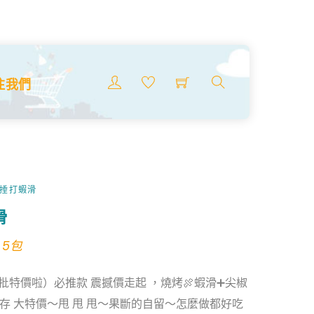
Menu
注我們
搜
索
商
品
工捶打蝦滑
滑
l
urrent
 5包
rice
（最後一批特價啦）必推款 震撼價走起 ，燒烤🍖蝦滑➕尖椒
:
存 大特價～甩 甩 甩～果斷的自留～怎麼做都好吃
15.99.