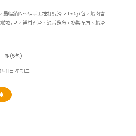
，最暢銷的～純手工捶打蝦滑🦐 150g/包，蝦肉含
的到的蝦🦐，鮮甜香滑、過舌難忘，祕製配方、蝦滑
/一組(5包)
月11日 星期二
車