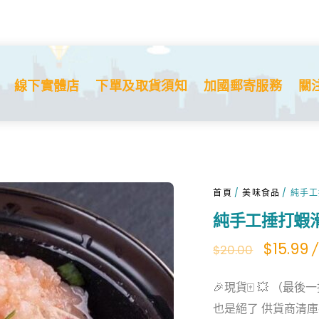
線下實體店
下單及取貨須知
加國郵寄服務
關
首頁
/
美味食品
/ 純手
純手工捶打蝦
Origina
C
$
15.99
/
$
20.00
price
p
🎉現貨🀄️ 💥 
was:
is
也是絕了 供貨商清庫
$20.00.
$