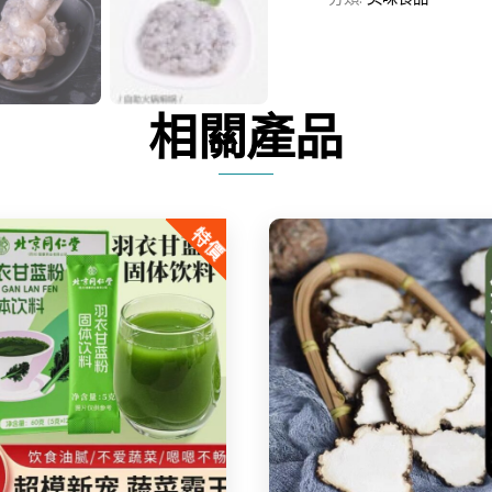
蝦
滑
數
量
相關產品
特價
Share
Share