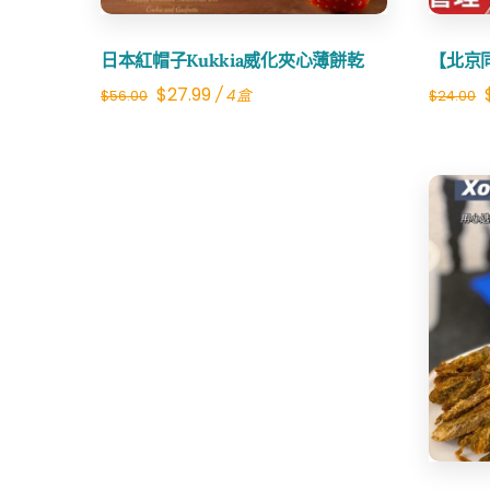
日本紅帽子Kukkia威化夾心薄餅乾
【北京
Original
Current
$
27.99
/ 4盒
$
56.00
$
24.00
price
price
was:
is:
$56.00.
$27.99.