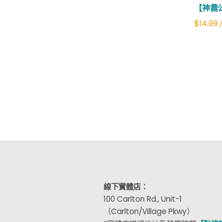
【神農
$
14.99
線下實體店：
100 Carlton Rd., Unit-1
（Carlton/Village Pkwy）