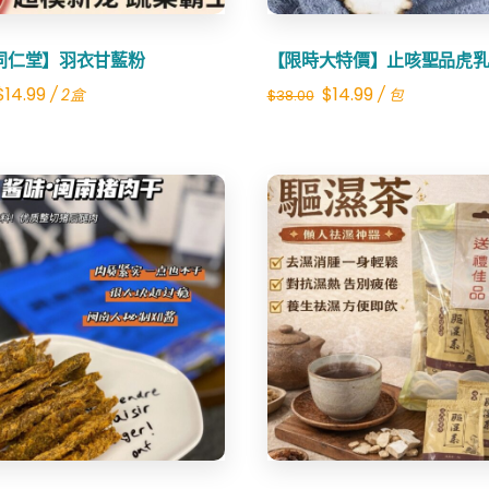
同仁堂】羽衣甘藍粉
【限時大特價】止咳聖品虎
Original
Current
Original
Current
$
14.99
$
14.99
/ 2盒
/ 包
$
38.00
price
price
price
price
was:
is:
was:
is:
$24.00.
$14.99.
$38.00.
$14.99.
Share
Share