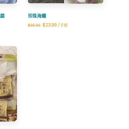
乳菌
珍珠海蠣
Original
Current
$
23.99
/ 5包
$
30.00
price
price
was:
is:
$30.00.
$23.99.