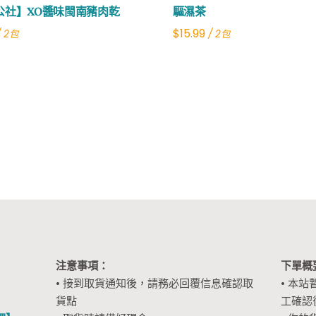
公社】XO醬味閩南豬肉乾
驅濕茶
$
15.99
/ 2包
/ 2包
注意事項：
下單概
• 接到取貨通知後，請務必回覆信息確認取
• 本站
貨點
工確認