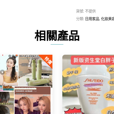
山
貨號:
不提供
羊
分類:
日用家品
,
化妝美
奶
洗
相關產品
髮
護
髮
特價
系
列
數
量
Share
Share