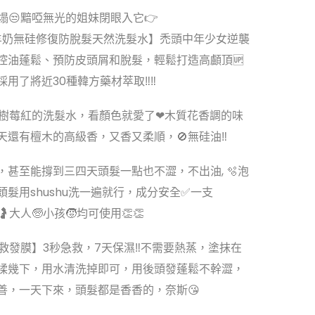
扁塌😒黯啞無光的姐妹閉眼入它👉
🐐山羊奶無硅修復防脫髮天然洗髮水】禿頭中年少女逆襲
本控油蓬鬆、預防皮頭屑和脫髮，輕鬆打造高顱頂🆙
採用了將近30種韓方藥材萃取‼‼
😻樹莓紅的洗髮水，看顏色就愛了❤木質花香調的味
天還有檀木的高級香，又香又柔順，🚫無硅油‼
，甚至能撐到三四天頭髮一點也不澀，不出油, 🫧泡
髮用shushu洗一遍就行，成分安全✅一支
大人🧓小孩🧒均可使用👏👏
奶急救發膜】3秒急救，7天保濕‼️不需要熱蒸，塗抹在
揉幾下，用水清洗掉即可，用後頭發蓬鬆不幹澀，
善，一天下來，頭髮都是香香的，奈斯😘