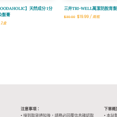
OODAHOLIC】天然成分 1分
三井TRI-WELL萬潔防脫育
染髮膏
Original
Current
$
19.99
/ 兩瓶
$
30.00
 2盒
price
price
was:
is:
$30.00.
$19.99.
注意事項：
下單概
• 接到取貨通知後，請務必回覆信息確認取
• 本站