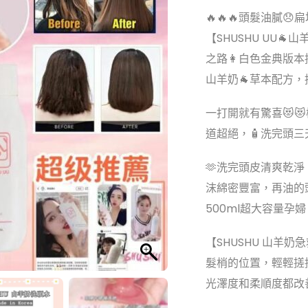
🔥🔥🔥頭髮油膩
【SHUSHU UU
之路👩白色金典版
山羊奶🐐草本配方，
一打開就有驚喜😻
道超絕，🧴洗完頭三
🫶洗完頭皮清爽乾淨
沫綿密豐富，再油的頭
500ml超大容量孕婦
【SHUSHU 山羊
髮梢的位置，輕輕搓
光澤度和柔順度都改