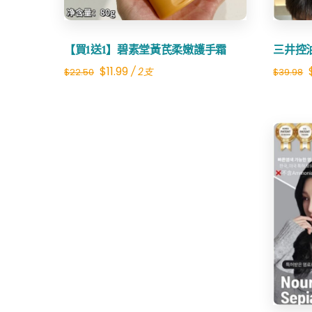
【買1送1】碧素堂黃芪柔嫩護手霜
三井控
Original
Current
$
11.99
/ 2支
$
22.50
$
39.98
price
price
was:
is:
$22.50.
$11.99.