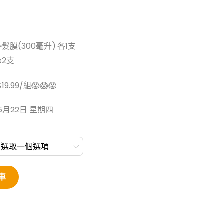
➕髮膜(300毫升) 各1支
x2支
.99/組😱😱😱
5月22日 星期四
車