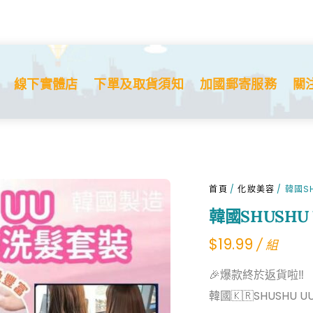
線下實體店
下單及取貨須知
加國郵寄服務
關
首頁
/
化妝美容
/ 韓國S
韓國SHUSH
$
19.99
/ 組
🎉爆款終於返貨啦‼
韓國🇰🇷SHUSHU