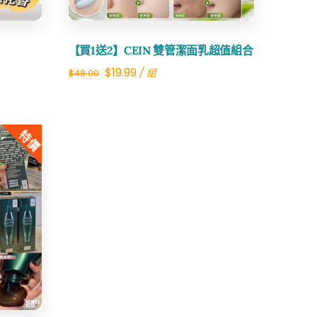
【買1送2】CEIN 雙管潔面乳超值組合
Original
Current
$
19.99
/ 組
$
48.00
price
price
was:
is:
特價
$48.00.
$19.99.