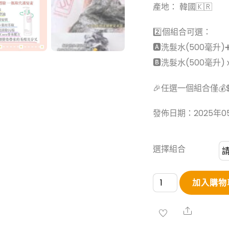
產地： 韓國🇰🇷
2️⃣個組合可選：
🅰️洗髮水(500毫升)
🅱️洗髮水(500毫升) 
🎉任選一個組合僅💰$19
發佈日期：2025年0
選擇組合
韓
加入購物
國
SHUSHU
Share
UU