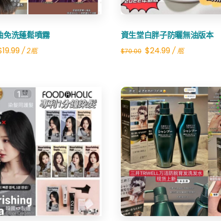
油免洗蓬鬆噴霧
資生堂白胖子防曬無油版本
Original
Current
Original
Current
$
19.99
$
24.99
/ 2瓶
/ 瓶
$
70.00
price
price
price
price
was:
is:
was:
is:
$39.98.
$19.99.
$70.00.
$24.99.
Share
Share