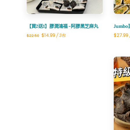
【買2送1】膠潤鴻福 -阿膠黑芝麻丸
Jumb
Original
Current
$
14.99
$
27.99
/ 3包
$
22.50
price
price
was:
is:
$22.50.
$14.99.