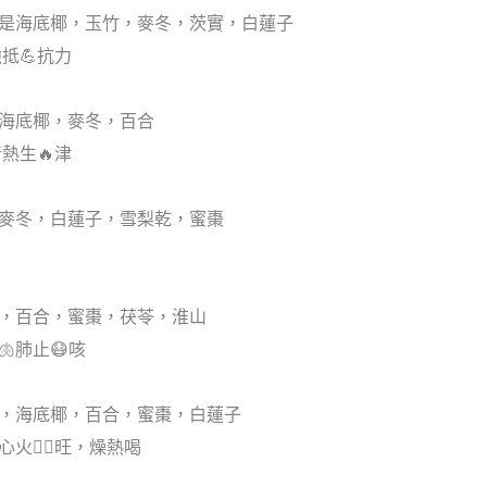
果是海底椰，玉竹，麥冬，茨實，白蓮子
抵💪抗力
，海底椰，麥冬，百合
清熱生🔥津
，麥冬，白蓮子，雪梨乾，蜜棗
參，百合，蜜棗，茯苓，淮山
🫁肺止😷咳
乾，海底椰，百合，蜜棗，白蓮子
火❤️‍🔥旺，燥熱喝