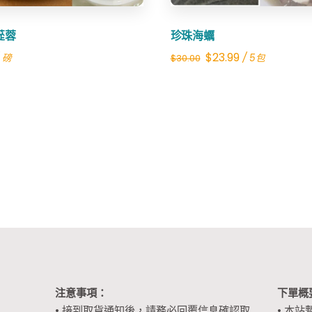
蓯蓉
珍珠海蠣
Original
Current
$
23.99
 磅
/ 5包
$
30.00
price
price
was:
is:
$30.00.
$23.99.
注意事項：
下單概
• 接到取貨通知後，請務必回覆信息確認取
• 本站