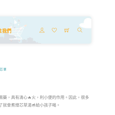
Menu
注我們
搜
索
商
品
燈芯草
濕藥，具有清心🔥火，利小便的作用。因此，很多
了就會煮燈芯草湯🥣給小孩子喝。