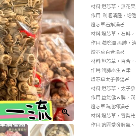
材料:燈芯草，無花
作用: 利咽消腫，增強
燈芯草石斛湯🥣
材料:燈芯草，石斛
作用:滋陰潤 🫁肺，
燈芯草百合湯🥣
材料:燈芯草，百合
作用:潤肺🫁生🔥津
燈芯草太子參湯🥣
材料:燈芯草，太子
作用:益氣健🔥脾，潤
燈芯草海底椰湯🥣
材料:燈芯草，雪梨
作用:適🈴愛發脾氣、心