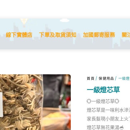
線下實體店
下單及取貨須知
加國郵寄服務
關
首頁
/
保健用品
/ 一級
一級燈芯草
💮一級燈芯草💮
燈芯草是一味利水滲
家長髮現小朋友上火
燈芯草無花果湯🥣