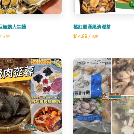
o巨無霸大生蠔
橘紅羅漢果清潤茶
$
14.99
/ 5個
/ 3袋
Share
Share