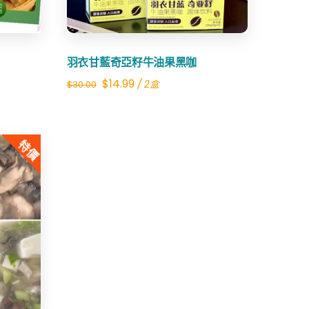
羽衣甘藍奇亞籽牛油果黑咖
Original
Current
$
14.99
/ 2盒
$
30.00
price
price
was:
is:
特價
$30.00.
$14.99.