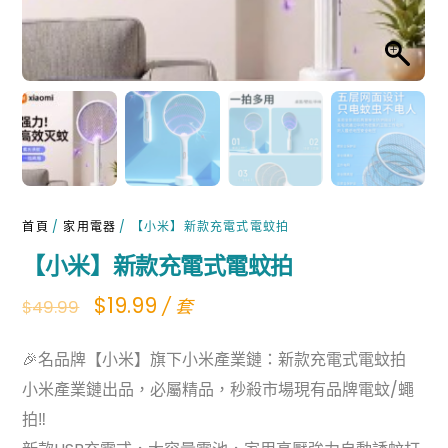
首頁
/
家用電器
/ 【小米】新款充電式電蚊拍
【小米】新款充電式電蚊拍
Original
Current
$
19.99
/ 套
$
49.99
price
price
🎉名品牌【小米】旗下小米產業鏈：新款充電式電蚊拍
was:
is:
小米產業鏈出品，必屬精品，秒殺市場現有品牌電蚊/蠅
$49.99.
$19.99.
拍‼