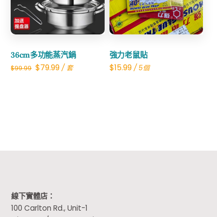
Share
36cm多功能蒸汽鍋
強力老鼠貼
Original
Current
$
79.99
$
15.99
/ 套
/ 5個
$
99.99
price
price
was:
is:
$99.99.
$79.99.
線下實體店：
100 Carlton Rd., Unit-1