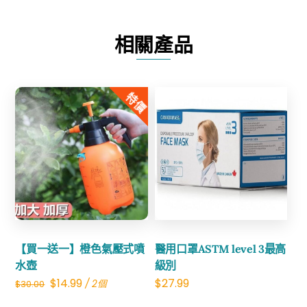
式
電
相關產品
蚊
拍
數
特價
量
Share
Share
【買一送一】橙色氣壓式噴
醫用口罩ASTM level 3最高
水壺
級別
Original
Current
$
14.99
$
27.99
/ 2個
$
30.00
price
price