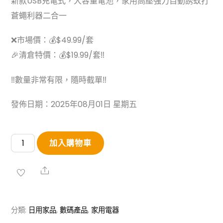
新款USB充電式，大容量電池，家用高壓強力自動誘蚊打
蒼蠅利器二合一
❌市場價：💰$49.99/套
🎉清倉特價：💰$19.99/套‼
‼數量非常有限，隨時截單‼
發佈日期：2025年08月01日 星期五
【小
加入購物車
米】
新
Share
款
充
分類:
日用家品
,
數碼產品
,
家用電器
電