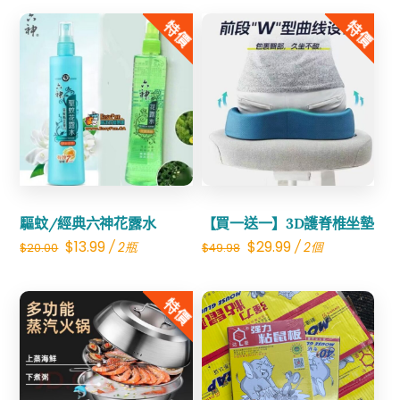
was:
is:
特價
特價
$30.00.
$14.99.
Share
Share
驅蚊/經典六神花露水
【買一送一】3D護脊椎坐墊
Original
Current
Original
Current
$
13.99
$
29.99
/ 2瓶
/ 2個
$
20.00
$
49.98
price
price
price
price
was:
is:
was:
is:
特價
$20.00.
$13.99.
$49.98.
$29.99.
Share