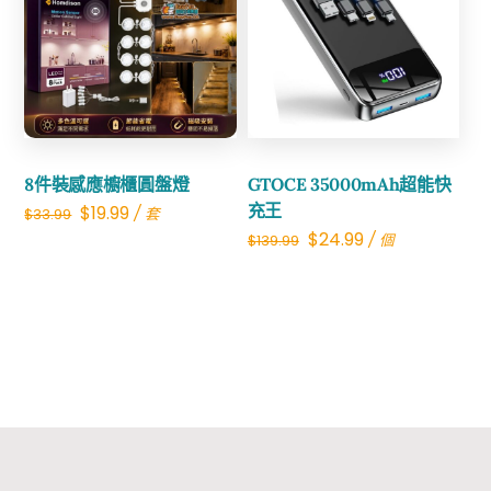
Share
Share
8件裝感應櫥櫃圓盤燈
GTOCE 35000mAh超能快
Original
Current
充王
$
19.99
/ 套
$
33.99
Original
Current
$
24.99
/ 個
$
139.99
price
price
price
price
was:
is:
was:
is:
$33.99.
$19.99.
$139.99.
$24.99.