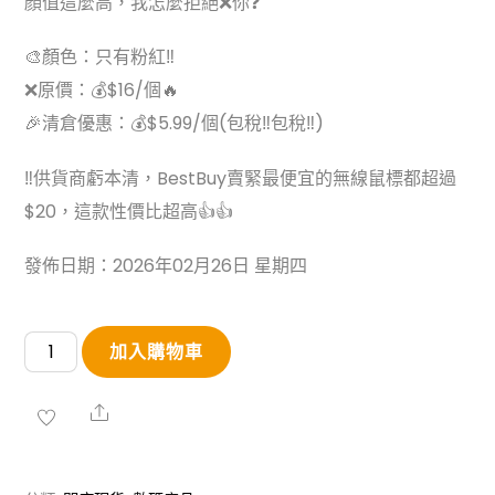
顏值這麼高，我怎麼拒絕❌你❓
🎨顏色：只有粉紅‼
❌原價：💰$16/個🔥
🎉清倉優惠：💰$5.99/個(包稅‼️包稅‼️)
‼️供貨商虧本清，BestBuy賣緊最便宜的無線鼠標都超過
$20，這款性價比超高👍👍
發佈日期：2026年02月26日 星期四
【VictSing】
加入購物車
超
靜
Share
音
無