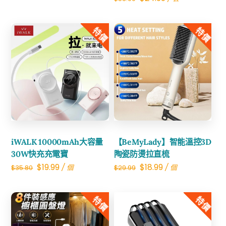
price
price
was:
is:
特價
特價
$53.00.
$24.99.
Share
Share
iWALK 10000mAh大容量
【BeMyLady】智能溫控3D
30W快充充電寶
陶瓷防燙拉直梳
Original
Current
Original
Current
$
19.99
$
18.99
/ 個
/ 個
$
35.80
$
29.99
price
price
price
price
was:
is:
was:
is:
特價
特價
$35.80.
$19.99.
$29.99.
$18.99.