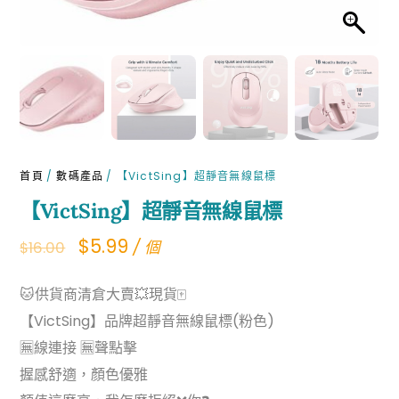
首頁
/
數碼產品
/ 【VictSing】超靜音無線鼠標
【VictSing】超靜音無線鼠標
Original
Current
$
5.99
/ 個
$
16.00
price
price
🐱供貨商清倉大賣💥現貨🀄️
was:
is:
【VictSing】品牌超靜音無線鼠標(粉色)
$16.00.
$5.99.
🈚️線連接 🈚️聲點擊
握感舒適，顏色優雅