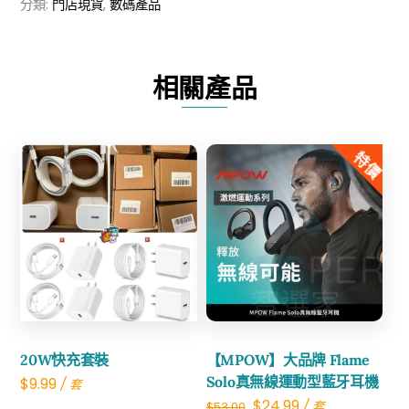
分類:
門店現貨
,
數碼產品
線
鼠
標
相關產品
數
量
特價
Share
Share
20W快充套裝
【MPOW】大品牌 Flame
Solo真無線運動型藍牙耳機
$
9.99
/ 套
Original
Current
$
24.99
/ 套
$
53.00