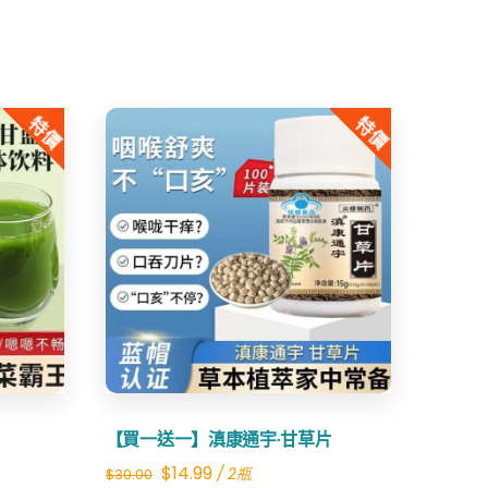
特價
特價
Share
【買一送一】滇康通宇·甘草片
Original
Current
$
14.99
/ 2瓶
$
30.00