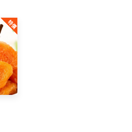
price
price
was:
is:
特價
$30.00.
$14.99.