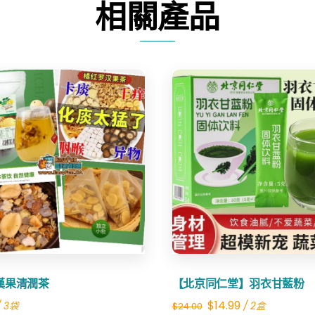
相關產品
數
量
Share
Share
漢果清潤茶
【北京同仁堂】羽衣甘藍粉
Original
Current
$
14.99
/ 3袋
/ 2盒
$
24.00