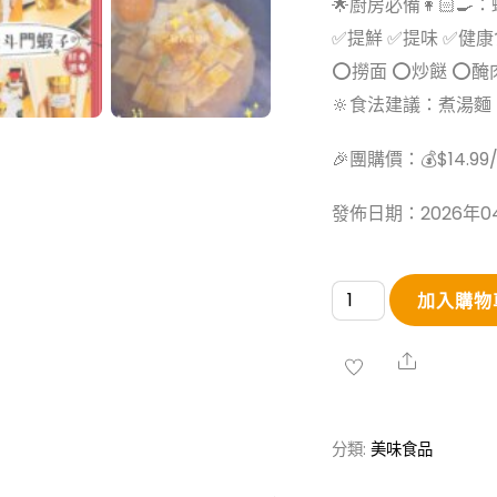
🌟廚房必備👩🏻‍🍳：
✅提鮮 ✅提味 ✅健
⭕️撈面 ⭕️炒餸 ⭕️醃
🔆食法建議：煮湯
🎉團購價：💰$14.99
發佈日期：2026年0
一
加入購物
級
靚
Share
斗
門
分類:
美味食品
蝦
籽