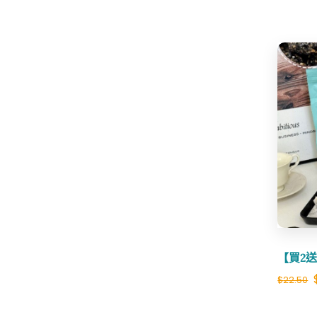
【買2送
$
22.50