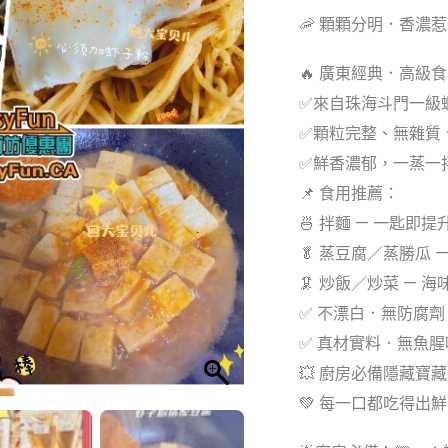
🦐 顆顆分明．香濃
🔥 廣東經典．高級
✅來自珠海斗門一級
✅顆粒完整、無雜質
✅鮮香濃郁，一蒸一
📌 食用推薦：
🍜 拌麵 — 一匙即
🥬 蒸豆腐／蒸勝瓜 
🦑 炒飯／炒菜 — 
✅ 不漂白．無防腐劑
✅ 真材實料．無魚腥
💥 廚房必備隱藏寶
💚 每一口都吃得出