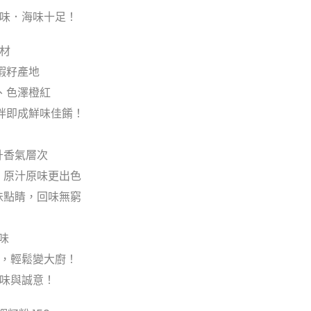
惹味．海味十足！
食材
蝦籽產地
、色澤橙紅
拌即成鮮味佳餚！
提升香氣層次
— 原汁原味更出色
海味點睛，回味無窮
味
藏，輕鬆變大廚！
鮮味與誠意！