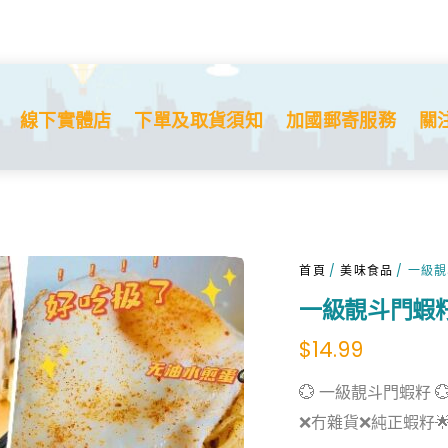
線下實體店
下單及取貨須知
加國郵寄服務
關
首頁
/
美味食品
/ 一級
一級靚斗門蝦
$
14.99
💮 一級靚斗門蝦籽 
❌冇雜貨❌純正蝦籽