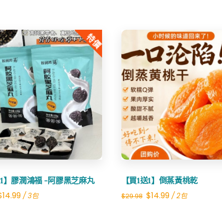
price
price
was:
is:
特價
$24.00.
$14.99.
Share
Share
1】膠潤鴻福 -阿膠黑芝麻丸
【買1送1】倒蒸黃桃乾
Original
Current
Original
Current
$
14.99
$
14.99
/ 3包
/ 2包
$
29.98
price
price
price
price