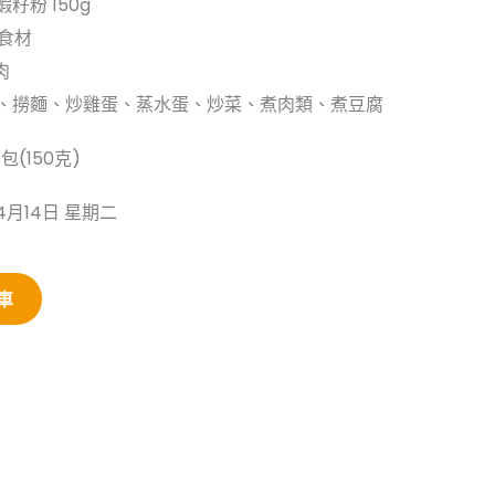
蝦籽粉 150g
康食材
肉
麵、撈麵、炒雞蛋、蒸水蛋、炒菜、煮肉類、煮豆腐
/包(150克)
4月14日 星期二
車