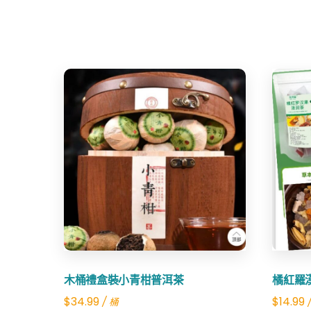
Share
木桶禮盒裝小青柑普洱茶
橘紅羅
$
34.99
$
14.99
/ 桶