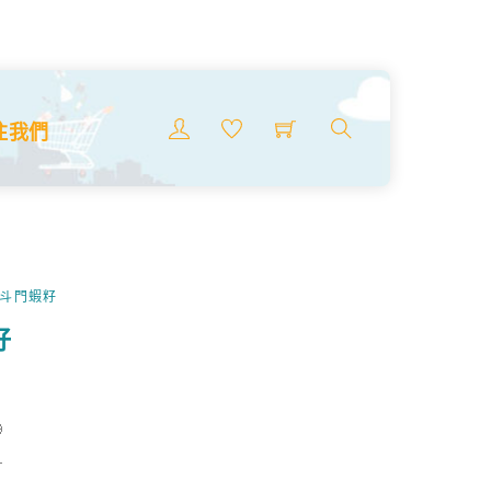
Menu
注我們
搜
索
商
品
靚斗門蝦籽
籽

