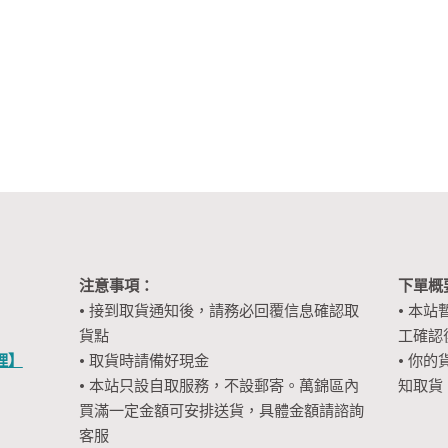
was:
is:
was:
is:
$22.50.
$14.99.
$29.98.
$14.99.
注意事項：
下單概
• 接到取貨通知後，請務必回覆信息確認取
• 本站
貨點
工確認
裡】
• 取貨時請備好現金
• 你的
• 本站只設自取服務，不設郵寄。萬錦區內
知取貨
買滿一定金額可安排送貨，具體金額請諮詢
客服