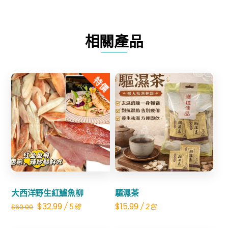
福
數
量
相關產品
特價
Share
Share
大西洋野生紅鱸魚柳
驅濕茶
Original
Current
$
32.99
$
15.99
/ 5磅
/ 2包
$
60.00
price
price