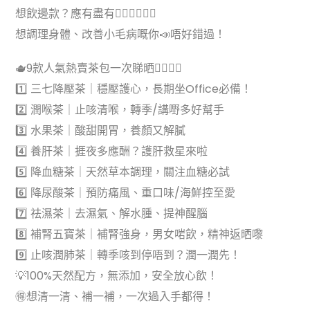
想飲邊款？應有盡有💁🏻‍♀️💁🏻‍♀️
想調理身體、改善小毛病嘅你📣唔好錯過！
🫖9款人氣熱賣茶包一次睇晒👇🏻👇🏻
1️⃣ 三七降壓茶｜穩壓護心，長期坐Office必備！
2️⃣ 潤喉茶｜止咳清喉，轉季/講嘢多好幫手
3️⃣ 水果茶｜酸甜開胃，養顏又解膩
4️⃣ 養肝茶｜捱夜多應酬？護肝救星來啦
5️⃣ 降血糖茶｜天然草本調理，關注血糖必試
6️⃣ 降尿酸茶｜預防痛風、重口味/海鮮控至愛
7️⃣ 祛濕茶｜去濕氣、解水腫、提神醒腦
8️⃣ 補腎五寶茶｜補腎強身，男女啱飲，精神返晒嚟
9️⃣ 止咳潤肺茶｜轉季咳到停唔到？潤一潤先！
💡100%天然配方，無添加，安全放心飲！
🉐️想清一清、補一補，一次過入手都得！