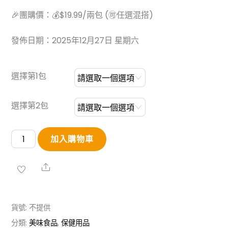
🎉團購價：💰$19.99/兩包 (🉑任選混搭)
發佈日期：2025年12月27日 星期六
選擇第1包
選擇第2包
養
加入購物車
生
茶
Share
包
全
貨號:
不提供
家
分類:
美味食品
,
保健用品