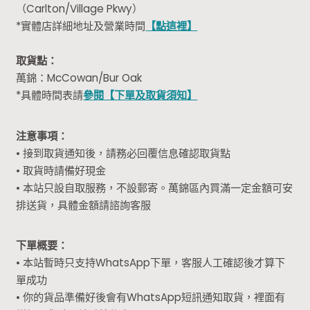
（Carlton/Village Pkwy）
*實體店詳細地址及營業時間
【點這裡】
取貨點：
萬錦：McCowan/Bur Oak
*具體時間表請
參閱【下單及取貨須知】
注意事項：
• 接到取貨通知後，請務必回覆信息確認取貨點
• 取貨時請備好現金
• 本站只設自取服務，不設郵寄。萬錦區內買滿一定金額可安
排送貨，具體金額請諮詢客服
下單概要：
• 本站暫時只支持WhatsApp下單，客服人工確認後才算下
單成功
• 你的貨品準備好後會有WhatsApp短訊通知取貨，裡面有