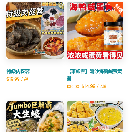
was:
is:
特價
$60.00.
$32.99.
Share
Share
特級肉蓯蓉
【華銀春】流沙海鴨鹹蛋黃
醬
$
19.99
/ 磅
Original
Current
$
14.99
/ 2罐
$
30.00
price
price
was:
is:
$30.00.
$14.99.