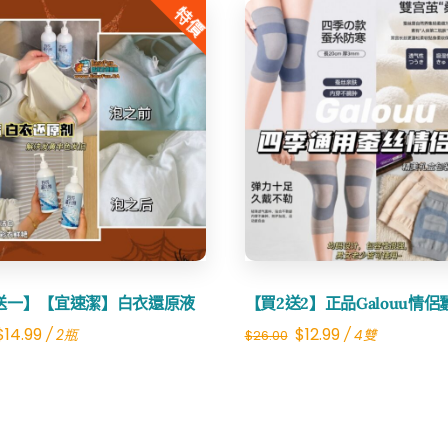
特價
$30.00.
$14.99.
Share
Share
送一】【宜速潔】白衣還原液
【買2送2】正品Galouu情
Original
Current
Original
Current
$
14.99
$
12.99
/ 2瓶
/ 4雙
$
26.00
price
price
price
price
was:
is:
was:
is:
$30.00.
$14.99.
$26.00.
$12.99.