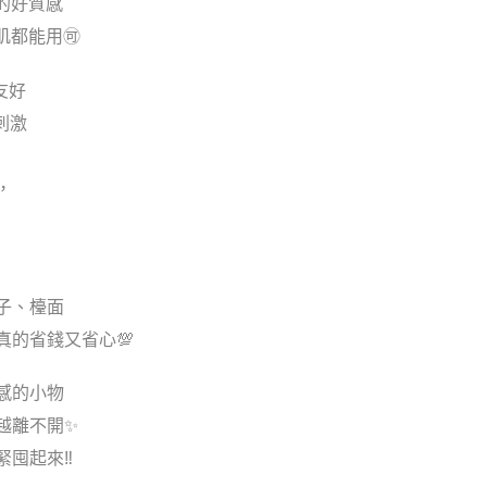
的好質感
都能用🉑️
友好
無刺激
，
子、檯面
真的省錢又省心💯
感的小物
越離不開✨
囤起來‼️