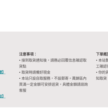
注意事項：
下單概
• 接到取貨通知後，請務必回覆信息確認取
• 本站
貨點
工確認
裡】
• 取貨時請備好現金
• 你的
• 本站只設自取服務，不設郵寄。萬錦區內
知取貨
買滿一定金額可安排送貨，具體金額請諮詢
客服
知】