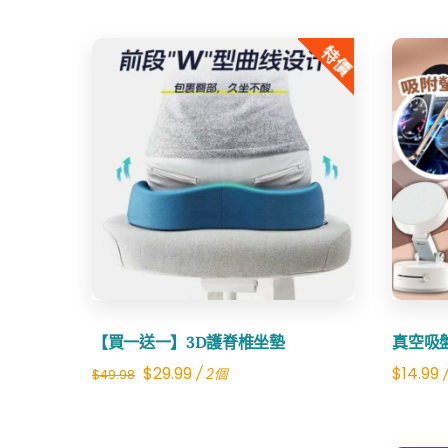
特價
Share
【買一送一】3D護脊椎坐墊
真空吸
Original
Current
$
29.99
$
14.99
/ 2個
$
49.98
price
price
was:
is: