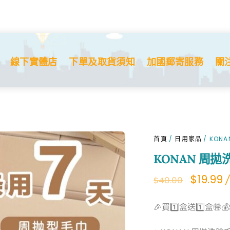
線下實體店
下單及取貨須知
加國郵寄服務
關
首頁
/
日用家品
/ KON
KONAN 周拋
Origina
C
$
19.99
/
$
40.00
price
p
🎉買1️⃣盒送1️⃣盒🉐
was:
is
$40.00.
$