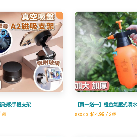
Share
Share
盤磁吸手機支架
【買一送一】橙色氣壓式噴
Original
Current
$
14.99
/ 個
/ 2個
$
30.00
price
price
was:
is: