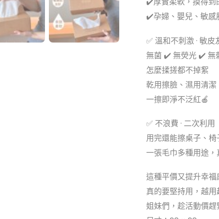
✔️厚實柔軟，摸得到
✔️孕婦、嬰兒、敏感肌
✅ 溫和不刺激 · 敏皮
無菌 ✔️ 無熒光 ✔️ 
怎麼揉搓都不掉絮
乾用擦臉、濕用清潔
一擦即淨不泛紅🍎
✅ 不浪費 · 二次利用
用完還能擦桌子、椅
一張毛巾多種用途，
這種平價又提升幸福
真的要堅持用，越用
姐妹們，趁活動價趕緊