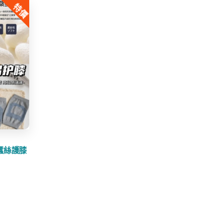
特價
$80.00.
$29.99.
侶蠶絲護膝