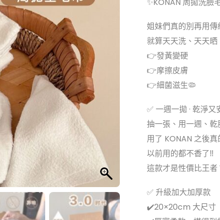
✨KONAN 周拋洗臉
姐妹們真的別再用傳統
就算天天洗、天天晒
👉發黃變硬
👉摩擦皮膚
👉細菌滋生🦠
✅ 一週一拋 · 乾淨又
抽一張、用一週、乾
用了 KONAN 之
以前用的都不香了‼️
這款才是性價比王者 Y
✅ 升級加大加厚款
✔️20×20cm 大尺寸