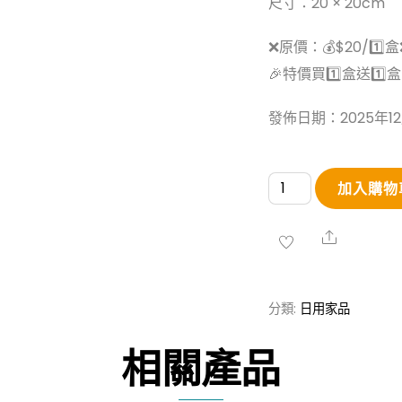
尺寸：20 × 20cm
❌原價：💰$20/1️⃣盒
🎉特價買1️⃣盒送1️⃣盒：
發佈日期：2025年1
KONAN
加入購物
周
拋
Share
洗
臉
分類:
日用家品
毛
巾
相關產品
數
量