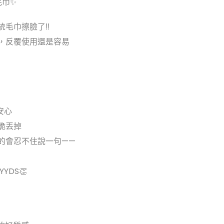
毛巾✨
毛巾擦臉了‼️
，反覆使用還是容易
安心
脆丟掉
後真的會忍不住說一句——
YDS👏