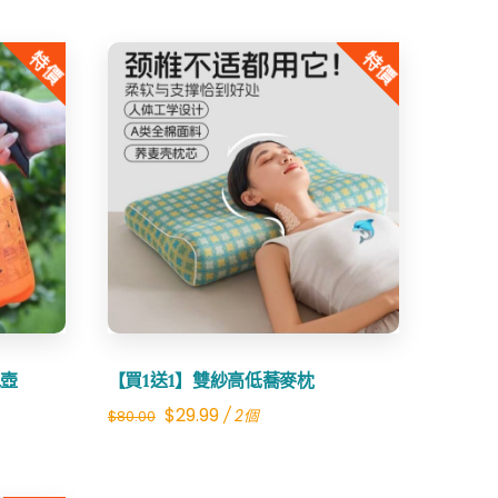
特價
特價
Share
水壺
【買1送1】雙紗高低蕎麥枕
Original
Current
$
29.99
/ 2個
$
80.00
price
price
was:
is: