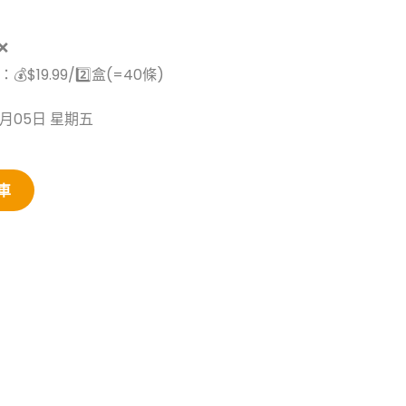
❌
💰$19.99/2️⃣盒(=40條)
2月05日 星期五
車