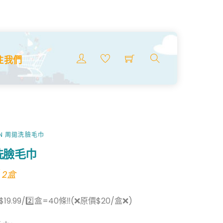
Menu
注我們
搜
索
商
品
AN 周拋洗臉毛巾
洗臉毛巾
l
urrent
 2盒
rice
$19.99/2️⃣盒=40條‼️(❌原價$20/盒❌)
:
19.99.