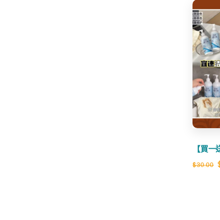
$49.98.
$29.99.
【買一
$
30.00