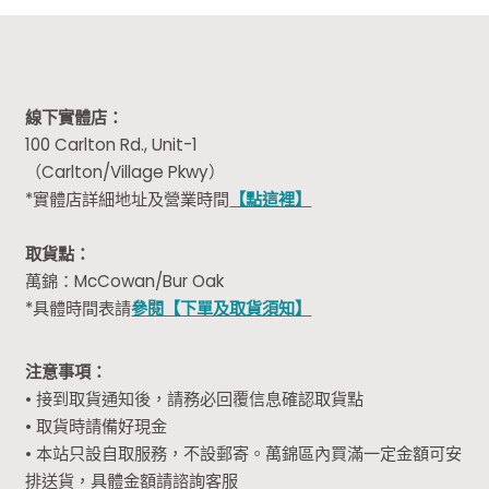
線下實體店：
100 Carlton Rd., Unit-1
（Carlton/Village Pkwy）
*實體店詳細地址及營業時間
【點這裡】
取貨點：
萬錦：McCowan/Bur Oak
*具體時間表請
參閱【下單及取貨須知】
注意事項：
• 接到取貨通知後，請務必回覆信息確認取貨點
• 取貨時請備好現金
• 本站只設自取服務，不設郵寄。萬錦區內買滿一定金額可安
排送貨，具體金額請諮詢客服