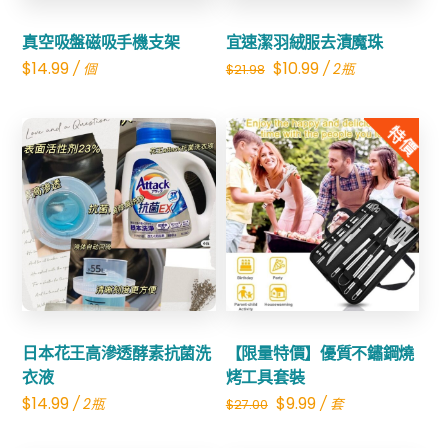
真空吸盤磁吸手機支架
宜速潔羽絨服去漬魔珠
Original
Current
$
14.99
$
10.99
/ 個
/ 2瓶
$
21.98
price
price
was:
is:
特價
$21.98.
$10.99.
Share
Share
日本花王高滲透酵素抗菌洗
【限量特價】優質不鏽鋼燒
衣液
烤工具套裝
Original
Current
$
14.99
$
9.99
/ 2瓶
/ 套
$
27.00
price
price