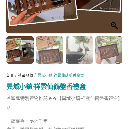
首頁
/
禮品收藏
/ 異域小鎮·祥雲仙鶴盤香禮盒
異域小鎮·祥雲仙鶴盤香禮盒
🎉聖誕特別禮物推薦🔥🔥【異域小鎮·祥雲仙鶴盤香禮盒】
🌿
一縷馨香，夢迴千年