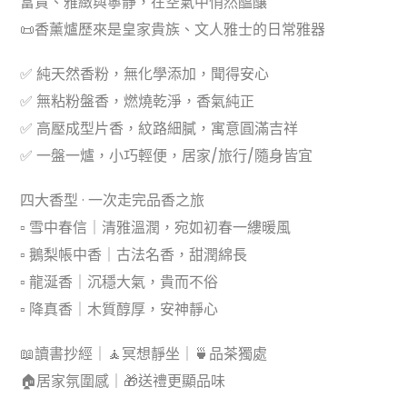
富貴、雅緻與寧靜，在空氣中悄然醞釀
📜香薰爐歷來是皇家貴族、文人雅士的日常雅器
✅ 純天然香粉，無化學添加，聞得安心
✅ 無粘粉盤香，燃燒乾淨，香氣純正
✅ 高壓成型片香，紋路細膩，寓意圓滿吉祥
✅ 一盤一爐，小巧輕便，居家/旅行/隨身皆宜
四大香型 · 一次走完品香之旅
▫️ 雪中春信｜清雅溫潤，宛如初春一縷暖風
▫️ 鵝梨帳中香｜古法名香，甜潤綿長
▫️ 龍涎香｜沉穩大氣，貴而不俗
▫️ 降真香｜木質醇厚，安神靜心
📖讀書抄經｜🧘冥想靜坐｜🍵品茶獨處
🏠居家氛圍感｜🎁送禮更顯品味