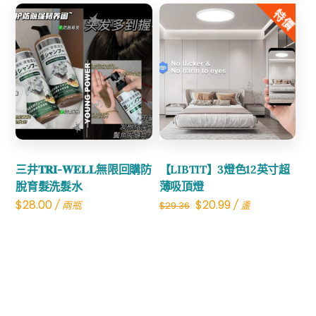
was:
is:
特價
$27.00.
$9.99.
Share
Share
三井𝐓𝐑𝐈-𝐖𝐄𝐋𝐋無限回購防
【LIBTIT】3燈色12英寸超
脫育髮洗髮水
薄吸頂燈
Original
Current
$
28.00
$
20.99
/ 兩瓶
/ 盞
$
29.36
price
price
was:
is:
$29.36.
$20.99.