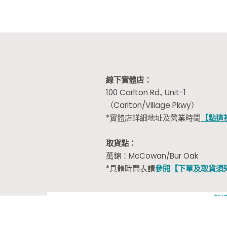
線下實體店：
100 Carlton Rd., Unit-1
（Carlton/Village Pkwy）
*實體店詳細地址及營業時間
【點這
取貨點：
萬錦：McCowan/Bur Oak
*具體時間表請
參閱【下單及取貨須
【點
【松鼠驛站】燕麥片亞麻籽可可粉
$
14.99
/ 2袋