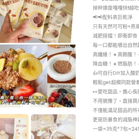
掉秤速度嘎嘎快❗越
📢📢配料表巨乾淨
只有天然可可粉+燕
減肥搭檔！即衝即食
每一口都能嚼出自然
高纖維！🔸高飽腹！
降血糖！🔸燃脂肪！
👍可自行DIY加入
輕鬆get超模同款營
👀愛吃甜品，擔心
不用猶豫了，直接買
不僅能滿足甜品的所
更是防暴食的減脂神
一袋=35克*7包=24