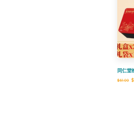
同仁堂
O
$
61.00
p
w
$