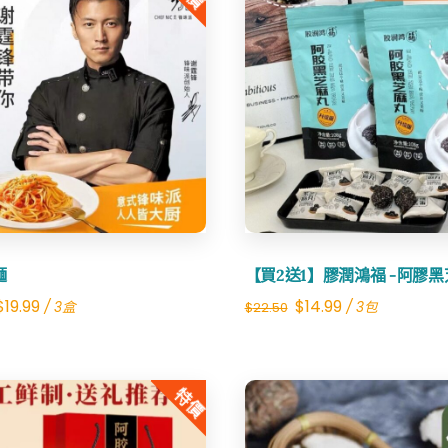
可
粉
數
量
Share
Share
麵
【買2送1】膠潤鴻福 -阿膠
Original
Current
Original
Current
$
19.99
$
14.99
/ 3盒
/ 3包
$
22.50
price
price
price
price
was:
is:
was:
is:
特價
$22.00.
$19.99.
$22.50.
$14.99.