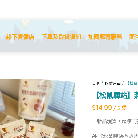
線下實體店
下單及取貨須知
加國郵寄服務
關
首頁
/
保健用品
/ 【松
【松鼠驛站】
$
14.99
/ 2袋
🎉新品現貨，超模同
🎁 【松鼠驛站·燕