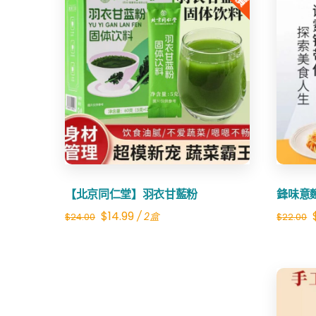
Share
【北京同仁堂】羽衣甘藍粉
鋒味意
Original
Current
$
14.99
/ 2盒
$
24.00
$
22.00
price
price
was:
is:
$24.00.
$14.99.