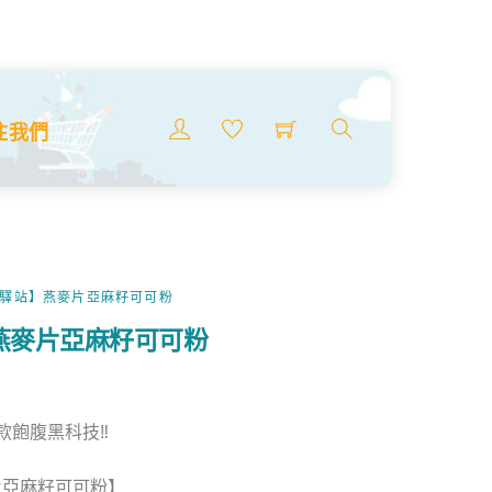
Menu
注我們
搜
索
商
品
鼠驛站】燕麥片亞麻籽可可粉
燕麥片亞麻籽可可粉
款飽腹黑科技‼
麥片亞麻籽可可粉】