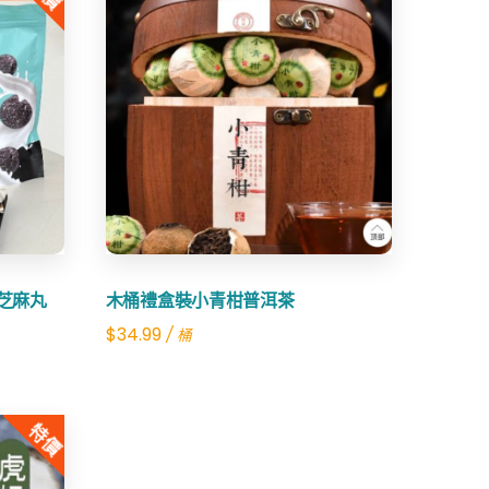
Share
黑芝麻丸
木桶禮盒裝小青柑普洱茶
$
34.99
/ 桶
特價