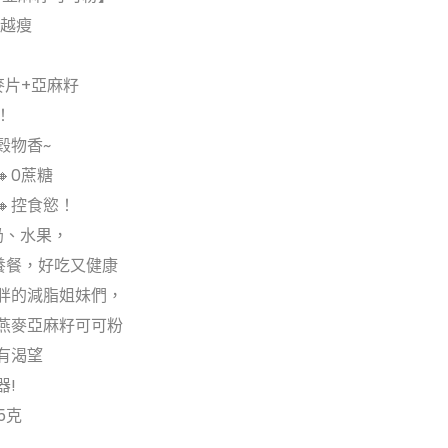
吃越瘦
麥片+亞麻籽
！
穀物香~
0蔗糖
🔸控食慾！
酸奶、水果，
養餐，好吃又健康
長胖的減脂姐妹們，
燕麥亞麻籽可可粉
有渴望
器!
5克