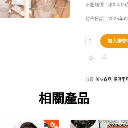
🎉團購價：💰$14.99
發佈日期：2025年1
【松
加入購物
鼠
驛
Share
站】
燕
分類:
美味食品
,
保健用
麥
片
相關產品
亞
麻
籽
特價
可