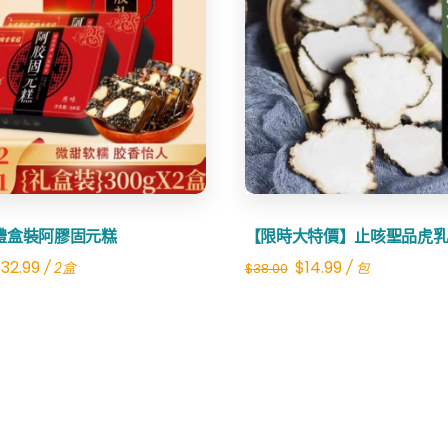
Share
Share
禮盒裝阿膠固元糕
【限時大特價】止咳聖品虎
riginal
Current
Original
Current
$
32.99
$
14.99
/ 2盒
/ 包
$
38.00
rice
price
price
price
as:
is:
was:
is:
61.00.
$32.99.
$38.00.
$14.99.