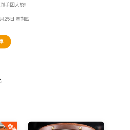
/到手2️⃣大袋‼
2月25日 星期四
車
品
特價