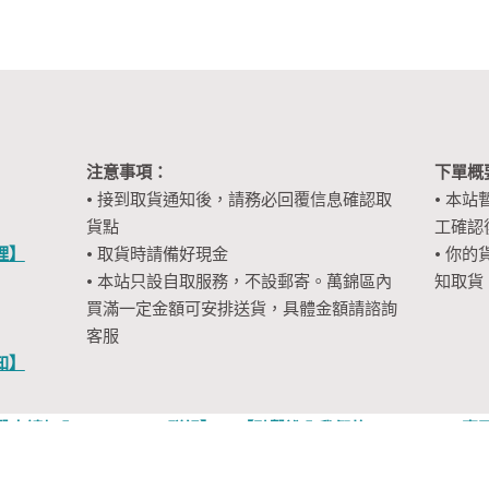
注意事項：
下單概
• 接到取貨通知後，請務必回覆信息確認取
• 本站
貨點
工確認
裡】
• 取貨時請備好現金
• 你的
• 本站只設自取服務，不設郵寄。萬錦區內
知取貨
買滿一定金額可安排送貨，具體金額請諮詢
客服
知】
擊申請加入WhatsApp群組】
【點擊進入我們的 Facebook 專
Copyright © 2026 EasyFun益街坊優惠購物團（多倫多） All rights reserved.