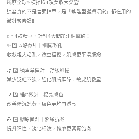
風靡全球✨橫掃164項美妝大獎🏆
這套真的不是普通精華，是「進階型護膚玩家」都在用的
微針級修護‼️
👉 4款精華，針對4大問題逐個擊破：
✨ 1️⃣ A醇微針｜細膩毛孔
收斂粗大毛孔，改善粗糙，肌膚更平滑細緻
🌿 2️⃣ 積雪草微針｜舒緩維穩
減少泛紅不適，強化肌膚屏障，敏感肌救星
💡 3️⃣ 維C微針｜提亮膚色
改善暗沉蠟黃，膚色更均勻透亮
💪 4️⃣ 膠原微針｜緊緻抗老
提升彈性，淡化細紋，輪廓更緊實飽滿