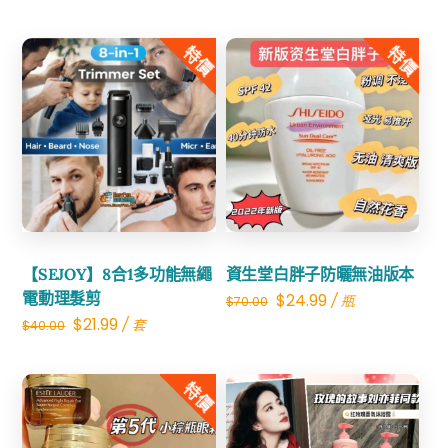
精
華
特價
特價
數
量
Share
Share
【SEJOY】8合1多功能無繩
資生堂白胖子防曬無油版本
電動理髮剪
Original
Current
$
24.99
/ 瓶
$
70.00
Original
Current
$
21.99
/ 套
$
40.00
price
price
price
price
was:
is:
was:
is:
特價
$70.00.
$24.99.
$40.00.
$21.99.