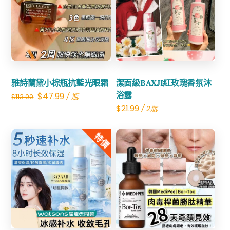
Share
Share
雅詩蘭黛小棕瓶抗藍光眼霜
潔面級BAXJI紅玫瑰香氛沐
Original
Current
浴露
$
47.99
/ 瓶
$
113.00
$
21.99
/ 2瓶
price
price
was:
is:
特價
$113.00.
$47.99.
Share
Share