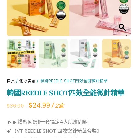
首頁
/
化妝美容
/ 韓國REEDLE SHOT四效全能微針精華
韓國REEDLE SHOT四效全能微針精華
Original
Current
$
24.99
/ 2盒
$
36.00
price
price
🔥🔥 爆款回歸‼️一套搞定4大肌膚問題
was:
is:
🍃【VT REEDLE SHOT 四效微針精華套裝】
$36.00.
$24.99.