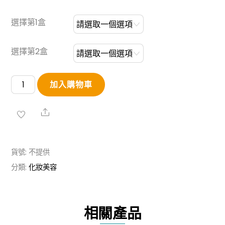
選擇第1盒
選擇第2盒
韓
加入購物車
國
REEDLE
Share
SHOT
四
貨號:
不提供
效
分類:
化妝美容
全
能
微
相關產品
針