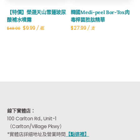
【特價】榮晟天山雪蓮玻尿
韓國Medi-peel Bor-Tox肉
酸補水噴霧
毒桿菌胜肽精華
Original
Current
$
9.99
$
27.99
/ 瓶
/ 支
$
48.00
price
price
was:
is:
$48.00.
$9.99.
線下實體店：
100 Carlton Rd., Unit-1
（Carlton/Village Pkwy）
*實體店詳細地址及營業時間
【點這裡】