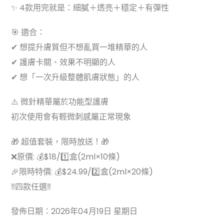
✨ 4款用完就是：細膩＋透亮＋穩定＋有彈性
🎯 適合：
✔ 想提升膚質但不想亂買一堆精華的人
✔ 護膚卡關、效果不明顯的人
✔ 想「一次升級整體肌膚狀態」的人
⚠️ 微針精華屬於功能型護膚
初次使用會有輕微刺感屬正常現象
🎁 超值套裝，限時放送！🎁
❌原價: 💰$18/1️⃣盒(2ml×10條)
🎉限時特價: 💰$24.99/2️⃣盒(2ml×20條)
‼️四款任選‼️
發佈日期：2026年04月19日 星期日