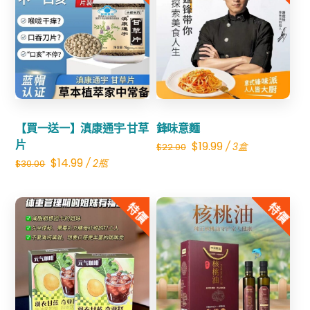
紅
參
Share
飲
Share
數
量
【買一送一】滇康通宇·甘草
鋒味意麵
片
Original
Current
$
19.99
/ 3盒
$
22.00
Original
Current
$
14.99
/ 2瓶
$
30.00
price
price
price
price
was:
is:
was:
is:
特價
特價
$22.00.
$19.99.
$30.00.
$14.99.
Share
Share