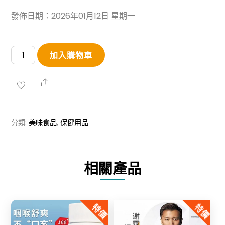
發佈日期：2026年01月12日 星期一
【臨
加入購物車
期
清
Share
倉
特
分類:
美味食品
,
保健用品
價】
仙
伍
相關產品
味
藏
紅
特價
特價
花