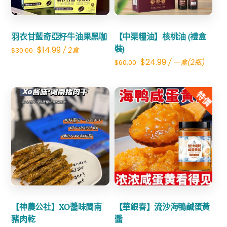
羽衣甘藍奇亞籽牛油果黑咖
【中渠糧油】核桃油 (禮盒
Original
Current
裝)
$
14.99
/ 2盒
$
30.00
Original
Current
$
24.99
/ 一盒(2瓶)
$
60.00
price
price
price
price
was:
is:
was:
is:
特價
$30.00.
$14.99.
$60.00.
$24.99.
Share
Share
【神農公社】XO醬味閩南
【華銀春】流沙海鴨鹹蛋黃
豬肉乾
醬