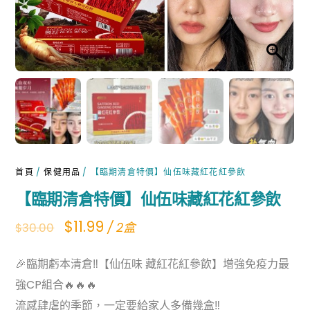
首頁
/
保健用品
/ 【臨期清倉特價】仙伍味藏紅花紅參飲
【臨期清倉特價】仙伍味藏紅花紅參飲
Original
Current
$
11.99
/ 2盒
$
30.00
price
price
🎉臨期虧本清倉‼️【仙伍味 藏紅花紅參飲】增強免疫力最
was:
is:
強CP組合🔥🔥🔥
$30.00.
$11.99.
流感肆虐的季節，一定要給家人多備幾盒‼️