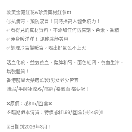
軟黃金藏紅花&珍貴藥材紅參❗️❗️❗️
🉑抗病毒、預防感冒！同時提高人體免疫力！
✅看得見的真材實料，‎不添加任何防腐劑、‏色素、‏香精
✅渾身暖洋洋🔆 還能養顏美容
✅調理冷宮變暖宮，喝出好氣色不上火
活血化瘀、益氣養血、健脾和胃、面色紅潤、養血生津、
增強體質！
香港龍豐大藥房監製❗️男女老少皆宜！
體弱/手腳冰涼🧊/痛經/養氣血 都要喝‼
❌原價：💰$15/1️⃣盒❌
🎉臨期虧本清貨：特價💰$11.99/2️⃣盒(共14袋)‼️
⏳日期到2026年3月‼