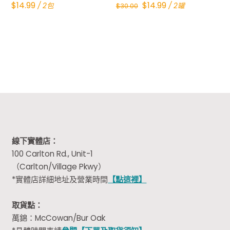
Original
Current
$
14.99
$
14.99
/ 2包
/ 2罐
$
30.00
price
price
was:
is:
$30.00.
$14.99.
線下實體店：
100 Carlton Rd., Unit-1
（Carlton/Village Pkwy）
*實體店詳細地址及營業時間
【點這裡】
取貨點：
萬錦：McCowan/Bur Oak