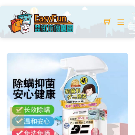
Skip
出口日本草本除蟎噴霧
to
Original
Current
$
12.99
/ 2瓶
$
26.00
Me
content
price
price
was:
is:
$26.00.
$12.99.