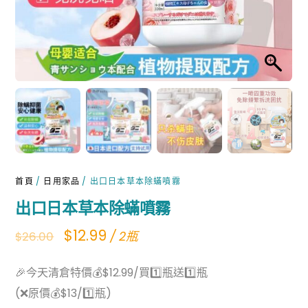
首頁
/
日用家品
/ 出口日本草本除蟎噴霧
出口日本草本除蟎噴霧
Original
Current
$
12.99
/ 2瓶
$
26.00
price
price
🎉今天清倉特價💰$12.99/買1️⃣瓶送1️⃣瓶
was:
is:
(❌原價💰$13/1️⃣瓶)
$26.00.
$12.99.