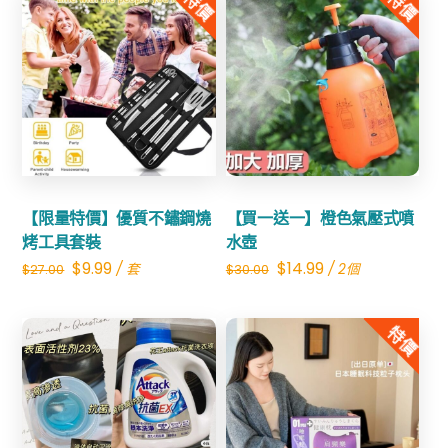
特價
特價
$40.00.
$19.99.
Share
Share
【限量特價】優質不鏽鋼燒
【買一送一】橙色氣壓式噴
烤工具套裝
水壺
Original
Current
Original
Current
$
9.99
$
14.99
/ 套
/ 2個
$
27.00
$
30.00
price
price
price
price
was:
is:
was:
is:
特價
$27.00.
$9.99.
$30.00.
$14.99.
Share
Share