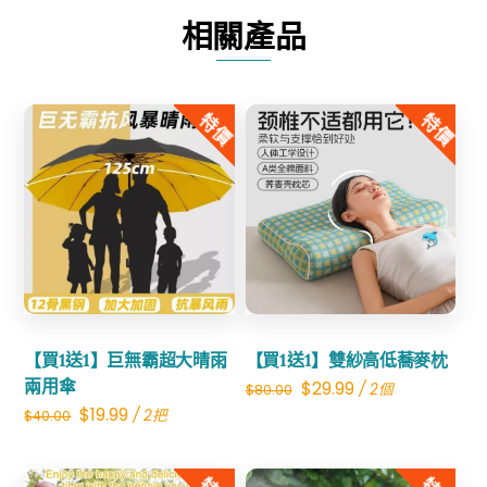
蟎
相關產品
噴
霧
數
特價
特價
量
Share
Share
【買1送1】巨無霸超大晴雨
【買1送1】雙紗高低蕎麥枕
兩用傘
Original
Current
$
29.99
/ 2個
$
80.00
Original
Current
$
19.99
/ 2把
$
40.00
price
price
price
price
was:
is:
was:
is:
$80.00.
$29.99.