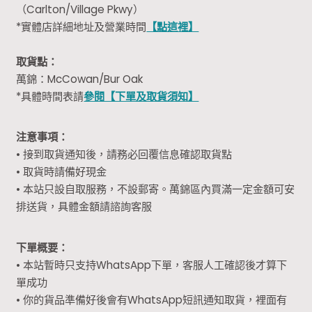
（Carlton/Village Pkwy）
*實體店詳細地址及營業時間
【點這裡】
取貨點：
萬錦：McCowan/Bur Oak
*具體時間表請
參閱【下單及取貨須知】
注意事項：
• 接到取貨通知後，請務必回覆信息確認取貨點
• 取貨時請備好現金
• 本站只設自取服務，不設郵寄。萬錦區內買滿一定金額可安
排送貨，具體金額請諮詢客服
下單概要：
• 本站暫時只支持WhatsApp下單，客服人工確認後才算下
單成功
• 你的貨品準備好後會有WhatsApp短訊通知取貨，裡面有