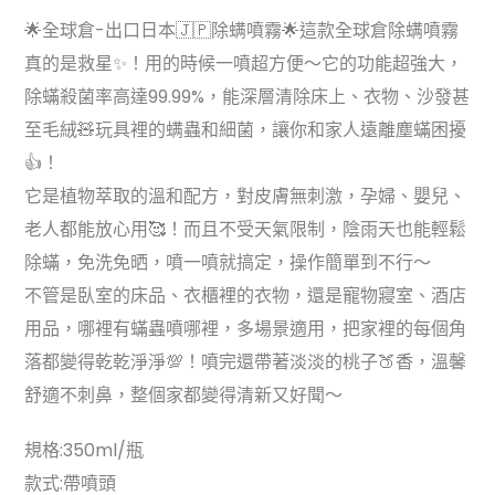
🌟全球倉-出口日本🇯🇵除螨噴霧🌟這款全球倉除螨噴霧
真的是救星✨！用的時候一噴超方便～它的功能超強大，
除蟎殺菌率高達99.99%，能深層清除床上、衣物、沙發甚
至毛絨🧸玩具裡的螨蟲和細菌，讓你和家人遠離塵蟎困擾
👍！
它是植物萃取的溫和配方，對皮膚無刺激，孕婦、嬰兒、
老人都能放心用🥰！而且不受天氣限制，陰雨天也能輕鬆
除蟎，免洗免晒，噴一噴就搞定，操作簡單到不行～
不管是臥室的床品、衣櫃裡的衣物，還是寵物寢室、酒店
用品，哪裡有蟎蟲噴哪裡，多場景適用，把家裡的每個角
落都變得乾乾淨淨💯！噴完還帶著淡淡的桃子🍑香，溫馨
舒適不刺鼻，整個家都變得清新又好聞～
規格:350ml/瓶
款式:帶噴頭