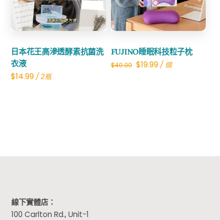
日本花王高滲透酵素抗菌洗
FUJINO睡眠科技粒子枕
衣液
Original
Current
$
19.99
/ 個
$
40.00
$
14.99
/ 2瓶
price
price
was:
is:
$40.00.
$19.99.
線下實體店：
100 Carlton Rd., Unit-1