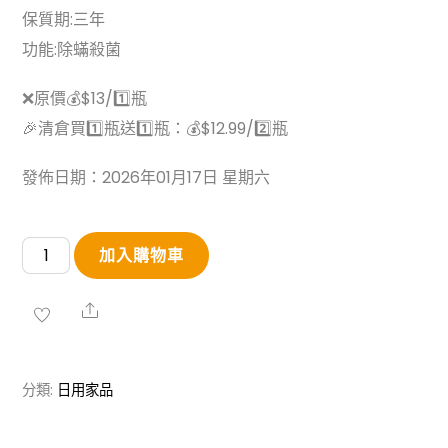
保質期:三年
功能:除蟎殺菌
❌原價💰$13/1️⃣瓶
🎉清倉買1️⃣瓶送1️⃣瓶：💰$12.99/2️⃣瓶
發佈日期：2026年01月17日 星期六
出
加入購物車
口
日
Share
本
草
分類:
日用家品
本
除