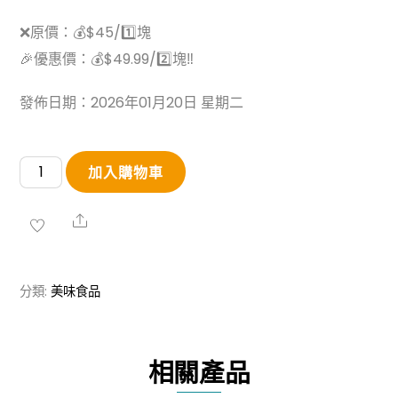
❌原價：💰$45/1️⃣塊
🎉優惠價：💰$49.99/2️⃣塊‼
發佈日期：2026年01月20日 星期二
澳
加入購物車
洲
Black
Share
Opal
M5
分類:
美味食品
Grade
和
牛
相關產品
西