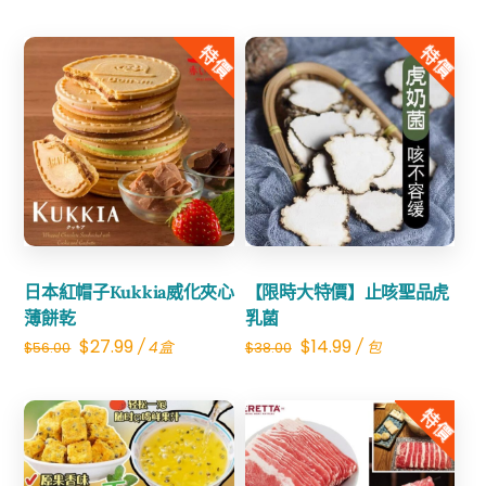
冷
8oz
特價
特價
數
量
Share
Share
日本紅帽子Kukkia威化夾心
【限時大特價】止咳聖品虎
薄餅乾
乳菌
Original
Current
Original
Current
$
27.99
$
14.99
/ 4盒
/ 包
$
56.00
$
38.00
price
price
price
price
was:
is:
was:
is:
特價
$56.00.
$27.99.
$38.00.
$14.99.