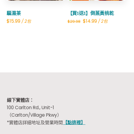
驅濕茶
【買1送1】倒蒸黃桃乾
Original
Current
$
15.99
$
14.99
/ 2包
/ 2包
$
29.98
price
price
was:
is:
$29.98.
$14.99.
線下實體店：
100 Carlton Rd., Unit-1
（Carlton/Village Pkwy）
*實體店詳細地址及營業時間
【點這裡】