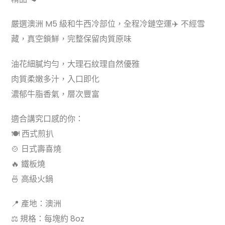
$90.00.
$49.99.
嚴選澳洲 M5 級和牛西冷部位，全程冷鏈空運✈️ 不經雪
藏，真空鎖鮮，完整保留肉質原味
油花細膩均勻，大理石紋理自然優雅
肉質柔嫩多汁，入口即化
濃郁牛脂香氣，層次豐富
適合講究口感的你：
🍽 西式煎扒
🍲 日式壽喜燒
🔥 鐵板燒
🍜 高級火鍋
📍 產地：澳洲
⚖ 規格：每塊約 8oz