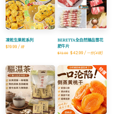
Share
Share
凍乾生果乾系列
BERETTA全自然臻品雪花
肥牛片
$
19.99
/ 磅
Original
Current
$
42.99
/ 一份(4磅)
$
72.00
price
price
was:
is:
特價
$72.00.
$42.99.
Share
Share