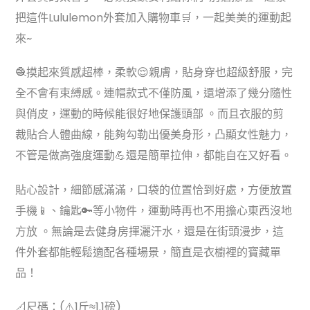
把這件Lululemon外套加入購物車🛒，一起美美的運動起
來~
🧶摸起來質感超棒，柔軟😌親膚，貼身穿也超級舒服，完
全不會有束縛感。連帽款式不僅防風，還增添了幾分隨性
與俏皮，運動的時候能很好地保護頭部 。而且衣服的剪
裁貼合人體曲線，能夠勾勒出優美身形，凸顯女性魅力，
不管是做高強度運動💪還是簡單拉伸，都能自在又好看。
貼心設計，細節感滿滿，口袋的位置恰到好處，方便放置
手機📱、鑰匙🔑等小物件，運動時再也不用擔心東西沒地
方放 。無論是去健身房揮灑汗水，還是在街頭漫步，這
件外套都能輕鬆適配各種場景，簡直是衣櫥裡的寶藏單
品！
📐尺碼：(⚠️1斤≈1.1磅)