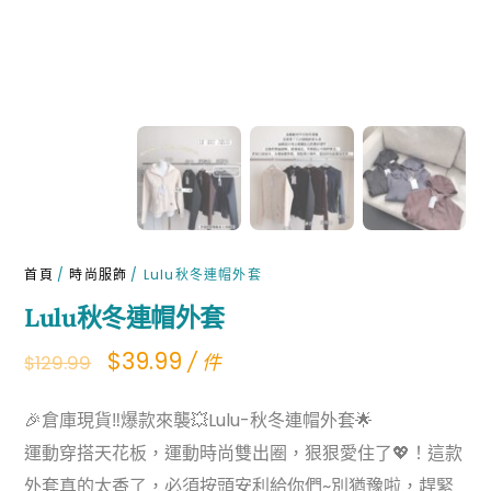
首頁
/
時尚服飾
/ Lulu秋冬連帽外套
Lulu秋冬連帽外套
Original
Current
$
39.99
/ 件
$
129.99
price
price
🎉倉庫現貨‼爆款來襲💥Lulu-秋冬連帽外套🌟
was:
is:
運動穿搭天花板，運動時尚雙出圈，狠狠愛住了💖！這款
$129.99.
$39.99.
外套真的太香了，必須按頭安利給你們~別猶豫啦，趕緊