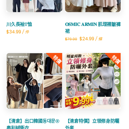
川久長袖T恤
𝐎𝐒𝐌𝐈𝐂 𝐀𝐑𝐌𝐈𝐍 肌理褶皺褲
裙
$
34.99
/ 件
Original
Current
$
24.99
/ 條
$
79.00
price
price
was:
is:
特價
特價
$79.00.
$24.99.
Share
Share
【清倉】出口韓國동대문®
【清倉特價】立領修身防曬
奧利絨衛衣
外套