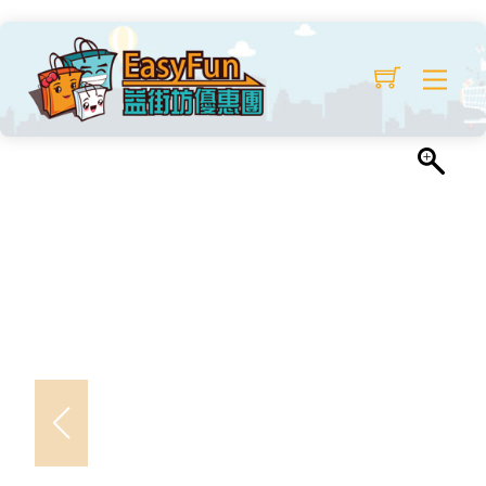
Skip
Lulu秋冬連帽外套
to
Original
Current
$
39.99
/ 件
$
129.99
Me
content
price
price
was:
is:
$129.99.
$39.99.