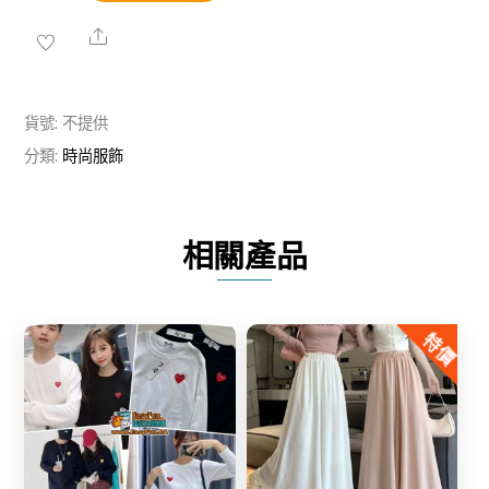
秋
冬
Share
連
帽
貨號:
不提供
外
分類:
時尚服飾
套
數
量
相關產品
特價
Share
Share