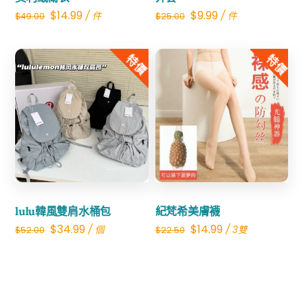
Original
Current
Original
Current
$
14.99
$
9.99
/ 件
/ 件
$
49.00
$
25.00
price
price
price
price
was:
is:
was:
is:
特價
特價
$49.00.
$14.99.
$25.00.
$9.99.
Share
Share
lulu韓風雙肩水桶包
紀梵希美膚襪
Original
Current
Original
Current
$
34.99
$
14.99
/ 個
/ 3雙
$
52.00
$
22.50
price
price
price
price
was:
is:
was:
is:
$52.00.
$34.99.
$22.50.
$14.99.