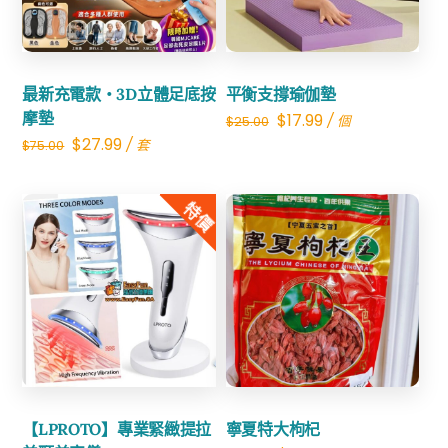
最新充電款・3D立體足底按
平衡支撐瑜伽墊
摩墊
Original
Current
$
17.99
/ 個
$
25.00
Original
Current
$
27.99
/ 套
$
75.00
price
price
price
price
was:
is:
was:
is:
特價
$25.00.
$17.99.
$75.00.
$27.99.
Share
Share
【LPROTO】專業緊緻提拉
寧夏特大枸杞