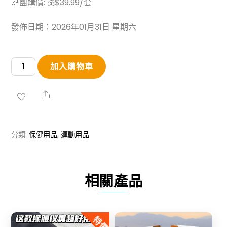
🎉團購價: 💰$39.99/套
發佈日期：2026年01月31日 星期六
MEGELIN
加入購物車
智
能
Share
音
樂
分類:
保健用品
,
運動用品
拳
擊
機
相關產品
數
量
特價