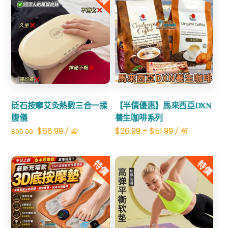
Share
Share
砭石按摩艾灸熱敷三合一揉
【半價優惠】馬來西亞DXN
腹儀
養生咖啡系列
Original
Current
$
68.99
$
26.99
–
$
51.99
/ 套
/ 組
$
90.00
price
price
was:
is:
特價
特價
$90.00.
$68.99.
Share
Share