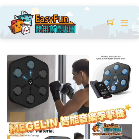
Skip
MEGELIN智能音樂拳擊機
to
$
39.99
/ 套
Me
content