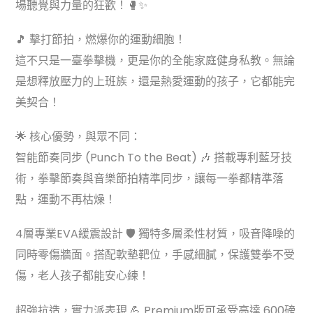
場聽覺與力量的狂歡！🥊✨
🎵 擊打節拍，燃爆你的運動細胞！
這不只是一臺拳擊機，更是你的全能家庭健身私教。無論
是想釋放壓力的上班族，還是熱愛運動的孩子，它都能完
美契合！
🌟 核心優勢，與眾不同：
智能節奏同步 (Punch To the Beat) 🎶 搭載專利藍牙技
術，拳擊節奏與音樂節拍精準同步，讓每一拳都精準落
點，運動不再枯燥！
4層專業EVA緩震設計 🛡️ 獨特多層柔性材質，吸音降噪的
同時零傷牆面。搭配軟墊靶位，手感細膩，保護雙拳不受
傷，老人孩子都能安心練！
超強抗造，實力派表現 💪 Premium版可承受高達 600磅