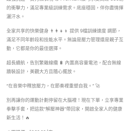
的衝擊力，滿足專業級訓練需求。底座穩固，伴你盡情揮
灑汗水。
全家共享的快樂健身 👨‍👩‍👧‍👦 提供 9檔訓練速度 調節，
滿足不同年齡段和技能水平。無論是壓力管理還是親子互
動，它都是你的最佳選擇。
超長續航，告別繁雜線纜 🔋 內置高容量電池，配合無線
牆裝設計，美觀大方且隨心擺放。
“在音樂中釋放壓力，在節奏裡重塑自我。” 🚀
別再讓你的運動計劃停留在大腦裡！現在下單，立享專業
拳擊手套，把這款“解壓神器”帶回家，開啟全家人的健康
新生活！🔥