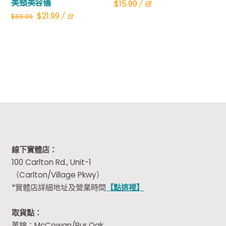
美頸美容儀
$
15.99
/ 磅
Original
Current
$
21.99
/ 台
$
69.00
price
price
was:
is:
$69.00.
$21.99.
線下實體店：
100 Carlton Rd., Unit-1
（Carlton/Village Pkwy）
*實體店詳細地址及營業時間
【點這裡】
取貨點：
萬錦：McCowan/Bur Oak