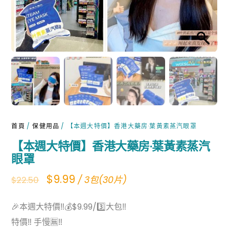
首頁
/
保健用品
/ 【本週大特價】香港大藥房·葉黃素蒸汽眼罩
【本週大特價】香港大藥房·葉黃素蒸汽
眼罩
Original
Current
$
9.99
/ 3包(30片)
$
22.50
price
price
🎉本週大特價‼💰$9.99/3️⃣大包‼
was:
is:
特價‼ 手慢🈚‼
$22.50.
$9.99.