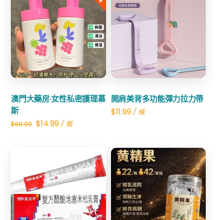
Share
Share
澳門大藥房·女性私密護理慕
開肩美背多功能彈力拉力帶
斯
$
11.99
/ 條
Original
Current
$
14.99
/ 瓶
$
60.00
price
price
was:
is:
$60.00.
$14.99.
Share
Share