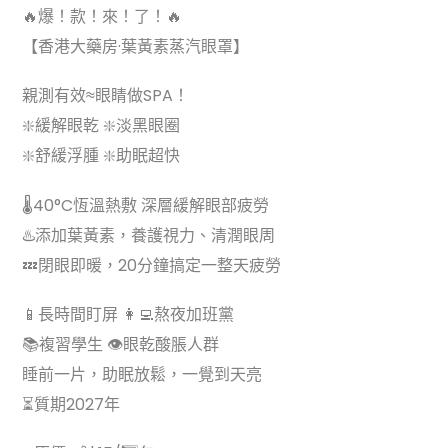
🔥爆！款！來！了！🔥
【香港大藥房·葉黃素蒸汽眼罩】
親測有效≈眼睛做SPA！
❇️緩解眼乾 ❇️淡黑眼圈
❇️舒緩浮腫 ❇️助眠超快
🌡️40°C恆溫熱敷 深層緩解眼部疲勞
♨️添加葉黃素，養護視力、清潤眼周
💤閉眼即暖，20分鐘搞定一整天疲勞
📱長時間盯屏 👩‍💻熬夜加班黨
📚複習學生 👁眼乾酸脹人群
睡前一片，助眠放鬆，一覺到天亮
⏳質期2027年