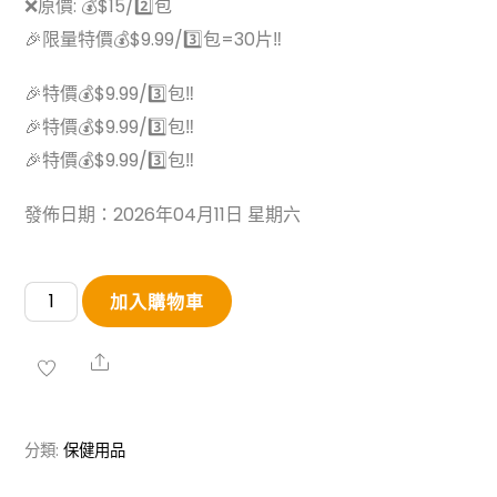
❌原價: 💰$15/2️⃣包
🎉限量特價💰$9.99/3️⃣包=30片‼️
🎉特價💰$9.99/3️⃣包‼
🎉特價💰$9.99/3️⃣包‼
🎉特價💰$9.99/3️⃣包‼
發佈日期：2026年04月11日 星期六
【本
加入購物車
週
大
Share
特
價】
分類:
保健用品
香
港