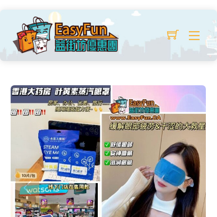
Skip
to
Me
content