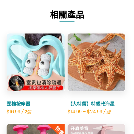
大
相關產品
藥
房
·
葉
黃
素
Share
Share
蒸
汽
眼
罩
頸椎按摩器
【大特價】特級乾海星
數
$
16.99
$
14.99
–
$
24.99
/ 2個
/ 組
量
特價