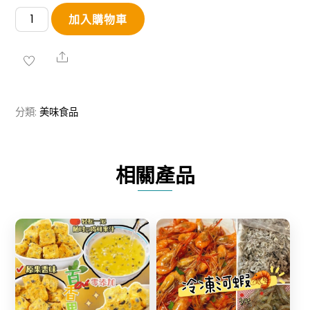
發
加入購物車
財
花
Share
生
數
分類:
美味食品
量
相關產品
Share
Share