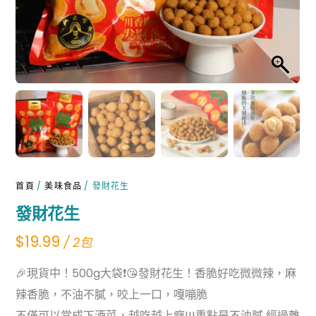
首頁
/
美味食品
/ 發財花生
發財花生
$
19.99
/ 2包
🎉現貨中！500g大袋❗️😘發財花生！香脆好吃微微辣，麻
辣香脆，不油不膩，咬上一口，嘎嘣脆
不僅可以當成下酒菜，越吃越上癮!!!重點是不油膩 經過離