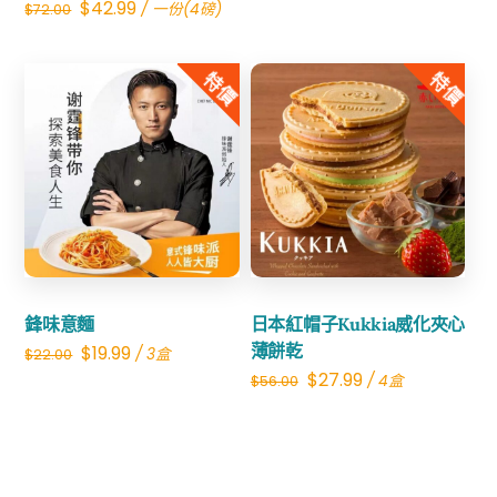
Original
Current
$
42.99
/ 一份(4磅)
$
72.00
price
price
price
price
was:
is:
was:
is:
特價
特價
$24.00.
$14.99.
$72.00.
$42.99.
Share
Share
鋒味意麵
日本紅帽子Kukkia威化夾心
Original
Current
薄餅乾
$
19.99
/ 3盒
$
22.00
Original
Current
$
27.99
/ 4盒
$
56.00
price
price
price
price
was:
is:
was:
is:
$22.00.
$19.99.
$56.00.
$27.99.