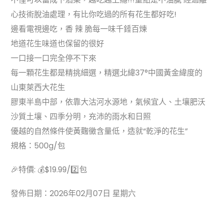
心技術脫油處理，有比你吃過的所有花生都好吃!
邊看電視邊吃，香 辣 脆每一味千錘百煉
地道花生味道也保留的很好
一口接一口完全停不下來
每一顆花生都是精挑細選，精選北緯37°中國黃金緯度的
山東萊西大花生
膠東半島中部，依靠大沽河水源地，氣候宜人、土壤肥沃
沙質土壤、四季分明，充沛的雨水和日照
優越的自然條件使黃麴黴含量低，造就“乾淨的花生”
規格：500g/包
🎉特價: 💰$19.99/2️⃣包
發佈日期：2026年02月07日 星期六