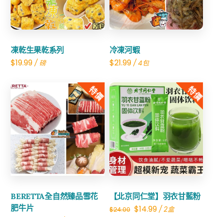
凍乾生果乾系列
冷凍河蝦
$
19.99
$
21.99
/ 磅
/ 4包
特價
特價
Share
Share
BERETTA全自然臻品雪花
【北京同仁堂】羽衣甘藍粉
肥牛片
Original
Current
$
14.99
/ 2盒
$
24.00