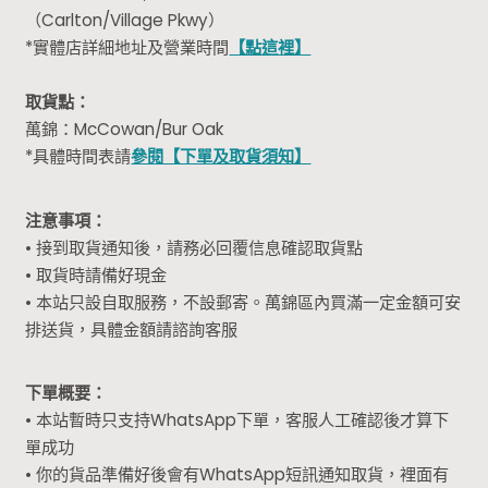
（Carlton/Village Pkwy）
*實體店詳細地址及營業時間
【點這裡】
取貨點：
萬錦：McCowan/Bur Oak
*具體時間表請
參閱【下單及取貨須知】
注意事項：
• 接到取貨通知後，請務必回覆信息確認取貨點
• 取貨時請備好現金
• 本站只設自取服務，不設郵寄。萬錦區內買滿一定金額可安
排送貨，具體金額請諮詢客服
下單概要：
• 本站暫時只支持WhatsApp下單，客服人工確認後才算下
單成功
• 你的貨品準備好後會有WhatsApp短訊通知取貨，裡面有