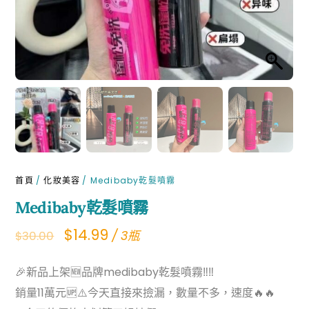
首頁
/
化妝美容
/ Medibaby乾髮噴霧
Medibaby乾髮噴霧
Original
Current
$
14.99
/ 3瓶
$
30.00
price
price
🎉新品上架🆕品牌medibaby乾髮噴霧‼️‼️
was:
is:
銷量11萬元🆙⚠️今天直接來撿漏，數量不多，速度🔥🔥
$30.00.
$14.99.