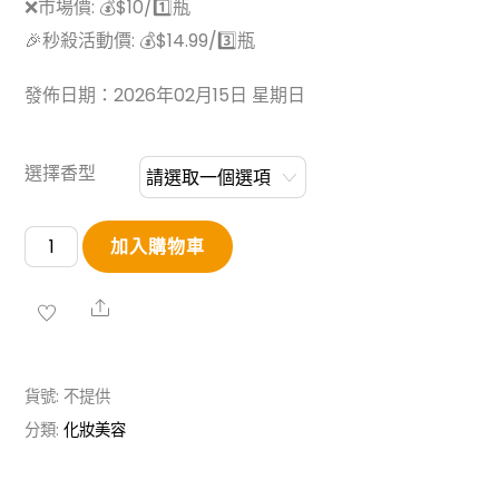
❌市場價: 💰$10/1️⃣瓶
🎉秒殺活動價: 💰$14.99/3️⃣瓶
發佈日期：2026年02月15日 星期日
選擇香型
Medibaby
加入購物車
乾
髮
Share
噴
霧
貨號:
不提供
數
分類:
化妝美容
量