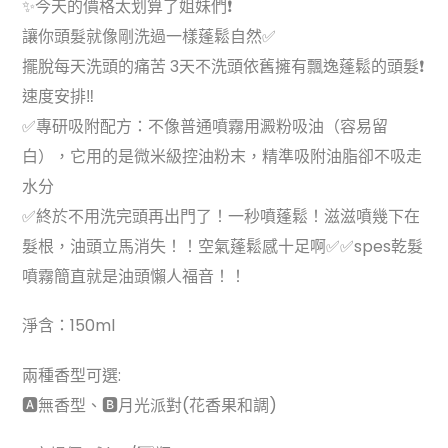
✨今天的價格太划算了姐妹們❗️
讓你頭髮就像剛洗過一樣蓬鬆自然✅
擺脫每天洗頭的痛苦 3天不洗頭依舊擁有飄逸蓬鬆的頭髮❗
速度安排‼️
✅專研吸附配方：不像普通噴霧用澱粉吸油（容易留
白），它用的是微米級控油粉末，精準吸附油脂卻不吸走
水分
✅終於不用洗完頭再出門了！一秒噴蓬鬆！滋滋噴幾下在
髮根，油頭立馬消失！！空氣蓬鬆感十足啊✅✅spes乾髮
噴霧簡直就是油頭懶人福音！！
淨含：150ml
兩種香型可選:
🅰️無香型、🅱️月光派對(花香果和調)