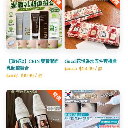
特價
特價
$40.00.
$21.99.
$33.00.
$21.99.
Share
Share
【買1送2】CEIN 雙管潔面
Gucci花悅香水五件套禮盒
乳超值組合
Original
Current
$
24.99
/ 套
$
28.00
Original
Current
$
19.99
/ 組
$
48.00
price
price
price
price
was:
is:
was:
is:
特價
$28.00.
$24.99.
$48.00.
$19.99.
Share
Share