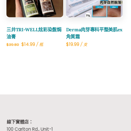
三井TRI-WELL炫彩染髮焗
Derma肉芽專科平整美肌ex
油膏
角質霜
Original
Current
$
14.99
$
19.99
/ 瓶
/ 支
$
39.80
price
price
was:
is:
$39.80.
$14.99.
線下實體店：
100 Carlton Rd., Unit-1