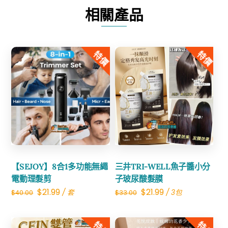
相關產品
特價
特價
Share
Share
【SEJOY】8合1多功能無繩
三井TRI-WELL魚子醬小分
電動理髮剪
子玻尿酸髮膜
Original
Current
Original
Current
$
21.99
$
21.99
/ 套
/ 3包
$
40.00
$
33.00
price
price
price
price
was:
is:
was:
is: