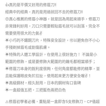
👍真的是平價又好用的修眉刀‼️
經典中的經典，真的是用過就回不去的修眉刀‼️
🤨真心推薦的修眉小神器，就是因為用起來順手，修眉刀
非常鋒利好用，刀口只需要輕貼眉毛就可以刮落，完全不
需要使用很大的力氣✌️
🌟小巧的不鏽鋼刀片，特殊安全設計，🉑以避免你不小心
手殘剃掉眉毛或割傷肌膚。
🌟特殊的人體工學設計，在使用上很好施力！ 不論是小
範圍的修飾，或是要修飾大範圍的的雜毛都相當順手；
🌟修眉刀本身的銳利度很夠，任何角度都能修的精準，並
且能保護眼皮免於拉扯，使用起來更方便安全喔✌️！
🌟高級鋼材，經久耐用，日本的鋼材有口皆碑
🌟一盒超值五把，三把藍色兩把白色
⚠️修眉初學者必備，重點是一盒即含5支修飾刀，CP值超