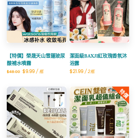
Share
Share
【特價】榮晟天山雪蓮玻尿
潔面級BAXJI紅玫瑰香氛沐
酸補水噴霧
浴露
Original
Current
$
9.99
$
21.99
/ 瓶
/ 2瓶
$
48.00
price
price
was:
is:
特價
$48.00.
$9.99.
Share
Share