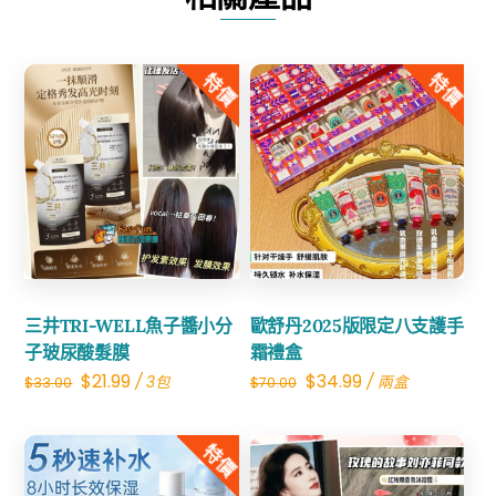
刀
數
量
特價
特價
Share
Share
三井TRI-WELL魚子醬小分
歐舒丹2025版限定八支護手
子玻尿酸髮膜
霜禮盒
Original
Current
Original
Current
$
21.99
$
34.99
/ 3包
/ 兩盒
$
33.00
$
70.00
price
price
price
price
was:
is:
was:
is:
特價
$33.00.
$21.99.
$70.00.
$34.99.