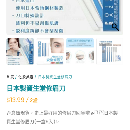
首頁
/
化妝美容
/ 日本製資生堂修眉刀
日本製資生堂修眉刀
$
13.99
/ 2盒
🎉倉庫現貨，史上最好用的修眉刀回貨啦🔥🇯🇵日本製
資生堂修眉刀(一盒5入)✨