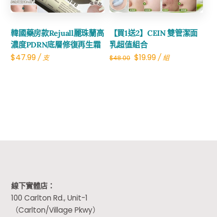
韓國藥房款Rejuall麗珠蘭高
【買1送2】CEIN 雙管潔面
濃度PDRN底層修復再生霜
乳超值組合
Original
Current
$
47.99
$
19.99
/ 支
/ 組
$
48.00
price
price
was:
is:
$48.00.
$19.99.
線下實體店：
100 Carlton Rd., Unit-1
（Carlton/Village Pkwy）