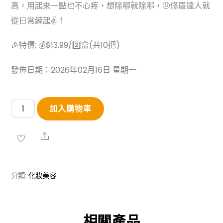
高，用起來一點也不心疼，想除哪就除哪，🤨修眉達人就
從日常練起✌️！
🎉特價: 💰$13.99/2️⃣盒(共10把)
發佈日期：2026年02月16日 星期一
日
加入購物車
本
製
Share
資
生
分類:
化妝美容
堂
修
眉
相關產品