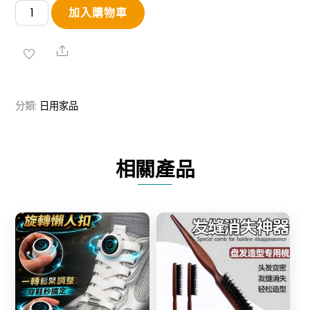
【Hauz】
加入購物車
碳
鋼
Share
電
動
分類:
日用家品
開
瓶
器
相關產品
數
量
Share
Share