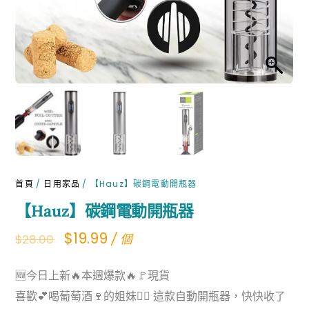
首頁
/
日用家品
/ 【Hauz】碳鋼電動開瓶器
【Hauz】碳鋼電動開瓶器
Original
Current
$
19.99
/ 個
$
28.00
price
price
🆕今日上新🔥本週爆款🔥🚩現貨
was:
is:
喜歡💕喝葡萄酒🍷的姐妹👯‍♀️ 這款自動開瓶器，快快收了
$28.00.
$19.99.