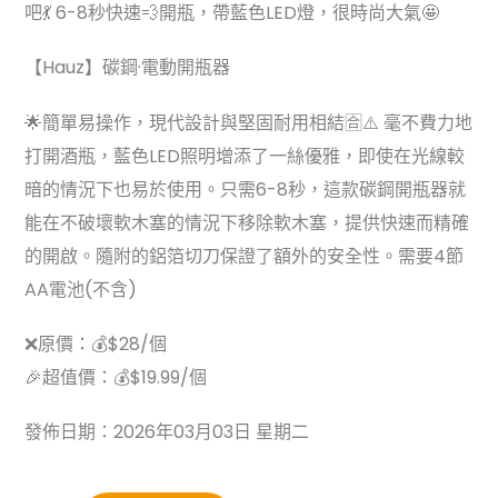
吧💃 6-8秒快速💨開瓶，帶藍色LED燈，很時尚大氣🤩
【Hauz】碳鋼·電動開瓶器
🌟簡單易操作，現代設計與堅固耐用相結🈴⚠️ 毫不費力地
打開酒瓶，藍色LED照明增添了一絲優雅，即使在光線較
暗的情況下也易於使用。只需6-8秒，這款碳鋼開瓶器就
能在不破壞軟木塞的情況下移除軟木塞，提供快速而精確
的開啟。隨附的鋁箔切刀保證了額外的安全性。需要4節
AA電池(不含)
❌原價：💰$28/個
🎉超值價：💰$19.99/個
發佈日期：2026年03月03日 星期二