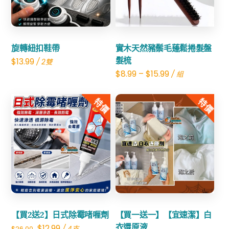
旋轉紐扣鞋帶
實木天然豬鬃毛蓬鬆捲髮盤
髮梳
$
13.99
/ 2雙
$
8.99
–
$
15.99
/ 組
特價
特價
Share
Share
【買2送2】日式除霉啫喱劑
【買一送一】【宜速潔】白
Original
Current
衣還原液
$
12.99
/ 4支
$
26.00