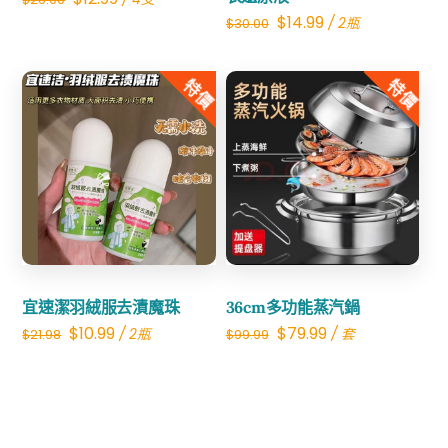
Original
Current
$
14.99
/ 2瓶
$
30.00
price
price
price
price
was:
is:
was:
is:
特價
特價
$26.00.
$12.99.
$30.00.
$14.99.
Share
Share
宜速潔羽絨服去漬魔珠
36cm多功能蒸汽鍋
Original
Current
Original
Current
$
10.99
$
79.99
/ 2瓶
/ 套
$
21.98
$
99.99
price
price
price
price
was:
is:
was:
is:
$21.98.
$10.99.
$99.99.
$79.99.