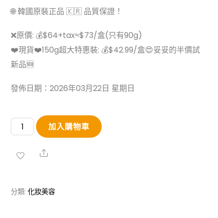
🌐 韓國原裝正品 🇰🇷 品質保證！
❌原價: 💰$64+tax≈$73/盒(只有90g)
❤️現貨❤️150g超大特惠裝: 💰$42.99/盒😍妥妥的半價試
新品🆕
發佈日期：2026年03月22日 星期日
韓
加入購物車
國
Torhop
Share
桑
拿
分類:
化妝美容
鹽
面