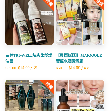
特價
特價
$30.00.
$14.99.
Share
Share
三井TRI-WELL炫彩染髮焗
【買2️⃣送2️⃣】MAIGOOLE
油膏
黃芪水潤素顏霜
Original
Current
Original
Current
$
14.99
$
14.99
/ 瓶
/ 4支
$
39.80
$
50.00
price
price
price
price
was:
is:
was:
is:
特價
$39.80.
$14.99.
$50.00.
$14.99.