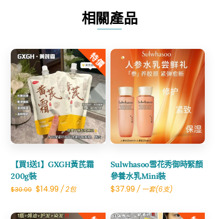
膜
相關產品
數
量
特價
Share
Share
【買1送1】GXGH黃芪霜
Sulwhasoo雪花秀御時緊顏
200g裝
參養水乳Mini裝
Original
Current
$
14.99
$
37.99
/ 2包
/ 一套(6支)
$
30.00
price
price
was:
is: