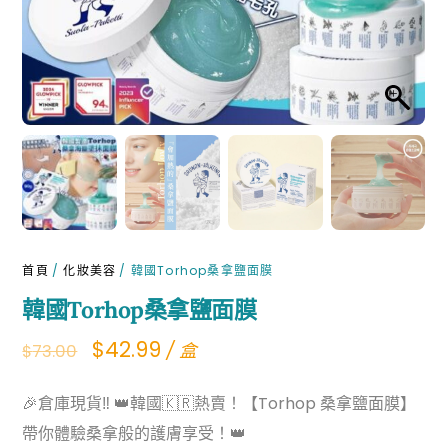
首頁
/
化妝美容
/ 韓國Torhop桑拿鹽面膜
韓國Torhop桑拿鹽面膜
Original
Current
$
42.99
/ 盒
$
73.00
price
price
🎉倉庫現貨‼ 👑韓國🇰🇷熱賣！【Torhop 桑拿鹽面膜】
was:
is:
帶你體驗桑拿般的護膚享受！👑
$73.00.
$42.99.