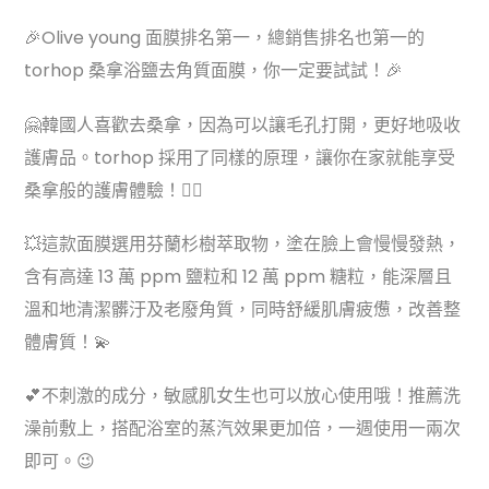
🎉Olive young 面膜排名第一，總銷售排名也第一的
torhop 桑拿浴鹽去角質面膜，你一定要試試！🎉
🤗韓國人喜歡去桑拿，因為可以讓毛孔打開，更好地吸收
護膚品。torhop 採用了同樣的原理，讓你在家就能享受
桑拿般的護膚體驗！💆‍♀️
💥這款面膜選用芬蘭杉樹萃取物，塗在臉上會慢慢發熱，
含有高達 13 萬 ppm 鹽粒和 12 萬 ppm 糖粒，能深層且
溫和地清潔髒汙及老廢角質，同時舒緩肌膚疲憊，改善整
體膚質！💫
💕不刺激的成分，敏感肌女生也可以放心使用哦！推薦洗
澡前敷上，搭配浴室的蒸汽效果更加倍，一週使用一兩次
即可。😉