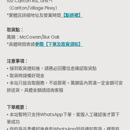
100 Carlton Rd., Unit-1
（Carlton/Village Pkwy）
*實體店詳細地址及營業時間
【點這裡】
取貨點：
萬錦：McCowan/Bur Oak
*具體時間表請
參閱【下單及取貨須知】
注意事項：
• 接到取貨通知後，請務必回覆信息確認取貨點
• 取貨時請備好現金
• 本站只設自取服務，不設郵寄。萬錦區內買滿一定金額可安
排送貨，具體金額請諮詢客服
下單概要：
• 本站暫時只支持WhatsApp下單，客服人工確認後才算下
單成功
• 你的貨品準備好後會有WhatsApp短訊通知取貨，裡面有