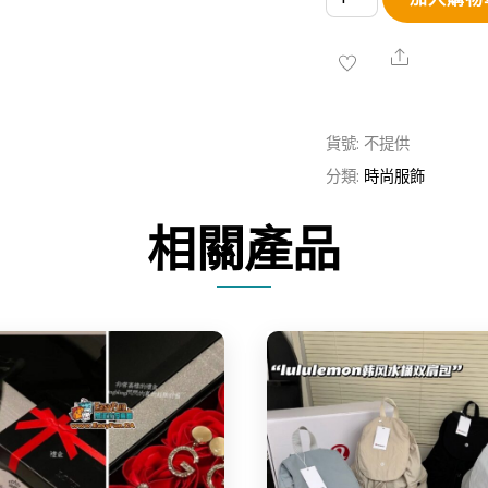
運
動
Share
瑜
伽
貨號:
不提供
健
分類:
時尚服飾
身
包
相關產品
數
量