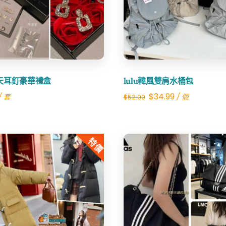
Share
Share
天耳釘豪華禮盒
lulu韓風雙肩水桶包
Original
Current
$
34.99
/ 套
/ 個
$
52.00
price
price
was:
is:
特價
$52.00.
$34.99.
Share
Share