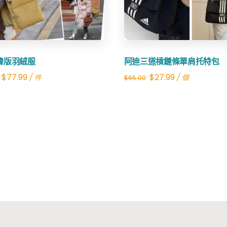
韓版羽絨服
阿迪三道槓鏈條單肩托特包
Original
Current
Original
Current
$
77.99
$
27.99
/ 件
/ 個
$
65.00
price
price
price
price
was:
is:
was:
is:
$300.00.
$77.99.
$65.00.
$27.99.