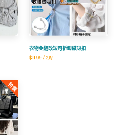
Share
衣物免縫改短可拆卸磁吸扣
$
11.99
/ 2對
特價