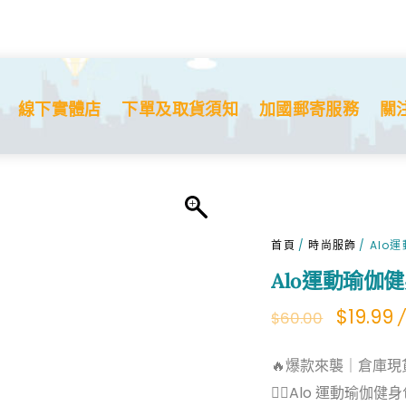
線下實體店
下單及取貨須知
加國郵寄服務
關
首頁
/
時尚服飾
/ Alo
Alo運動瑜伽
Origina
C
$
19.99
/
$
60.00
price
p
🔥爆款來襲｜倉庫現
was:
is
🧘‍♀️Alo 運動瑜
$60.00.
$