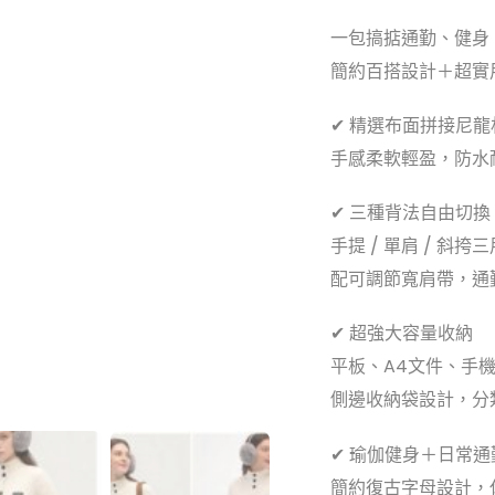
一包搞掂通勤、健身
簡約百搭設計＋超實
✔ 精選布面拼接尼龍
手感柔軟輕盈，防水
✔ 三種背法自由切換
手提 / 單肩 / 斜挎
配可調節寬肩帶，通
✔ 超強大容量收納
平板、A4文件、手
側邊收納袋設計，分
✔ 瑜伽健身＋日常
簡約復古字母設計，