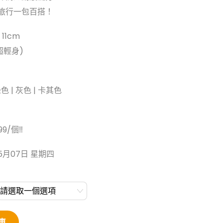
旅行一包百搭！
 11cm
(超輕身)
綠色 | 灰色 | 卡其色
9/個‼️
5月07日 星期四
車