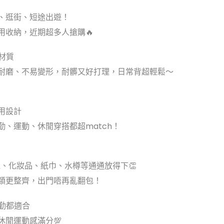
、逛街、短途出遊！
用收納，近期超多人搶購🔥
材質
耐磨、不易變形，耐髒又好打理，日常背超輕鬆～
三用設計
勤、運動、休閒穿搭都超match！
機、化妝品、紙巾、水樽等通通放得下👏
類更整齊，出門唔再亂翻包！
通勤都適合
休閒運動感滿分💯