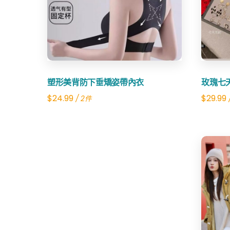
Share
塑形美背防下垂矯姿帶內衣
玫瑰七
$
24.99
$
29.99
/ 2件