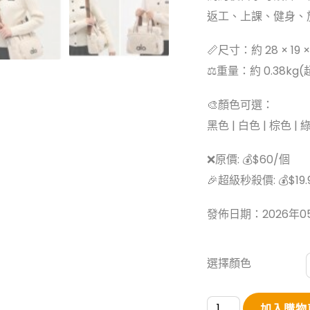
返工、上課、健身、
📏尺寸：約 28 × 19 ×
⚖️重量：約 0.38kg
🎨顏色可選：
黑色 | 白色 | 棕色 | 
❌原價: 💰$60/個
🎉超級秒殺價: 💰$19.9
發佈日期：2026年0
選擇顏色
Alo
加入購物