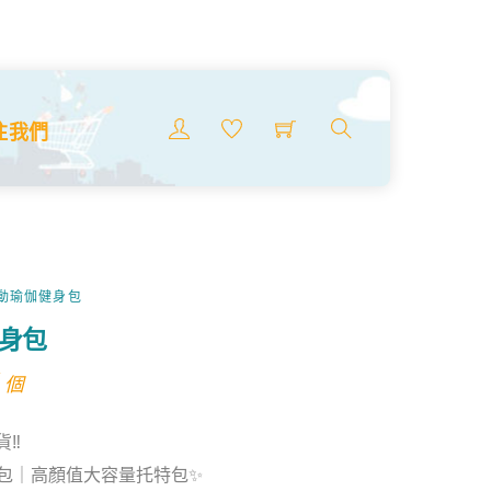
Menu
注我們
搜
索
商
品
運動瑜伽健身包
健身包
l
urrent
 個
rice
貨‼
:
伽健身包｜高顏值大容量托特包✨
19.99.