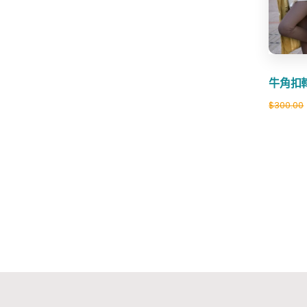
牛角扣
$
300.00