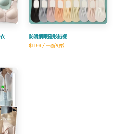
內衣
防滑網眼隱形船襪
$
11.99
/ 一組(8雙)