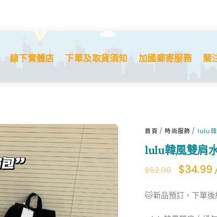
線下實體店
下單及取貨須知
加國郵寄服務
關
首頁
/
時尚服飾
/ lul
lulu韓風雙肩
Origina
$
34.99
$
52.00
price
p
🐱新品預訂，下單後約
was:
i
$52.00.
$