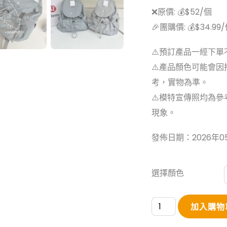
❌原價: 💰$52/個
🎉團購價: 💰$34.99
⚠️預訂產品一經下
⚠️產品顏色可能會
考，實物為準。
⚠️模特宣傳照均為參
現象。
發佈日期：2026年0
選擇顏色
lulu
加入購物
韓