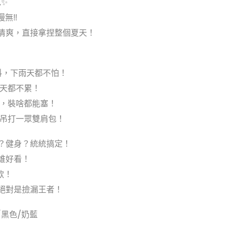
包✨
慢無‼
又清爽，直接拿捏整個夏天！
麵料，下雨天都不怕！
整天都不累！
計，裝啥都能塞！
感吊打一眾雙肩包！
街？健身？統統搞定！
誰好看！
款！
絕對是撿漏王者！
杏/黑色/奶藍