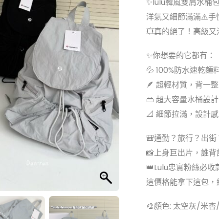
✨lulu韓風雙肩水桶
洋氣又細節滿滿⚠️手
💥真的絕了！高級
✨你想要的它都有：
💦 100%防水速乾
🪶 超輕材質，背一
👜 超大容量水桶設
📐 細節拉滿，設計
🎒通勤？旅行？出
📸上身巨出片，誰背
👑Lulu忠實粉絲必收
這價格能拿下這包，
🎨顏色: 太空灰/米