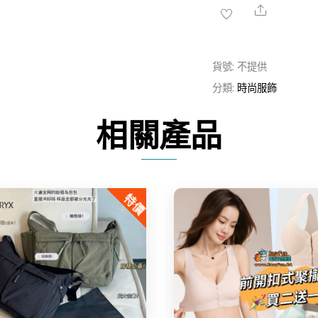
風
Share
雙
肩
貨號:
不提供
水
分類:
時尚服飾
桶
包
相關產品
數
量
特價
Share
Share