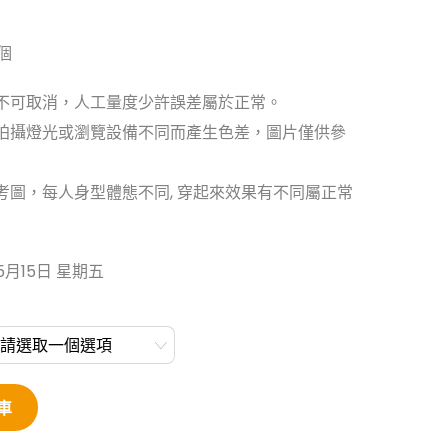
/個
單不可取消，人工量度少許誤差屬於正常。
因拍攝燈光或瀏覽設備不同而產生色差，圖片僅供參
考圖，每人身型體態不同, 穿起來效果有不同屬正常
5月15日 星期五
車