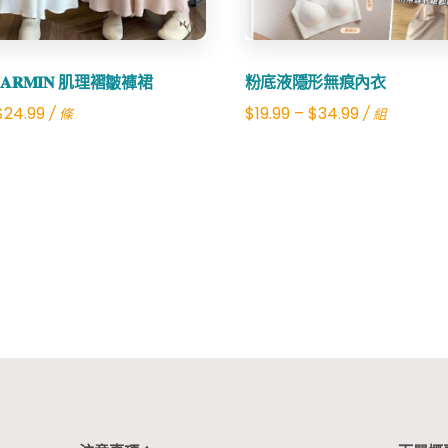
𝐂 𝐀𝐑𝐌𝐈𝐍 肌理褶皺褲裙
粉底液隱形無痕內衣
Original
Current
$
24.99
$
19.99
–
$
34.99
/ 條
/ 組
price
price
was:
is:
$79.00.
$24.99.