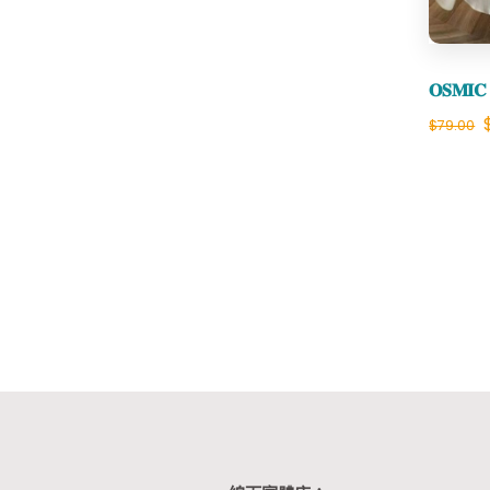
𝐎𝐒𝐌
$
79.00