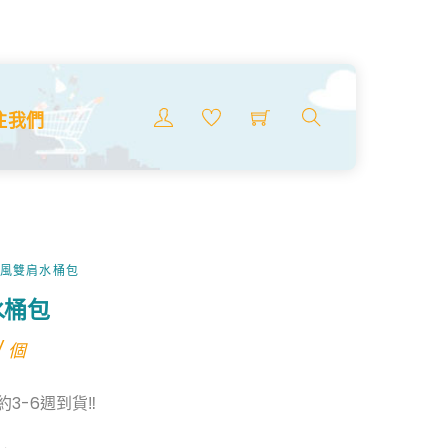
Menu
注我們
搜
索
商
品
u韓風雙肩水桶包
水桶包
l
Current
/ 個
rice
3-6週到貨‼️
s:
34.99.