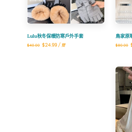
Lulu秋冬保暖防寒戶外手套
鳥家原
Original
Current
$
24.99
/ 雙
$
40.00
$
80.00
price
price
was:
is:
$40.00.
$24.99.