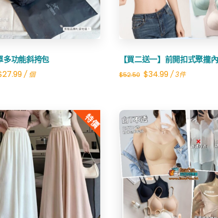
單多功能斜挎包
【買二送一】前開扣式聚攏
Original
Current
Original
Current
$
27.99
$
34.99
/ 個
/ 3件
$
52.50
price
price
price
price
was:
is:
was:
is:
特價
$80.00.
$27.99.
$52.50.
$34.99.
Share
Share