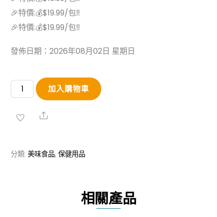
🎉特價:💰$19.99/包‼
🎉特價:💰$19.99/包‼
發佈日期：2026年08月02日 星期日
特
加入購物車
級
乾
Share
茉
莉
分類:
美味食品
,
保健用品
花
數
量
相關產品