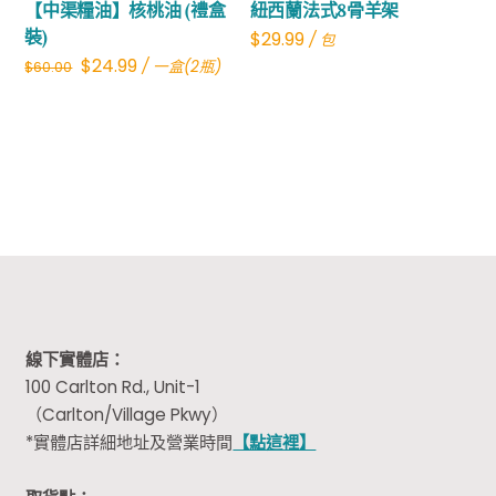
【中渠糧油】核桃油 (禮盒
紐西蘭法式8骨羊架
裝)
$
29.99
/ 包
Original
Current
$
24.99
/ 一盒(2瓶)
$
60.00
price
price
was:
is:
$60.00.
$24.99.
線下實體店：
100 Carlton Rd., Unit-1
（Carlton/Village Pkwy）
*實體店詳細地址及營業時間
【點這裡】