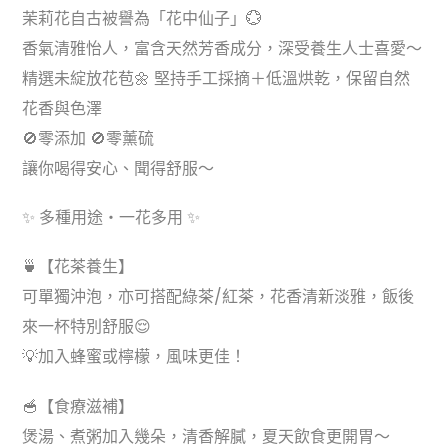
茉莉花自古被譽為「花中仙子」💮
香氣清雅怡人，富含天然芳香成分，深受養生人士喜愛～
精選未綻放花苞🌼 堅持手工採摘＋低溫烘乾，保留自然
花香與色澤
🚫零添加 🚫零薰硫
讓你喝得安心、聞得舒服～
✨ 多種用途・一花多用 ✨
🍵【花茶養生】
可單獨沖泡，亦可搭配綠茶/紅茶，花香清新淡雅，飯後
來一杯特別舒服😌
💡加入蜂蜜或檸檬，風味更佳！
🥣【食療滋補】
煲湯、煮粥加入幾朵，清香解膩，夏天飲食更開胃～