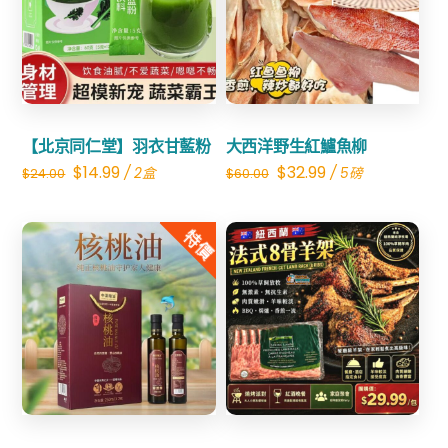
Share
Share
【北京同仁堂】羽衣甘藍粉
大西洋野生紅鱸魚柳
Original
Current
Original
Current
$
14.99
$
32.99
/ 2盒
/ 5磅
$
24.00
$
60.00
price
price
price
price
was:
is:
was:
is:
特價
$24.00.
$14.99.
$60.00.
$32.99.
Share
Share