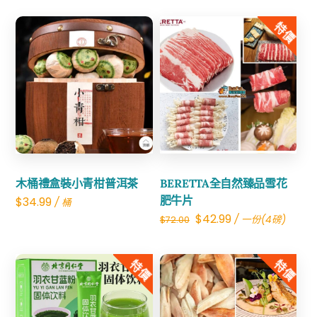
特價
Share
Share
木桶禮盒裝小青柑普洱茶
BERETTA全自然臻品雪花
肥牛片
$
34.99
/ 桶
Original
Current
$
42.99
/ 一份(4磅)
$
72.00
price
price
was:
is:
特價
特價
$72.00.
$42.99.