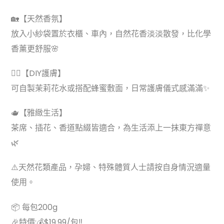
🏡【天然香氛】
放入小紗袋置於衣櫃、車內，自然花香淡淡散發，比化學
香薰更舒服🌸
💆‍♀️【DIY護膚】
可自製茉莉花水或搭配蜂蜜敷面，日常護膚儀式感滿滿✨
🫖【雅緻生活】
茶席、插花、香道點綴皆適合，為生活添上一抹東方禪意
🌿
⚠️天然花類產品，孕婦、特殊體質人士請按自身情況適量
使用。
📦 每包200g
🎉特價:💰$19.99/包‼