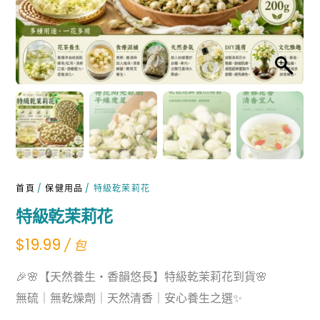
首頁
/
保健用品
/ 特級乾茉莉花
特級乾茉莉花
$
19.99
/ 包
🎉🌸【天然養生・香韻悠長】特級乾茉莉花到貨🌸
無硫｜無乾燥劑｜天然清香｜安心養生之選✨