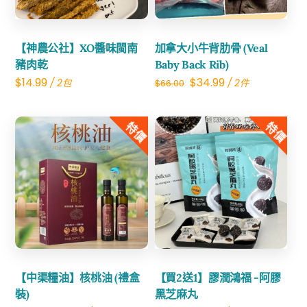
【神農公社】XO醬味閩南
加拿大小牛背肋骨 (Veal
豬肉乾
Baby Back Rib)
Original
Current
$
14.99
$
34.99
/ 2包
/ 2件
$
66.00
price
price
was:
is:
特價
特價
$66.00.
$34.99.
Share
Share
【中渠糧油】核桃油 (禮盒
【買2送1】膠潤鴻福 -阿膠
裝)
黑芝麻丸