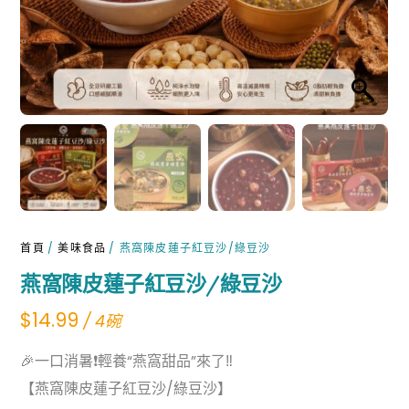
首頁
/
美味食品
/ 燕窩陳皮蓮子紅豆沙/綠豆沙
燕窩陳皮蓮子紅豆沙/綠豆沙
$
14.99
/ 4碗
🎉一口消暑❗️輕養“燕窩甜品”來了‼️
【燕窩陳皮蓮子紅豆沙/綠豆沙】