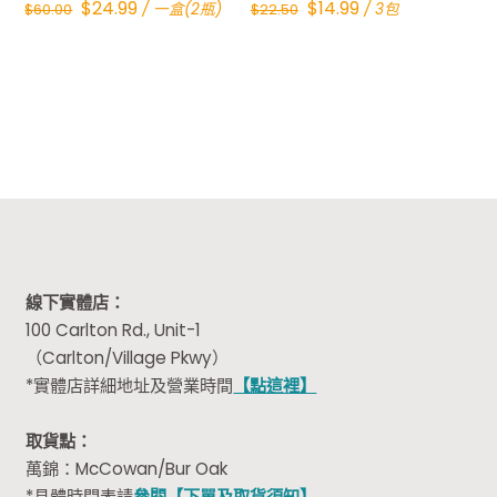
Original
Current
Original
Current
$
24.99
$
14.99
/ 一盒(2瓶)
/ 3包
$
60.00
$
22.50
price
price
price
price
was:
is:
was:
is:
$60.00.
$24.99.
$22.50.
$14.99.
線下實體店：
100 Carlton Rd., Unit-1
（Carlton/Village Pkwy）
*實體店詳細地址及營業時間
【點這裡】
取貨點：
萬錦：McCowan/Bur Oak
*具體時間表請
參閱【下單及取貨須知】