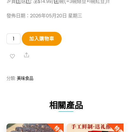
🎉買3️⃣送1️⃣: 💰$14.99/4️⃣碗(=3碗綠豆+1碗紅豆)‼️
發佈日期：2026年05月20日 星期三
燕
加入購物車
窩
陳
Share
皮
蓮
分類:
美味食品
子
紅
豆
相關產品
沙/
綠
豆
特價
特價