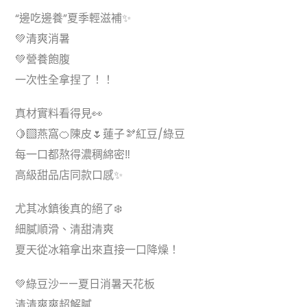
“邊吃邊養”夏季輕滋補✨
💚清爽消暑
💚營養飽腹
一次性全拿捏了！！
真材實料看得見👀
🍋‍🟩燕窩🍊陳皮🌷蓮子🫘紅豆/綠豆
每一口都熬得濃稠綿密‼️
高級甜品店同款口感✨
尤其冰鎮後真的絕了❄️
細膩順滑、清甜清爽
夏天從冰箱拿出來直接一口降燥！
💚綠豆沙——夏日消暑天花板
清清爽爽超解膩