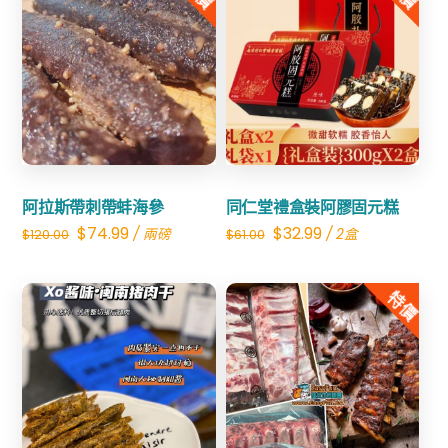
沙
數
量
Share
Share
阿拉斯帶刺帶蚌海參
同仁堂禮盒裝阿膠固元糕
Original
Current
Original
Current
$
74.99
$
32.99
/ 兩磅
/ 2盒
$
120.00
$
61.00
price
price
price
price
was:
is:
was:
is:
特價
$120.00.
$74.99.
$61.00.
$32.99.
Share
Share