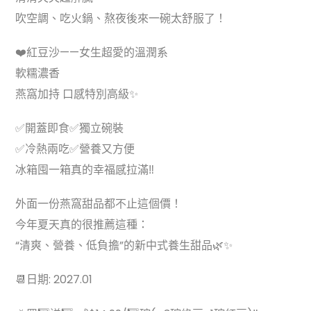
吹空調、吃火鍋、熬夜後來一碗太舒服了！
❤️紅豆沙——女生超愛的溫潤系
軟糯濃香
燕窩加持 口感特別高級✨
✅開蓋即食✅獨立碗裝
✅冷熱兩吃✅營養又方便
冰箱囤一箱真的幸福感拉滿‼️
外面一份燕窩甜品都不止這個價！
今年夏天真的很推薦這種：
“清爽、營養、低負擔”的新中式養生甜品🌿✨
📆日期: 2027.01