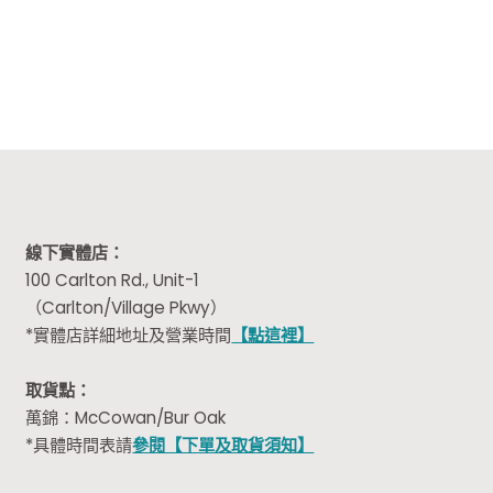
was:
is:
$99.99.
$79.99.
線下實體店：
100 Carlton Rd., Unit-1
（Carlton/Village Pkwy）
*實體店詳細地址及營業時間
【點這裡】
取貨點：
萬錦：McCowan/Bur Oak
*具體時間表請
參閱【下單及取貨須知】