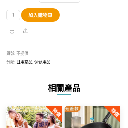
【特
加入購物車
價】
蝶
Share
形
護
貨號:
不提供
頸
分類:
日用家品
,
保健用品
枕
數
量
相關產品
特價
特價