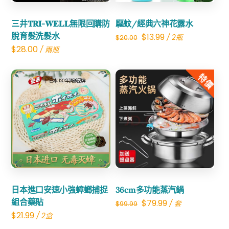
三井𝐓𝐑𝐈-𝐖𝐄𝐋𝐋無限回購防
驅蚊/經典六神花露水
脫育髮洗髮水
Original
Current
$
13.99
/ 2瓶
$
20.00
$
28.00
/ 兩瓶
price
price
was:
is:
特價
$20.00.
$13.99.
Share
Share
日本進口安速小強蟑螂捕捉
36cm多功能蒸汽鍋
組合藥貼
Original
Current
$
79.99
/ 套
$
99.99
$
21.99
/ 2盒
price
price