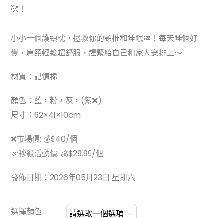
🥰！
小小一個護頸枕，拯救你的頸椎和睡眠💤！每天睡個好
覺，肩頸輕鬆超舒服，趕緊給自己和家人安排上～
材質：記憶棉
顏色：藍，粉，灰，(紫❌)
尺寸：62×41×10cm
❌市場價: 💰$40/個
🎉秒殺活動價: 💰$29.99/個
發佈日期：2026年05月23日 星期六
選擇顏色