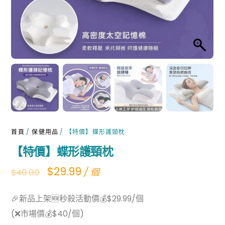
首頁
/
保健用品
/ 【特價】蝶形護頸枕
【特價】蝶形護頸枕
Original
Current
$
29.99
/ 個
$
40.00
price
price
🎉新品上架🆕秒殺活動價💰$29.99/個
was:
is:
(❌市場價💰$40/個)
$40.00.
$29.99.