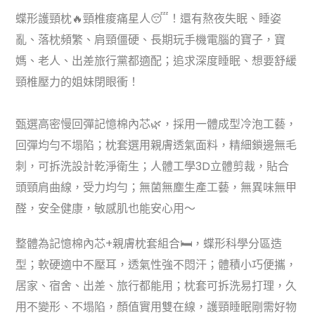
蝶形護頸枕🔥頸椎痠痛星人😴！還有熬夜失眠、睡姿
亂、落枕頻繁、肩頸僵硬、長期玩手機電腦的寶子，寶
媽、老人、出差旅行黨都適配；追求深度睡眠、想要舒緩
頸椎壓力的姐妹閉眼衝！
甄選高密慢回彈記憶棉內芯🌿，採用一體成型冷泡工藝，
回彈均勻不塌陷；枕套選用親膚透氣面料，精細鎖邊無毛
刺，可拆洗設計乾淨衛生；人體工學3D立體剪裁，貼合
頭頸肩曲線，受力均勻；無菌無塵生產工藝，無異味無甲
醛，安全健康，敏感肌也能安心用～
整體為記憶棉內芯+親膚枕套組合🛏️，蝶形科學分區造
型；軟硬適中不壓耳，透氣性強不悶汗；體積小巧便攜，
居家、宿舍、出差、旅行都能用；枕套可拆洗易打理，久
用不變形、不塌陷，顏值實用雙在線，護頸睡眠剛需好物