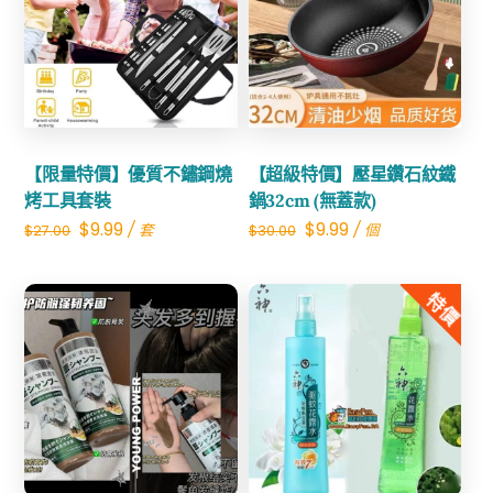
Share
Share
【限量特價】優質不鏽鋼燒
【超級特價】壓星鑽石紋鐵
烤工具套裝
鍋32cm (無蓋款)
Original
Current
Original
Current
$
9.99
$
9.99
/ 套
/ 個
$
27.00
$
30.00
price
price
price
price
was:
is:
was:
is:
特價
$27.00.
$9.99.
$30.00.
$9.99.
Share
Share