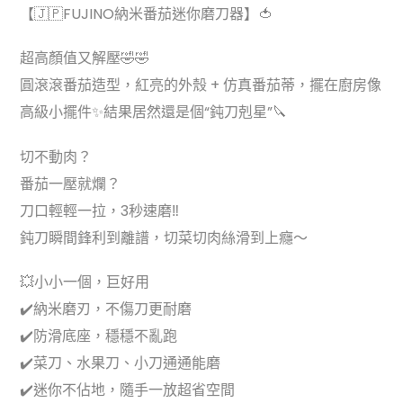
【🇯🇵FUJINO納米番茄迷你磨刀器】🍅
超高顏值又解壓🤣🤣
圓滾滾番茄造型，紅亮的外殼 + 仿真番茄蒂，擺在廚房像
高級小擺件✨結果居然還是個“鈍刀剋星”🔪
切不動肉？
番茄一壓就爛？
刀口輕輕一拉，3秒速磨‼️
鈍刀瞬間鋒利到離譜，切菜切肉絲滑到上癮～
💥小小一個，巨好用
✔️納米磨刃，不傷刀更耐磨
✔️防滑底座，穩穩不亂跑
✔️菜刀、水果刀、小刀通通能磨
✔️迷你不佔地，隨手一放超省空間