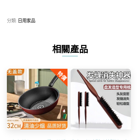
1】
FUJINO
分類:
日用家品
納
米
番
相關產品
茄
迷
你
特價
磨
刀
器
數
Share
Share
量