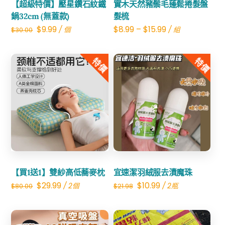
【超級特價】壓星鑽石紋鐵
實木天然豬鬃毛蓬鬆捲髮盤
鍋32cm (無蓋款)
髮梳
Original
Current
$
9.99
$
8.99
–
$
15.99
/ 個
/ 組
$
30.00
price
price
was:
is:
特價
特價
$30.00.
$9.99.
Share
Share
【買1送1】雙紗高低蕎麥枕
宜速潔羽絨服去漬魔珠
Original
Current
Original
Current
$
29.99
$
10.99
/ 2個
/ 2瓶
$
80.00
$
21.98
price
price
price
price
was:
is:
was:
is: