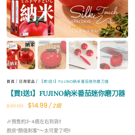
首頁
/
日用家品
/ 【買1送1】FUJINO納米番茄迷你磨刀器
【買1送1】FUJINO納米番茄迷你磨刀器
Original
Current
$
14.99
/ 2個
$
30.00
price
price
🎉預售約3-4週左右到貨‼
was:
is:
廚房“顏值刺客”～太可愛了吧‼️
$30.00.
$14.99.