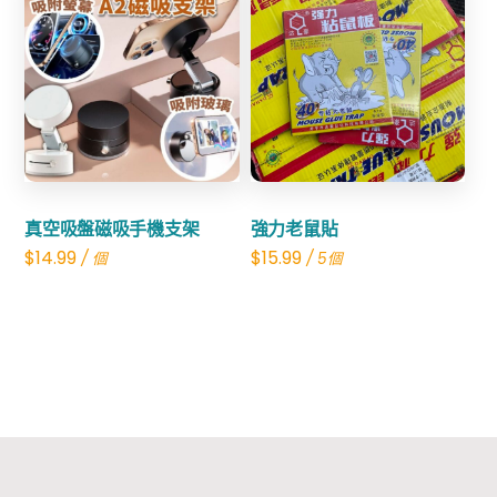
$80.00.
$29.99.
$21.98.
$10.99.
Share
Share
真空吸盤磁吸手機支架
強力老鼠貼
$
14.99
$
15.99
/ 個
/ 5個