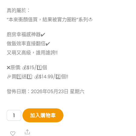
真的屬於：
“本來衝顏值買，結果被實力圈粉”系列🍅
廚房幸福感神器✔️
做飯效率直接翻倍✔️
又萌又高級，誰用誰誇‼️
❌原價: 💰$15/1️⃣個
🎉買1️⃣送1️⃣: 💰$14.99/2️⃣個‼️
發佈日期：2026年05月23日 星期六
【買
加入購物車
1
送
Share