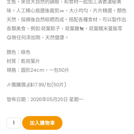
生態，來自大自然的饋贈，和食材一起加工清香濃郁美
味。人工精心挑選後裁剪✂️，大小均勻，片片精選。顏色
天然，採摘後自然晾晒而成。搭配各種食材，可以製作出
各類美食，例如:荷葉粽子，荷葉雞🐔，荷葉糯米蓋飯等
😋無任何添加劑，天然健康。
顏色：綠色
材質：乾荷葉片
規格：圓形24cm，一包50片
🎉團購價💰$17.99/包(50片)
發佈日期：2026年05月25日 星期一
乾
加入購物車
荷