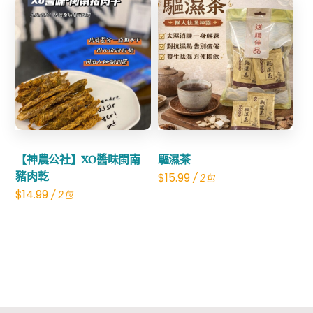
Share
Share
【神農公社】XO醬味閩南
驅濕茶
豬肉乾
$
15.99
/ 2包
$
14.99
/ 2包