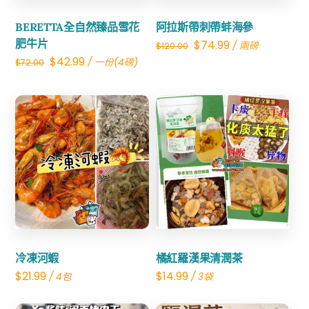
BERETTA全自然臻品雪花
阿拉斯帶刺帶蚌海參
肥牛片
Original
Current
$
74.99
/ 兩磅
$
120.00
Original
Current
$
42.99
/ 一份(4磅)
$
72.00
price
price
price
price
was:
is:
was:
is:
$120.00.
$74.99.
$72.00.
$42.99.
Share
Share
冷凍河蝦
橘紅羅漢果清潤茶
$
21.99
$
14.99
/ 4包
/ 3袋