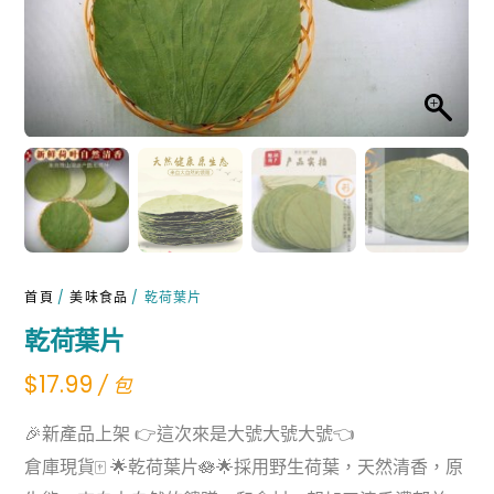
首頁
/
美味食品
/ 乾荷葉片
乾荷葉片
$
17.99
/ 包
🎉新產品上架 👉這次來是大號大號大號👈
倉庫現貨🀄️ 🌟乾荷葉片🪷🌟採用野生荷葉，天然清香，原