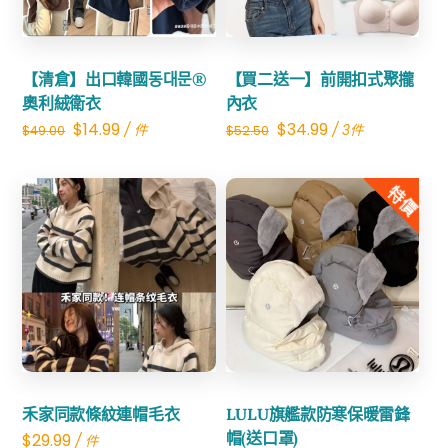
【清倉】出口韓國동대문®
【買二送一】前開扣式聚攏
奧利絨衛衣
內衣
Original
Current
Original
Current
$
14.99
$
34.99
/ 件
/ 3件
$
49.00
$
52.50
price
price
price
price
was:
is:
was:
is:
特價
$49.00.
$14.99.
$52.50.
$34.99.
Share
Share
禾家同款條紋連帽毛衣
LULU旗艦款防寒保暖雷鋒
帽(送口罩)
$
29.99
/ 件