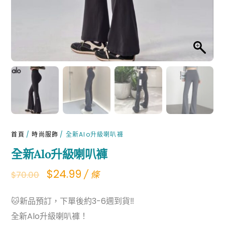
首頁
/
時尚服飾
/ 全新Alo升級喇叭褲
全新Alo升級喇叭褲
Original
Current
$
24.99
/ 條
$
70.00
price
price
🐱新品預訂，下單後約3-6週到貨‼️
was:
is:
全新Alo升級喇叭褲！
$70.00.
$24.99.