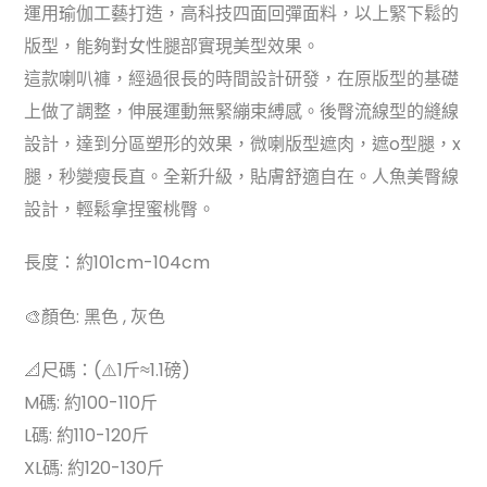
運用瑜伽工藝打造，高科技四面回彈面料，以上緊下鬆的
版型，能夠對女性腿部實現美型效果。
這款喇叭褲，經過很長的時間設計研發，在原版型的基礎
上做了調整，伸展運動無緊繃束縛感。後臀流線型的縫線
設計，達到分區塑形的效果，微喇版型遮肉，遮o型腿，x
腿，秒變瘦長直。全新升級，貼膚舒適自在。人魚美臀線
設計，輕鬆拿捏蜜桃臀。
長度：約101cm-104cm
🎨顏色: 黑色 , 灰色
📐尺碼：(⚠️1斤≈1.1磅)
M碼: 約100-110斤
L碼: 約110-120斤
XL碼: 約120-130斤