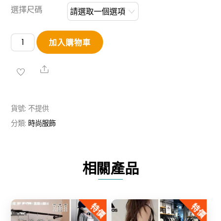
選擇尺碼
全
加入購物車
新
Alo
Share
升
級
貨號:
不提供
喇
分類:
時尚服飾
叭
褲
數
相關產品
量
特價
特價