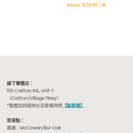
Original
Current
$
24.99
/ 套
$
30.00
price
price
was:
is:
$30.00.
$24.99.
線下實體店：
100 Carlton Rd., Unit-1
（Carlton/Village Pkwy）
*實體店詳細地址及營業時間
【點這裡】
取貨點：
萬錦：McCowan/Bur Oak