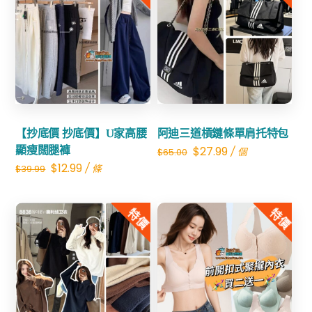
Share
Share
【抄底價 抄底價】U家高腰
阿迪三道槓鏈條單肩托特包
顯瘦闊腿褲
Original
Current
$
27.99
/ 個
$
65.00
Original
Current
$
12.99
/ 條
$
39.99
price
price
price
price
was:
is:
was:
is:
特價
特價
$65.00.
$27.99.
$39.99.
$12.99.
Share
Share