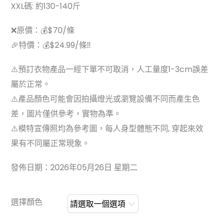
XXL碼: 約130-140斤
❌原價：💰$70/條
🎉特價：💰$24.99/條‼️
⚠️預訂衣物產品一經下單不可取消，人工量度1-3cm誤差
屬於正常。
⚠️產品顏色可能會因拍攝燈光或瀏覽設備不同而產生色
差，圖片僅供參考，實物為準。
⚠️模特宣傳照均為參考圖，每人身型體態不同, 穿起來效
果有不同屬正常現象。
發佈日期：2026年05月26日 星期二
選擇顏色