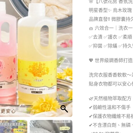
🌸【八號花房 香氛洗
明星香型✨ 烏木玫瑰 
品牌直發‼️ 微膠囊持
🧺 六效合一｜洗衣
✅去漬 ✅護衣 ✅柔順
✅抑菌 ✅除蟎 ✅持
💖 世界級調香師打
洗完衣服香香軟軟～
貼身衣物都可以安心
🌿天然植物萃取配方
✔弱鹼性溫和不傷手
✔保護衣物纖維不易
✔不含漂白劑、無磷