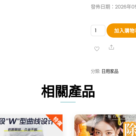
發佈日期：2026年0
【買
加入購物
1
桶
Share
送
1
分類:
日用家品
桶】
八
相關產品
號
花
房
特價
香
氛