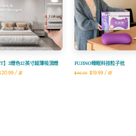
Share
Share
TIT】3燈色12英寸超薄吸頂燈
FUJINO睡眠科技粒子枕
Original
Current
Original
Current
$
20.99
$
19.99
/ 盞
/ 個
$
40.00
price
price
price
price
was:
is:
was:
is:
$29.36.
$20.99.
$40.00.
$19.99.