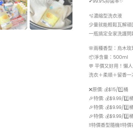
✔99.9%抑菌率✨
🫧濃縮型洗衣液
少量就能輕鬆瓦解頑固
一瓶搞定全家洗護問
🌸兩種香型：烏木玫
📦淨含量：500ml
💬 平價又好用！懶
洗衣＋柔順＋留香一
❌原價: 💰$15/1️⃣桶
🎉特價: 💰$9.99/2️⃣
🎉特價: 💰$9.99/2️⃣
🎉特價: 💰$9.99/2️⃣
‼特價香型隨機‼特價