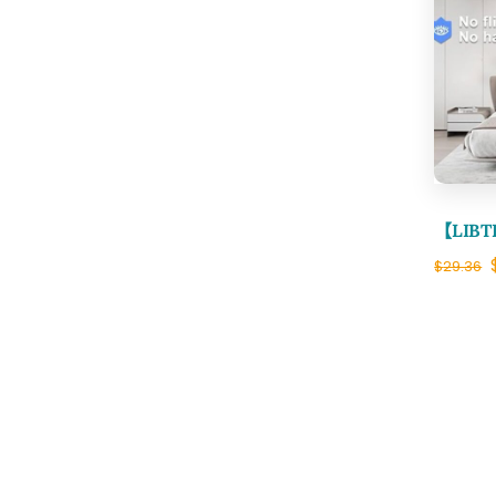
【LIB
$
29.36