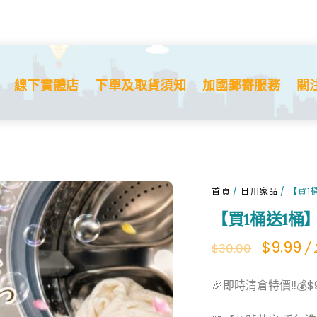
【買1桶送1桶
Origina
Cu
$
9.99
/
$
30.00
price
pr
was:
is:
線下實體店
下單及取貨須知
加國郵寄服務
關
$30.00.
$9
首頁
/
日用家品
/ 【買
【買1桶送1桶
Origina
Cu
$
9.99
/
$
30.00
price
pr
🎉即時清倉特價‼️💰$9
was:
is:
$30.00.
$9