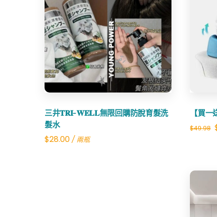
Share
三井𝐓𝐑𝐈-𝐖𝐄𝐋𝐋無限回購防脫育髮洗
【買一
髮水
$
49.98
$
28.00
/ 兩瓶