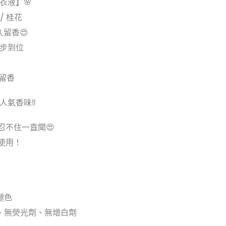
衣液】🌸
/ 桂花
久留香😍
一步到位
久留香
造人氣香味‼
忍不住一直聞😍
使用！
褪色
、無熒光劑、無增白劑