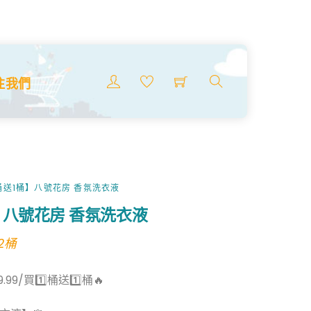
】八號花房 香氛洗衣液
l
rrent
 2桶
ice
Menu
注我們
.99.
搜
索
商
品
1桶送1桶】八號花房 香氛洗衣液
】八號花房 香氛洗衣液
l
rrent
 2桶
ice
.99/買1️⃣桶送1️⃣桶🔥
.99.