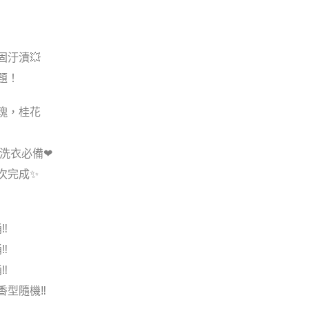
汙漬💥
題！
瑰，桂花
人洗衣必備❤
次完成✨
桶‼
桶‼
桶‼
香型隨機‼