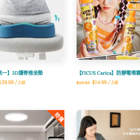
洗
衣
液
Share
Share
數
量
送一】3D護脊椎坐墊
【FICUS Carica】防靜電噴
Original
Current
Original
Current
$
29.99
$
14.99
/ 2個
/ 3瓶
$
22.50
price
price
price
price
was:
is:
was:
is:
$49.98.
$29.99.
$22.50.
$14.99.
特價