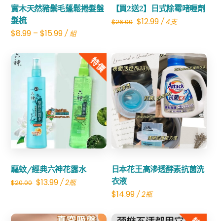
實木天然豬鬃毛蓬鬆捲髮盤
【買2送2】日式除霉啫喱劑
髮梳
Original
Current
$
12.99
/ 4支
$
26.00
$
8.99
–
$
15.99
/ 組
price
price
was:
is:
特價
$26.00.
$12.99.
Share
Share
驅蚊/經典六神花露水
日本花王高滲透酵素抗菌洗
Original
Current
衣液
$
13.99
/ 2瓶
$
20.00
$
14.99
/ 2瓶
price
price
was:
is: