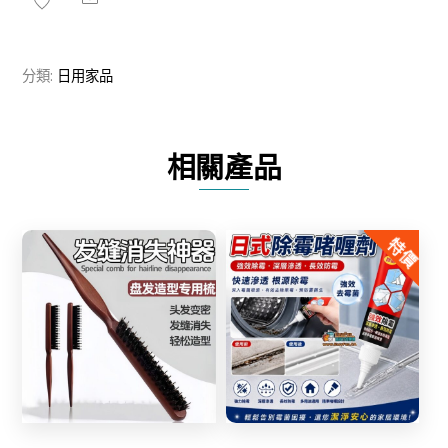
款
純
分類:
日用家品
桑
蠶
絲
相關產品
長
絲
夏
特價
涼
被
數
Share
量
Share