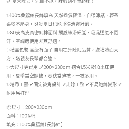
🌿 夏天睡它，涼而不冰，舒服到不想起床！
✨100%桑蠶絲長絲填充 天然透氣恆溫，自帶涼感，輕盈
柔軟不壓身，炎炎夏日也能睡得清爽舒適。
✨80支高支高密純棉面料 觸感絲滑細膩，吸濕透氣不悶
汗，空調房使用尤其舒適。
✨禮盒包裝 高級有面子 自用提升睡眠品質，送禮體面大
方，送親友長輩都合適。
✨大尺寸更實用 📏200×230cm 適合1.5米及1.8米床使
用，夏季當空調被，春秋當薄被，一被多用。
✨精緻工藝 ✔固定被角設計 ✔走線工整 ✔不易跑絲變形 ✔
耐用易打理
📦尺寸：200×230cm
面料：100%棉
填充：100%桑蠶絲(長絲綿)