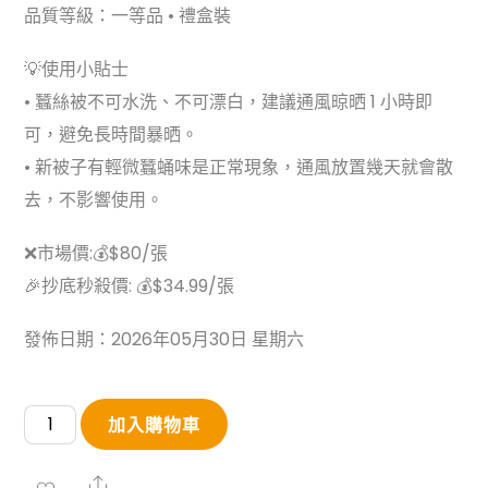
品質等級：一等品 • 禮盒裝
💡使用小貼士
• 蠶絲被不可水洗、不可漂白，建議通風晾晒 1 小時即
可，避免長時間暴晒。
• 新被子有輕微蠶蛹味是正常現象，通風放置幾天就會散
去，不影響使用。
❌市場價:💰$80/張
🎉抄底秒殺價: 💰$34.99/張
發佈日期：2026年05月30日 星期六
山
加入購物車
姆
同
Share