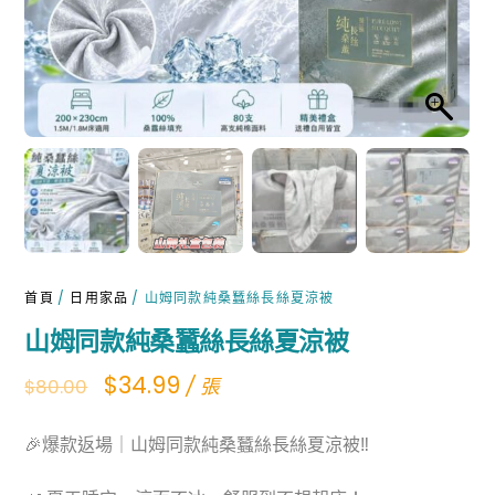
首頁
/
日用家品
/ 山姆同款純桑蠶絲長絲夏涼被
山姆同款純桑蠶絲長絲夏涼被
Original
Current
$
34.99
/ 張
$
80.00
price
price
🎉爆款返場｜山姆同款純桑蠶絲長絲夏涼被‼
was:
is:
$80.00.
$34.99.