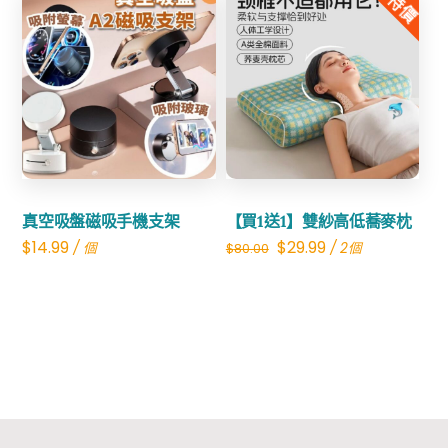
特價
$20.00.
$13.99.
Share
Share
真空吸盤磁吸手機支架
【買1送1】雙紗高低蕎麥枕
Original
Current
$
14.99
$
29.99
/ 個
/ 2個
$
80.00
price
price
was:
is:
$80.00.
$29.99.