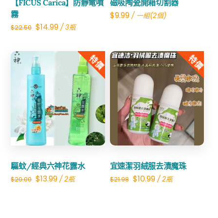
【FICUS Carica】防靜電噴
磁吸陶瓷開箱切割器
霧
$
9.99
/ 一組(2個)
Original
Current
$
14.99
/ 3瓶
$
22.50
price
price
was:
is:
特價
特價
$22.50.
$14.99.
Share
Share
驅蚊/經典六神花露水
宜速潔羽絨服去漬魔珠
Original
Current
Original
Current
$
13.99
$
10.99
/ 2瓶
/ 2瓶
$
20.00
$
21.98
price
price
price
price
was:
is:
was:
is: