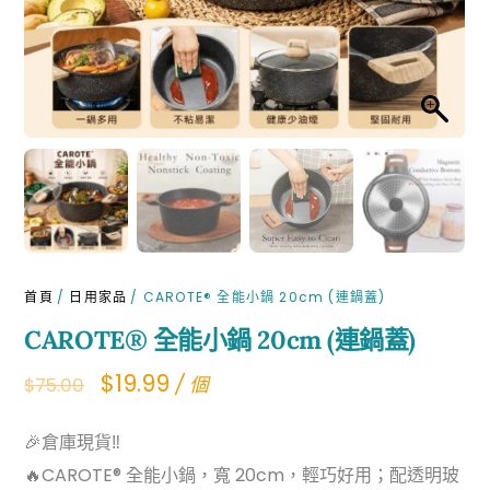
首頁
/
日用家品
/ CAROTE® 全能小鍋 20cm (連鍋蓋)
CAROTE® 全能小鍋 20cm (連鍋蓋)
Original
Current
$
19.99
/ 個
$
75.00
price
price
🎉倉庫現貨‼
was:
is:
🔥CAROTE® 全能小鍋，寬 20cm，輕巧好用；配透明玻
$75.00.
$19.99.