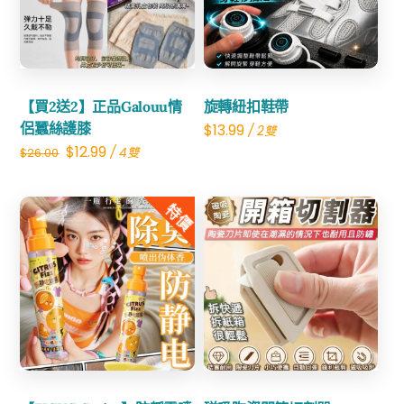
Share
Share
【買2送2】正品Galouu情
旋轉紐扣鞋帶
侶蠶絲護膝
$
13.99
/ 2雙
Original
Current
$
12.99
/ 4雙
$
26.00
price
price
was:
is:
特價
$26.00.
$12.99.
Share
Share