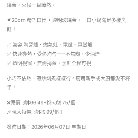
璃蓋，火候一目瞭然。
🌟20cm 精巧口徑 + 透明玻璃蓋，一口小鍋滿足多樣烹
飪！
✅ 兼容 陶瓷爐、燃氣灶、電爐、電磁爐
✅ 快速導熱，受熱均勻——不焦糊、少油煙
✅ 透明視窗，無需揭蓋，烹飪全程可視
小巧不佔地，煎炒燜煮樣樣行。廚房新手或大廚都愛不釋
手！
❌原價: 💰$66.49+稅≈💰$75/個
🎉現大特價: 💰$19.99/個‼
發佈日期：2026年06月07日 星期日