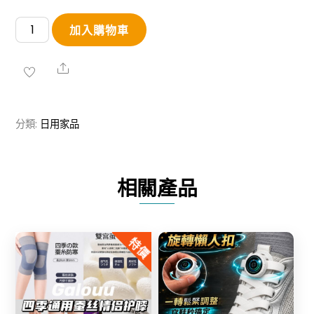
CAROTE®
加入購物車
全
能
Share
小
鍋
分類:
日用家品
20cm
(連
鍋
相關產品
蓋)
數
量
特價