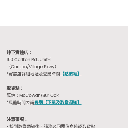
$20.00.
$13.99.
$21.98.
$10.99.
線下實體店：
100 Carlton Rd., Unit-1
（Carlton/Village Pkwy）
*實體店詳細地址及營業時間
【點這裡】
取貨點：
萬錦：McCowan/Bur Oak
*具體時間表請
參閱【下單及取貨須知】
注意事項：
• 接到取貨通知後，請務必回覆信息確認取貨點