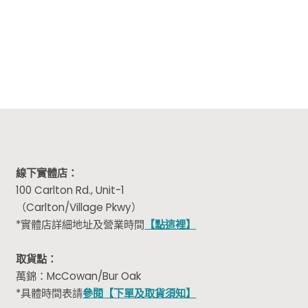
price
price
was:
is:
was:
is:
$21.98.
$10.99.
$30.00.
$14.99.
線下實體店：
100 Carlton Rd., Unit-1
（Carlton/Village Pkwy）
*實體店詳細地址及營業時間
【點這裡】
取貨點：
萬錦：McCowan/Bur Oak
*具體時間表請
參閱【下單及取貨須知】