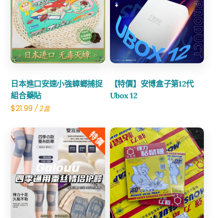
(帶
硅
Share
膠
Share
套)
數
量
日本進口安速小強蟑螂捕捉
【特價】安博盒子第12代
組合藥貼
Ubox 12
$
21.99
/ 2盒
特價
Share
Share