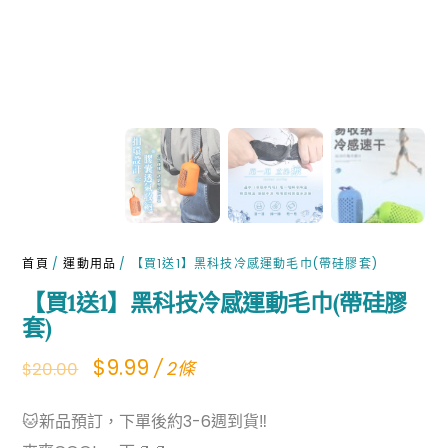
首頁
/
運動用品
/ 【買1送1】黑科技冷感運動毛巾(帶硅膠套)
【買1送1】黑科技冷感運動毛巾(帶硅膠
套)
Original
Current
$
9.99
/ 2條
$
20.00
price
price
🐱新品預訂，下單後約3-6週到貨‼️
was:
is: