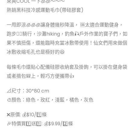
來爽COOL 一下🧊🧊～～～
$20.00.
$9.99.
熱銷黑科技冷感運動毛巾(帶硅膠套)
一甩即涼🧊🧊🧊讓身體幾秒降溫， 🆒太適合運動健身，
跑步🏃‍♀️騎行，沙灘hiking，釣魚🎣戶外作業的寶子們，如
果不慎扭傷，還能臨時充當冰敷帶使用！仙女們用來做個
冰敷收縮毛孔也是極好的😆
每條毛巾還貼心配備硅膠收納套及掛鉤，可以掛在健身袋
或者揹包🎒上，輕巧方便攜帶👍
📐尺寸：30*80 cm
🎨顏色：綠色，玫紅，淺藍，橘色，灰色
❌原價: 💰$10/1️⃣條
🎉特價買1️⃣送1️⃣: 💰$9.99/2️⃣條