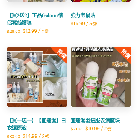
【買2送2】正品Galouu情
強力老鼠貼
侶蠶絲護膝
$
15.99
/ 5個
Original
Current
$
12.99
/ 4雙
$
26.00
price
price
was:
is:
特價
特價
$26.00.
$12.99.
Share
Share
【買一送一】【宜速潔】白
宜速潔羽絨服去漬魔珠
衣還原液
Original
Current
$
10.99
/ 2瓶
$
21.98
Original
Current
$
14.99
/ 2瓶
$
30.00
price
price