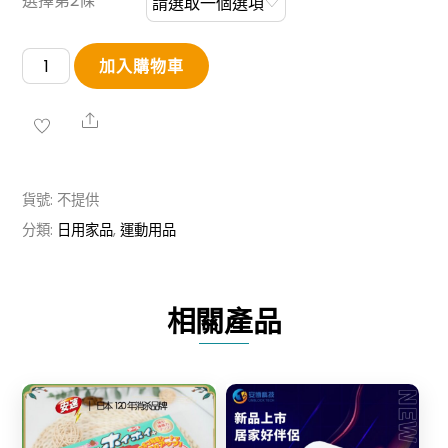
選擇第2條
【買
加入購物車
1
送
Share
1】
黑
貨號:
不提供
科
分類:
日用家品
,
運動用品
技
冷
感
相關產品
運
動
毛
巾