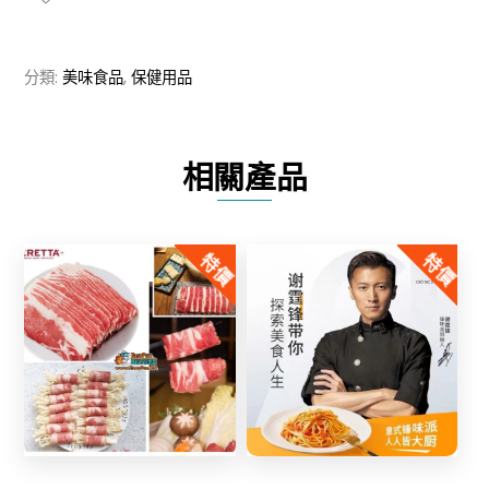
2】
【毫
分類:
美味食品
,
保健用品
旭
堂】
正
相關產品
宗
化
州
特價
特價
橘
紅
片
Share
數
Share
量