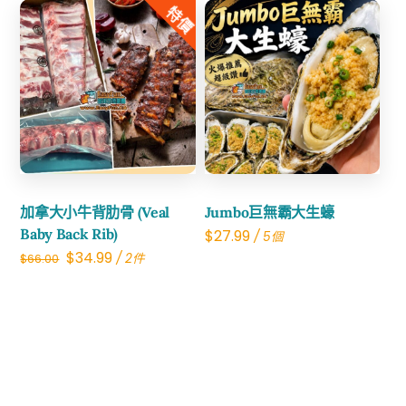
was:
is:
特價
$24.00.
$14.99.
$60.00.
$24.99.
Share
Share
加拿大小牛背肋骨 (Veal
Jumbo巨無霸大生蠔
Baby Back Rib)
$
27.99
/ 5個
Original
Current
$
34.99
/ 2件
$
66.00
price
price
was:
is:
$66.00.
$34.99.