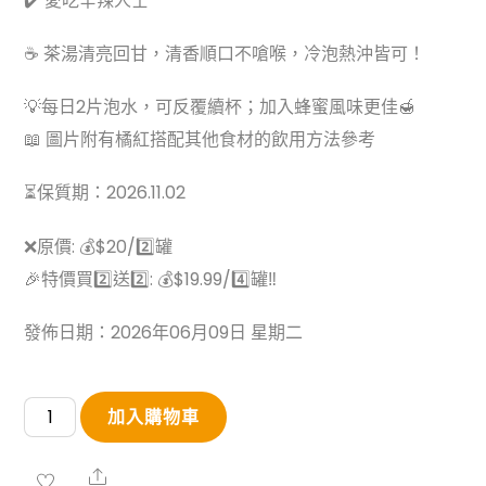
✔️ 愛吃辛辣人士
☕ 茶湯清亮回甘，清香順口不嗆喉，冷泡熱沖皆可！
💡每日2片泡水，可反覆續杯；加入蜂蜜風味更佳🍯
📖 圖片附有橘紅搭配其他食材的飲用方法參考
⏳保質期：2026.11.02
❌原價: 💰$20/2️⃣罐
🎉特價買2️⃣送2️⃣: 💰$19.99/4️⃣罐‼
發佈日期：2026年06月09日 星期二
【買
加入購物車
2
送
Share