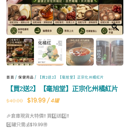
首頁
/
保健用品
/ 【買2送2】【毫旭堂】正宗化州橘紅片
【買2送2】【毫旭堂】正宗化州橘紅片
Original
Current
$
19.99
/ 4罐
$
40.00
price
price
🎉倉庫現貨大特價‼ 買2️⃣送2️⃣‼
was:
is:
4️⃣罐只需💰$19.99🉐
$40.00.
$19.99.