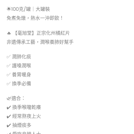
🌟100克/罐｜大罐裝
免煮免燉，熱水一沖即飲！
🔥 【毫旭堂】正宗化州橘紅片
非遺傳承工藝，潤喉養肺好幫手
✅ 潤肺化痰
✅ 護嗓潤喉
✅ 養胃暖身
✅ 換季必備
🌿適合：
✔️ 換季喉嚨乾癢
✔️ 經常熬夜上火
✔️ 抽煙痰多