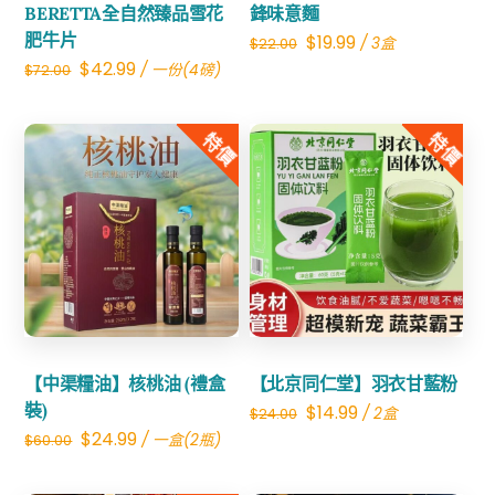
BERETTA全自然臻品雪花
鋒味意麵
肥牛片
Original
Current
$
19.99
/ 3盒
$
22.00
Original
Current
$
42.99
/ 一份(4磅)
$
72.00
price
price
price
price
was:
is:
was:
is:
特價
特價
$22.00.
$19.99.
$72.00.
$42.99.
Share
Share
【中渠糧油】核桃油 (禮盒
【北京同仁堂】羽衣甘藍粉
裝)
Original
Current
$
14.99
/ 2盒
$
24.00
Original
Current
$
24.99
/ 一盒(2瓶)
$
60.00
price
price
price
price
was:
is: