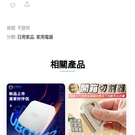
送
Share
1】
五
貨號:
不提供
孔
分類:
日用家品
,
家用電器
噴
霧
風
相關產品
扇
數
量
Share
Share