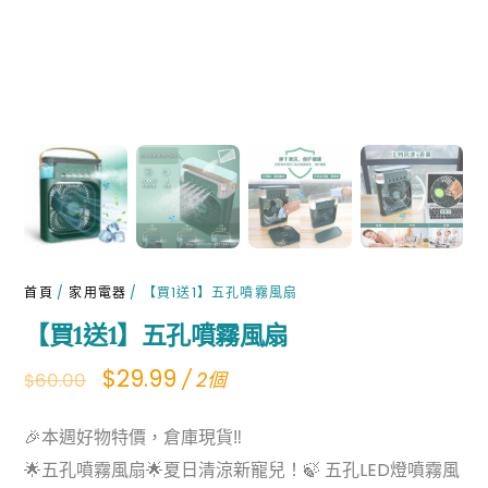
首頁
/
家用電器
/ 【買1送1】五孔噴霧風扇
【買1送1】五孔噴霧風扇
Original
Current
$
29.99
/ 2個
$
60.00
price
price
🎉本週好物特價，倉庫現貨‼️
was:
is:
🌟五孔噴霧風扇🌟夏日清涼新寵兒！🍃 五孔LED燈噴霧風
$60.00.
$29.99.