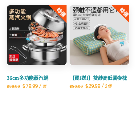
was:
is:
特價
特價
$30.00.
$9.99.
Share
Share
36cm多功能蒸汽鍋
【買1送1】雙紗高低蕎麥枕
Original
Current
Original
Current
$
79.99
$
29.99
/ 套
/ 2個
$
99.99
$
80.00
price
price
price
price
was:
is:
was:
is:
$99.99.
$79.99.
$80.00.
$29.99.