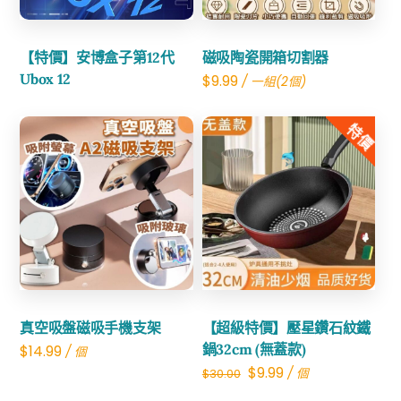
【特價】安博盒子第12代
磁吸陶瓷開箱切割器
Ubox 12
$
9.99
/ 一組(2個)
特價
Share
Share
真空吸盤磁吸手機支架
【超級特價】壓星鑽石紋鐵
鍋32cm (無蓋款)
$
14.99
/ 個
Original
Current
$
9.99
/ 個
$
30.00
price
price