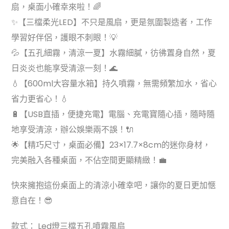
扇，桌面小確幸來啦！🌈
✨【三檔柔光LED】不只是風扇，更是氛圍製造者，工作
學習好伴侶，護眼不刺眼！💡
💦【五孔細霧，清涼一夏】水霧細膩，彷彿置身自然，夏
日炎炎也能享受清涼一刻！🌊
💧【600ml大容量水箱】持久噴霧，無需頻繁加水，省心
省力更省心！💧
🔋【USB直插，便捷充電】電腦、充電寶隨心插，隨時隨
地享受清涼，辦公娛樂兩不誤！🔌
🌟【精巧尺寸，桌面必備】23×17.7×8cm的迷你身材，
完美融入各種桌面，不佔空間更顯精緻！💼
快來擁抱這份桌面上的清涼小確幸吧，讓你的夏日更加愜
意自在！😎
款式： Led燈三檔五孔噴霧風扇