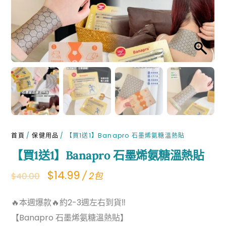
首頁
/
保健用品
/ 【買1送1】Banapro 石墨烯氨糖溫熱貼
【買1送1】Banapro 石墨烯氨糖溫熱貼
Original
Current
$
14.99
/ 2包
$
40.00
price
price
🔥本週爆款🔥約2-3週左右到貨‼
was:
is:
【Banapro 石墨烯氨糖溫熱貼】
$40.00.
$14.99.