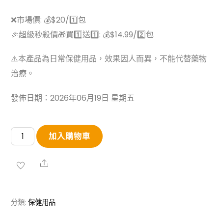
❌市場價: 💰$20/1️⃣包
🎉超級秒殺價🎁買1️⃣送1️⃣: 💰$14.99/2️⃣包
⚠️本產品為日常保健用品，效果因人而異，不能代替藥物
治療。
發佈日期：2026年06月19日 星期五
【買
加入購物車
1
送
Share
1】
Banapro
分類:
保健用品
石