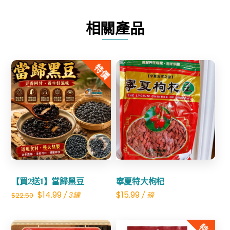
墨
烯
相關產品
氨
糖
溫
特價
熱
貼
數
Share
Share
量
【買2送1】當歸黑豆
寧夏特大枸杞
Original
Current
$
14.99
$
15.99
/ 3罐
/ 磅
$
22.50
price
price
was:
is: