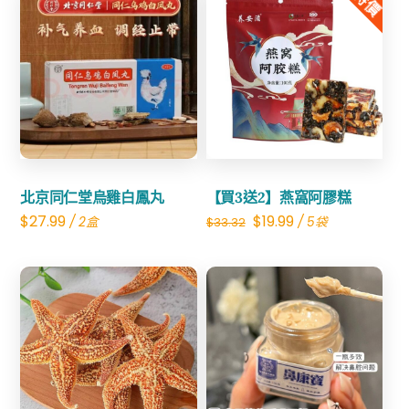
特價
$22.50.
$14.99.
Share
Share
北京同仁堂烏雞白鳳丸
【買3送2】燕窩阿膠糕
Original
Current
$
27.99
$
19.99
/ 2盒
/ 5袋
$
33.32
price
price
was:
is:
$33.32.
$19.99.
Share
Share