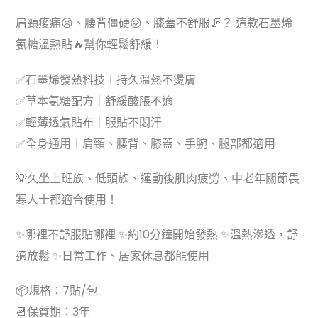
肩頸痠痛😣、腰背僵硬😖、膝蓋不舒服🦵？ 這款石墨烯
氨糖溫熱貼🔥幫你輕鬆舒緩！
✅石墨烯發熱科技｜持久溫熱不燙膚
✅草本氨糖配方｜舒緩酸脹不適
✅輕薄透氣貼布｜服貼不悶汗
✅全身通用｜肩頸、腰背、膝蓋、手腕、腿部都適用
💡久坐上班族、低頭族、運動後肌肉疲勞、中老年關節畏
寒人士都適合使用！
✨哪裡不舒服貼哪裡 ✨約10分鐘開始發熱 ✨溫熱滲透，舒
適放鬆 ✨日常工作、居家休息都能使用
📦規格：7貼/包
📆保質期：3年