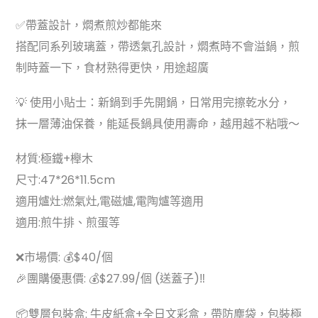
✅帶蓋設計，燜煮煎炒都能來
搭配同系列玻璃蓋，帶透氣孔設計，燜煮時不會溢鍋，煎
制時蓋一下，食材熟得更快，用途超廣
💡 使用小貼士：新鍋到手先開鍋，日常用完擦乾水分，
抹一層薄油保養，能延長鍋具使用壽命，越用越不粘哦～
材質:極鐵+櫸木
尺寸:47*26*11.5cm
適用爐灶:燃氣灶,電磁爐,電陶爐等適用
適用:煎牛排、煎蛋等
❌市場價: 💰$40/個
🎉團購優惠價: 💰$27.99/個 (送蓋子)‼️
📦雙層包裝盒: 牛皮紙盒+全日文彩盒，帶防塵袋，包裝極