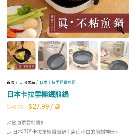
首頁
/
日用家品
/ 日本卡拉里極鐵煎鍋
日本卡拉里極鐵煎鍋
Original
Current
$
27.99
/ 個
$
40.00
price
price
🎉倉庫現貨特價‼️
was:
is:
🍳 日本🇯🇵卡拉里極鐵煎鍋｜廚房小白的煎制神器✨
$40.00.
$27.99.