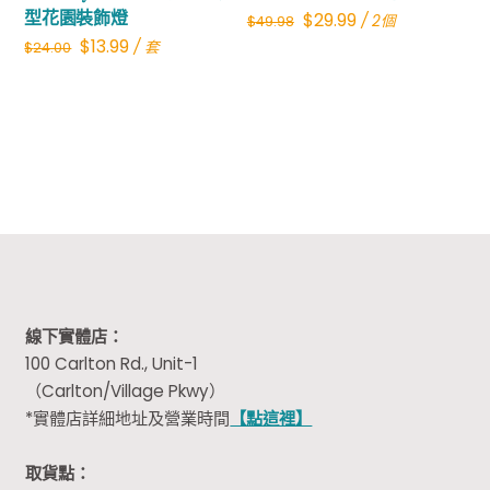
型花園裝飾燈
Original
Current
$
29.99
/ 2個
$
49.98
Original
Current
$
13.99
/ 套
$
24.00
price
price
price
price
was:
is:
was:
is:
$49.98.
$29.99.
$24.00.
$13.99.
線下實體店：
100 Carlton Rd., Unit-1
（Carlton/Village Pkwy）
*實體店詳細地址及營業時間
【點這裡】
取貨點：