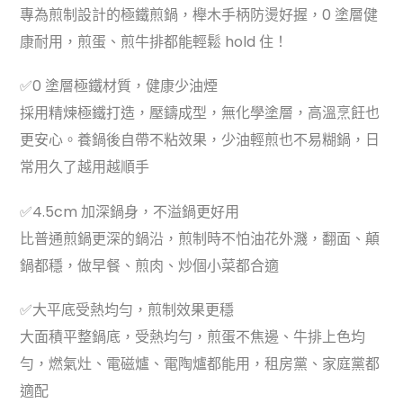
專為煎制設計的極鐵煎鍋，櫸木手柄防燙好握，0 塗層健
康耐用，煎蛋、煎牛排都能輕鬆 hold 住！
✅0 塗層極鐵材質，健康少油煙
採用精煉極鐵打造，壓鑄成型，無化學塗層，高溫烹飪也
更安心。養鍋後自帶不粘效果，少油輕煎也不易糊鍋，日
常用久了越用越順手
✅4.5cm 加深鍋身，不溢鍋更好用
比普通煎鍋更深的鍋沿，煎制時不怕油花外濺，翻面、顛
鍋都穩，做早餐、煎肉、炒個小菜都合適
✅大平底受熱均勻，煎制效果更穩
大面積平整鍋底，受熱均勻，煎蛋不焦邊、牛排上色均
勻，燃氣灶、電磁爐、電陶爐都能用，租房黨、家庭黨都
適配