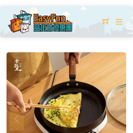
Skip
日本卡拉里極鐵煎鍋
to
Original
Current
$
27.99
/ 個
$
40.00
Me
content
price
price
was:
is:
$40.00.
$27.99.