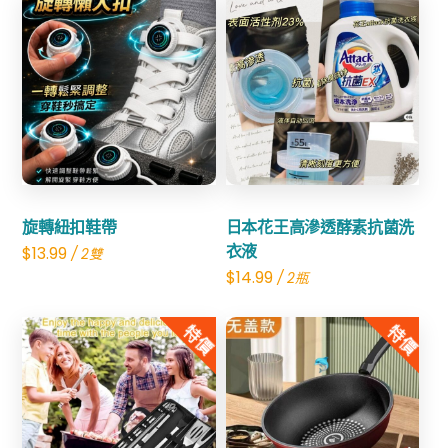
Share
Share
旋轉紐扣鞋帶
日本花王高滲透酵素抗菌洗
衣液
$
13.99
/ 2雙
$
14.99
/ 2瓶
特價
特價