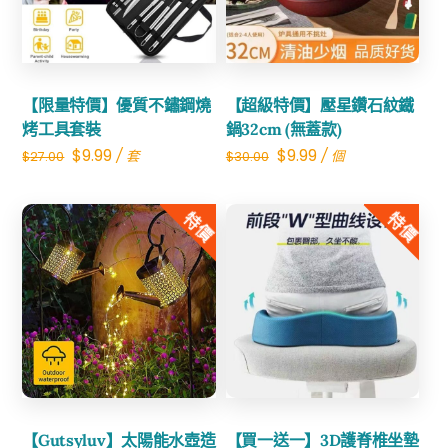
Share
Share
【限量特價】優質不鏽鋼燒
【超級特價】壓星鑽石紋鐵
烤工具套裝
鍋32cm (無蓋款)
Original
Current
Original
Current
$
9.99
$
9.99
/ 套
/ 個
$
27.00
$
30.00
price
price
price
price
was:
is:
was:
is:
特價
特價
$27.00.
$9.99.
$30.00.
$9.99.
Share
Share
【Gutsyluv】太陽能水壺造
【買一送一】3D護脊椎坐墊