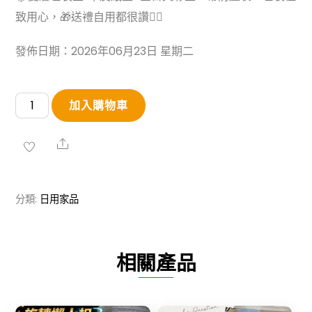
致用心，🎁送禮自用都很讚👍🏻
發佈日期：2026年06月23日 星期二
日
加入購物車
本
卡
Share
拉
里
分類:
日用家品
極
鐵
煎
相關產品
鍋
數
量