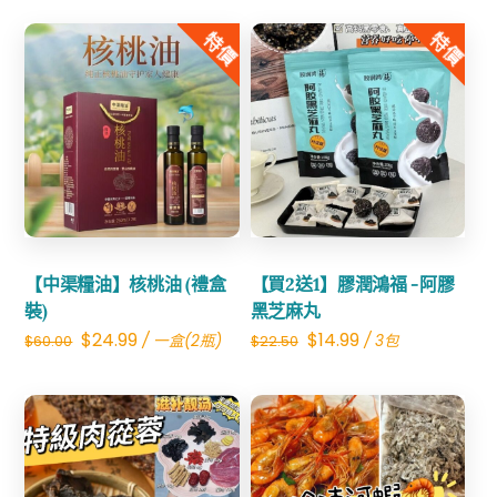
price
price
price
price
was:
is:
was:
is:
特價
特價
$60.00.
$32.99.
$61.00.
$32.99.
Share
Share
【中渠糧油】核桃油 (禮盒
【買2送1】膠潤鴻福 -阿膠
裝)
黑芝麻丸
Original
Current
Original
Current
$
24.99
$
14.99
/ 一盒(2瓶)
/ 3包
$
60.00
$
22.50
price
price
price
price
was:
is:
was:
is:
$60.00.
$24.99.
$22.50.
$14.99.