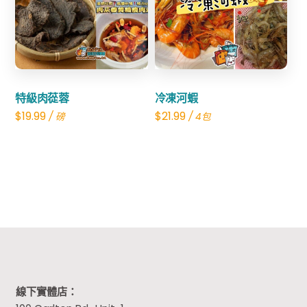
Share
Share
特級肉蓯蓉
冷凍河蝦
$
19.99
$
21.99
/ 磅
/ 4包
線下實體店：