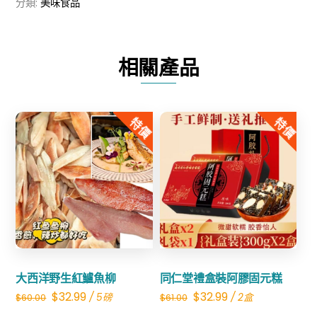
分類:
美味食品
數
量
相關產品
特價
特價
Share
Share
大西洋野生紅鱸魚柳
同仁堂禮盒裝阿膠固元糕
Original
Current
Original
Current
$
32.99
$
32.99
/ 5磅
/ 2盒
$
60.00
$
61.00