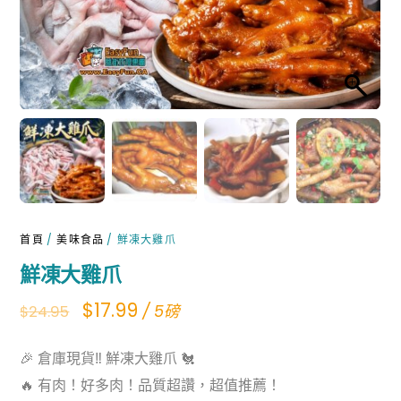
首頁
/
美味食品
/ 鮮凍大雞爪
鮮凍大雞爪
Original
Current
$
17.99
/ 5磅
$
24.95
price
price
🎉 倉庫現貨‼️ 鮮凍大雞爪 🐔
was:
is:
🔥 有肉！好多肉！品質超讚，超值推薦！
$24.95.
$17.99.