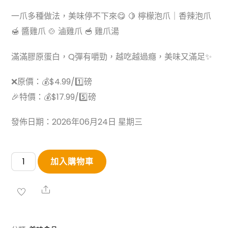
一爪多種做法，美味停不下來😋 🍋 檸檬泡爪｜香辣泡爪
🍯 醬雞爪 🍲 滷雞爪 🥣 雞爪湯
滿滿膠原蛋白，Q彈有嚼勁，越吃越過癮，美味又滿足✨
❌原價：💰$4.99/1️⃣磅
🎉特價：💰$17.99/5️⃣磅
發佈日期：2026年06月24日 星期三
鮮
加入購物車
凍
大
Share
雞
爪