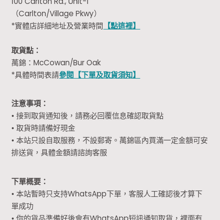
100 Carlton Rd., Unit-1
（Carlton/Village Pkwy）
*實體店詳細地址及營業時間
【點這裡】
取貨點：
萬錦：McCowan/Bur Oak
*具體時間表請
參閱【下單及取貨須知】
注意事項：
• 接到取貨通知後，請務必回覆信息確認取貨點
• 取貨時請備好現金
• 本站只設自取服務，不設郵寄。萬錦區內買滿一定金額可安
排送貨，具體金額請諮詢客服
下單概要：
• 本站暫時只支持WhatsApp下單，客服人工確認後才算下
單成功
• 你的貨品準備好後會有WhatsApp短訊通知取貨，裡面有