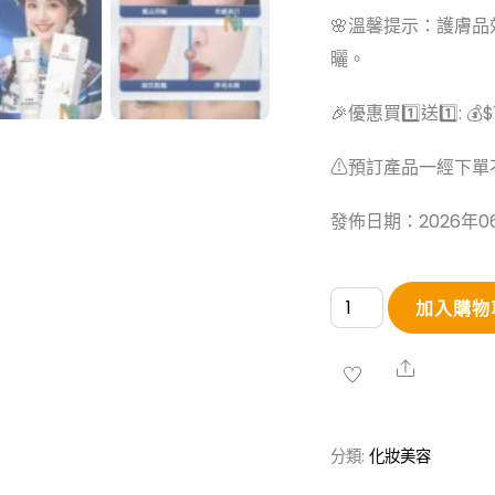
🌸溫馨提示：護膚
曬。
🎉優惠買1️⃣送1️⃣: 💰$1
⚠預訂產品一經下單
發佈日期：2026年0
【南
加入購物
京
同
Share
仁
堂】
分類:
化妝美容
美