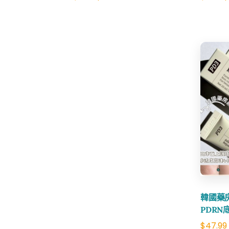
price
price
was:
is:
$25.00.
$19.99.
韓國藥房
PDR
$
47.99