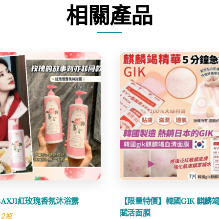
白
相關產品
祛
斑
霜
數
量
Share
Share
AXJI紅玫瑰香氛沐浴露
【限量特價】韓國GIK 麒麟
賦活面膜
 2瓶