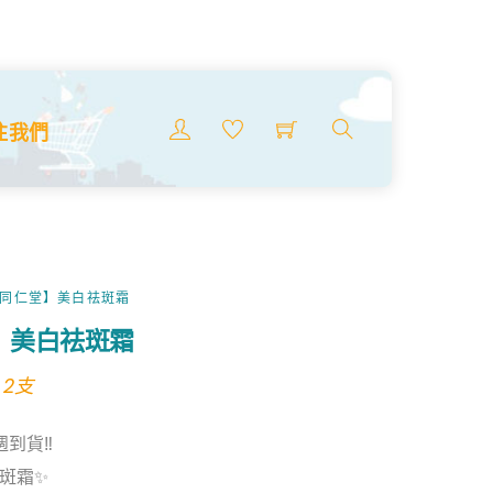
Menu
注我們
搜
索
商
品
京同仁堂】美白祛斑霜
】美白祛斑霜
l
urrent
 2支
rice
到貨‼️
:
祛斑霜✨
19.99.