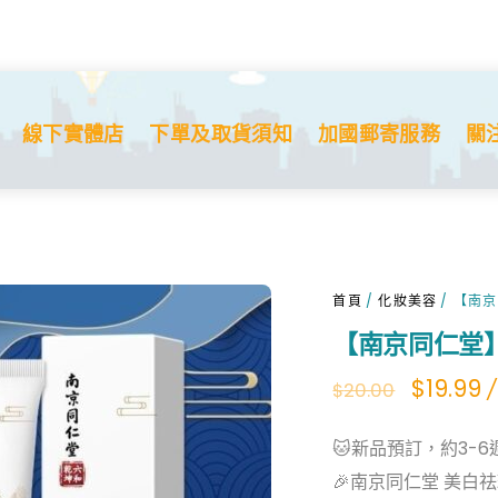
線下實體店
下單及取貨須知
加國郵寄服務
關
首頁
/
化妝美容
/ 【南
【南京同仁堂
Origina
C
$
19.99
/
$
20.00
price
p
🐱新品預訂，約3-6週
was:
is
🎉南京同仁堂 美白
$20.00.
$