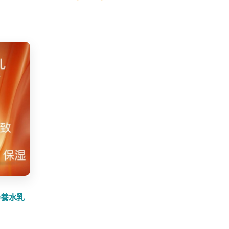
price
price
was:
is:
$39.80.
$14.99.
參養水乳