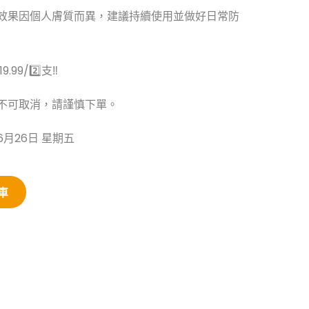
品效果因個人膚質而異，建議持續使用並做好日常防
9.99/2️⃣支‼️
不可取消，請謹慎下單。
6月26日 星期五
車