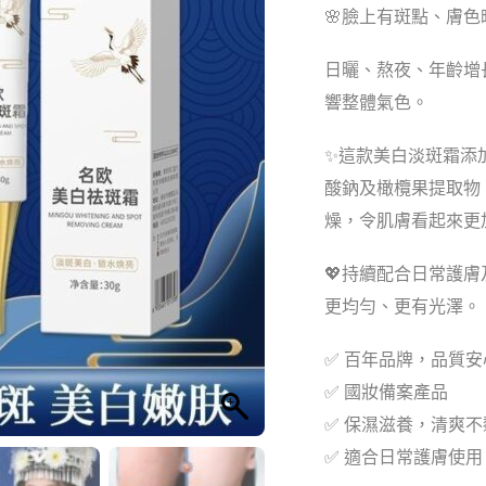
🌸臉上有斑點、膚
日曬、熬夜、年齡增
響整體氣色。
✨這款美白淡斑霜添
酸鈉及橄欖果提取物
燥，令肌膚看起來更
💖持續配合日常護
更均勻、更有光澤。
✅ 百年品牌，品質安
✅ 國妝備案產品
✅ 保濕滋養，清爽不
✅ 適合日常護膚使用