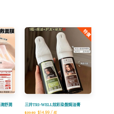
特價
Share
竭清舒潤
三井TRI-WELL炫彩染髮焗油膏
Original
Current
$
14.99
/ 瓶
$
39.80