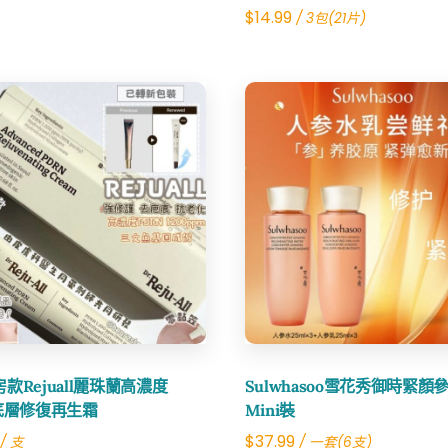
$
14.99
/ 3包(21片)
Share
Share
款Rejuall麗珠蘭高濃度
Sulwhasoo雪花秀御時緊顏
N底層修復再生霜
Mini裝
$
37.99
/ 支
/ 一套(6支)