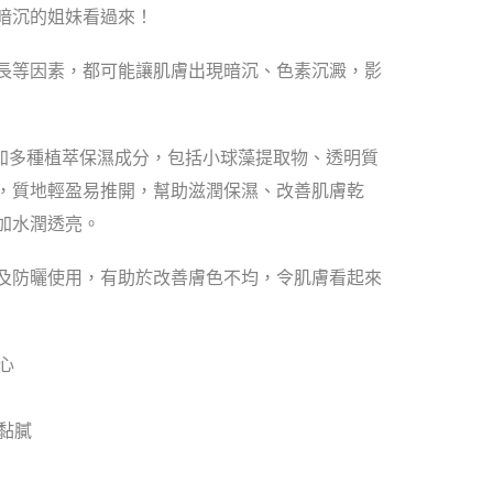
色暗沉的姐妹看過來！
長等因素，都可能讓肌膚出現暗沉、色素沉澱，影
加多種植萃保濕成分，包括小球藻提取物、透明質
，質地輕盈易推開，幫助滋潤保濕、改善肌膚乾
加水潤透亮。
膚及防曬使用，有助於改善膚色不均，令肌膚看起來
心
黏膩