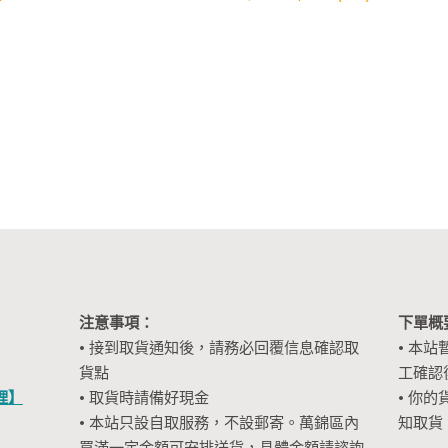
注意事項：
下單概
• 接到取貨通知後，請務必回覆信息確認取
• 本站
貨點
工確認
裡】
• 取貨時請備好現金
• 你的
• 本站只設自取服務，不設郵寄。萬錦區內
知取貨
買滿一定金額可安排送貨，具體金額請諮詢