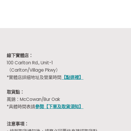
$30.00.
$23.99.
線下實體店：
100 Carlton Rd., Unit-1
（Carlton/Village Pkwy）
*實體店詳細地址及營業時間
【點這裡】
取貨點：
萬錦：McCowan/Bur Oak
*具體時間表請
參閱【下單及取貨須知】
注意事項：