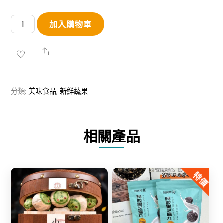
無
加入購物車
籽
小
Share
蜜
桔
分類:
美味食品
,
新鮮蔬果
數
量
相關產品
特價