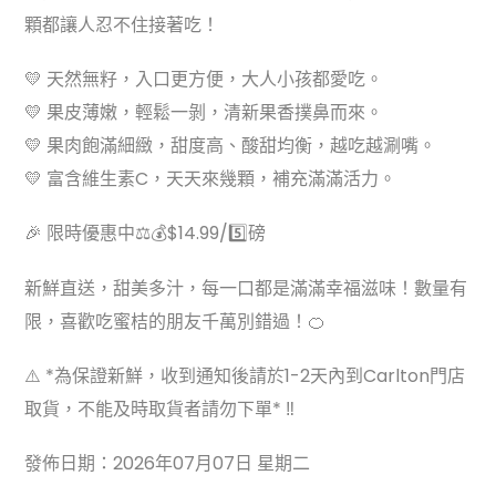
顆都讓人忍不住接著吃！
💛 天然無籽，入口更方便，大人小孩都愛吃。
💛 果皮薄嫩，輕鬆一剝，清新果香撲鼻而來。
💛 果肉飽滿細緻，甜度高、酸甜均衡，越吃越涮嘴。
💛 富含維生素C，天天來幾顆，補充滿滿活力。
🎉 限時優惠中⚖️💰$14.99/5️⃣磅
新鮮直送，甜美多汁，每一口都是滿滿幸福滋味！數量有
限，喜歡吃蜜桔的朋友千萬別錯過！🍊
⚠️ *為保證新鮮，收到通知後請於1-2天內到Carlton門店
取貨，不能及時取貨者請勿下單* ‼️
發佈日期：2026年07月07日 星期二