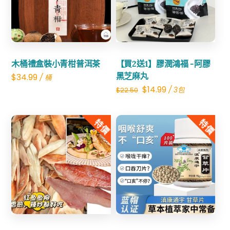
Share
Share
木桶禮盒裝小青柑普洱茶
【買2送1】膠潤鴻福 -阿膠
黑芝麻丸
$
34.99
/ 桶
Original
Current
$
14.99
/ 3包
$
22.50
price
price
was:
is:
特價
特價
$22.50.
$14.99.
Share
Share