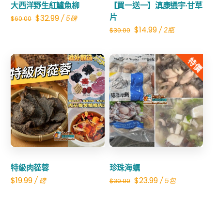
大西洋野生紅鱸魚柳
【買一送一】滇康通宇·甘草
Original
Current
片
$
32.99
/ 5磅
$
60.00
Original
Current
$
14.99
/ 2瓶
$
30.00
price
price
price
price
was:
is:
was:
is:
特價
$60.00.
$32.99.
$30.00.
$14.99.
Share
Share
特級肉蓯蓉
珍珠海蠣
Original
Current
$
19.99
$
23.99
/ 磅
/ 5包
$
30.00
price
price
was:
is: