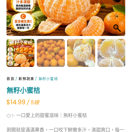
首頁
/
新鮮蔬果
/ 無籽小蜜桔
無籽小蜜桔
$
14.99
/ 5磅
🍊✨ 一口愛上的甜蜜滋味｜無籽小蜜桔
剝開就是滿滿果香，一口咬下鮮嫩多汁，清甜爽口，每一