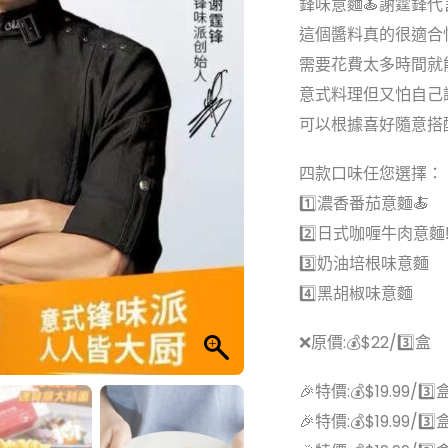
鋒味意麵🍝謝霆鋒代
這個醬料真的很適合忙
需要花費太多時間就
意式料理但又怕自己
可以根據喜好隨意搭
四款口味任您選擇：
1️⃣濃香番茄意麵🍝
2️⃣日式咖喱牛肉意麵‼️
3️⃣奶油培根味意麵
4️⃣黑胡椒味意麵
❌原價:💰$22/3️⃣盒
🎉特價:💰$19.99/3️⃣
🎉特價:💰$19.99/3️⃣