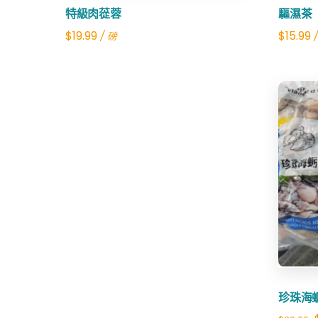
特級肉蓯蓉
驅濕茶
$
19.99
$
15.99
/ 磅
/
珍珠海