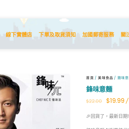
線下實體店
下單及取貨須知
加國郵寄服務
關
首頁
/
美味食品
/ 鋒味
鋒味意麵
Origina
C
$
19.99
/
$
22.00
price
p
🎉回貨了，最新日期
was:
is
$22.00.
$