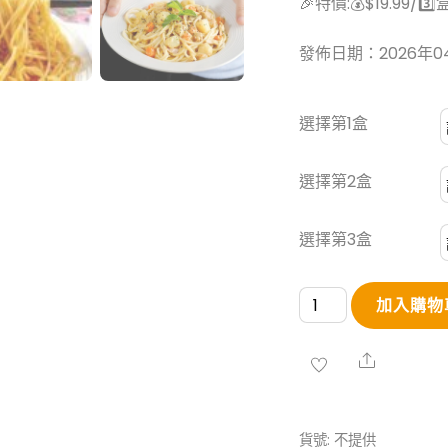
🎉特價:💰$19.99/3️⃣
發佈日期：2026年0
選擇第1盒
選擇第2盒
選擇第3盒
鋒
加入購物
味
意
Share
麵
數
貨號:
不提供