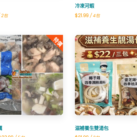
冷凍河蝦
$
21.99
 2包
/ 4包
特價
Share
Share
蠣
滋補養生雙湯包