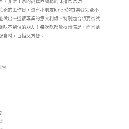
言，非常正宗的高檔西餐廳的味道😍😍😍
碌的工作日，還有小朋友lunch的首選😍完全不
能做出一道很專業的意大利麵。特別適合想要嘗試
調味不到位的朋友！每次吃都覺得超滿足，而且還
配食材，百搭又方便。
🆕
盒‼
盒‼