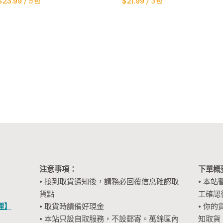
Original
Current
$
23.99
$
21.99
/ 5包
/ 3包
price
price
was:
is:
$30.00.
$23.99.
注意事項：
下單概
• 接到取貨通知後，請務必回覆信息確認取
• 本站
貨點
工確認
裡】
• 取貨時請備好現金
• 你的
• 本站只設自取服務，不設郵寄。萬錦區內
知取貨