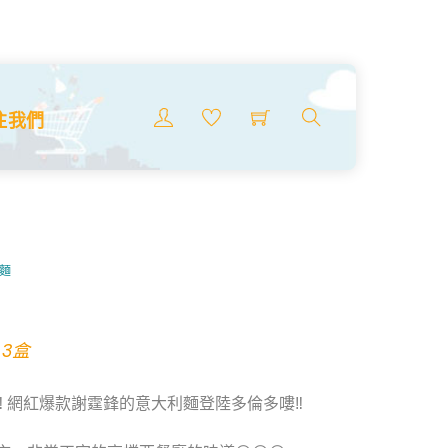
Menu
注我們
搜
索
商
品
意麵
l
urrent
 3盒
rice
‼ 網紅爆款謝霆鋒的意大利麵登陸多倫多嘍‼️
:
19.99.