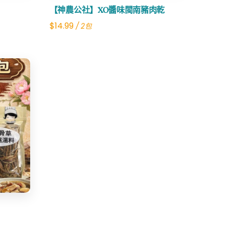
【神農公社】XO醬味閩南豬肉乾
$
14.99
/ 2包