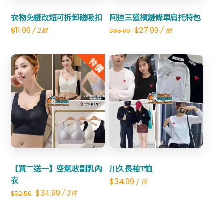
衣物免縫改短可拆卸磁吸扣
阿迪三道槓鏈條單肩托特包
Original
Current
$
11.99
$
27.99
/ 2對
/ 個
$
65.00
price
price
was:
is:
特價
$65.00.
$27.99.
Share
Share
【買二送一】空氣收副乳內
川久長袖T恤
衣
$
34.99
/ 件
Original
Current
$
34.99
/ 3件
$
52.50
price
price