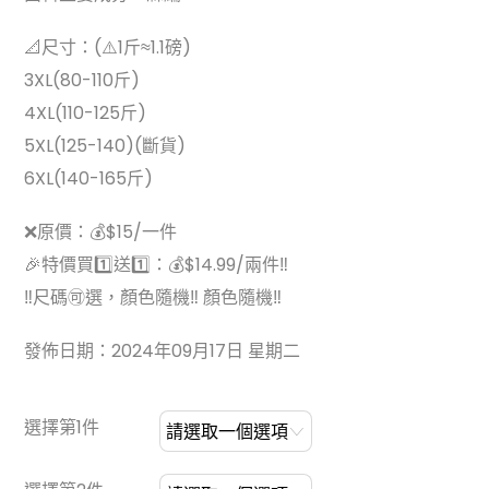
📐尺寸：(⚠️1斤≈1.1磅)
3XL(80-110斤)
4XL(110-125斤)
5XL(125-140)(斷貨)
6XL(140-165斤)
❌原價：💰$15/一件
🎉特價買1️⃣送1️⃣：💰$14.99/兩件‼
‼尺碼🉑選，顏色隨機‼ 顏色隨機‼
發佈日期：2024年09月17日 星期二
選擇第1件