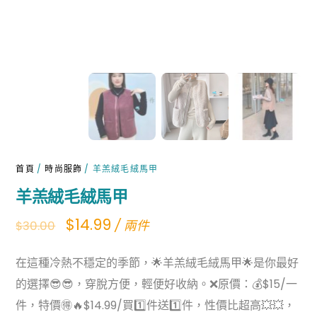
首頁
/
時尚服飾
/ 羊羔絨毛絨馬甲
羊羔絨毛絨馬甲
Original
Current
$
14.99
/ 兩件
$
30.00
price
price
在這種冷熱不穩定的季節，🌟羊羔絨毛絨馬甲🌟是你最好
was:
is:
的選擇😎😎，穿脫方便，輕便好收納。❌原價：💰$15/一
$30.00.
$14.99.
件，特價🉐🔥$14.99/買1️⃣件送1️⃣件，性價比超高💥💥，