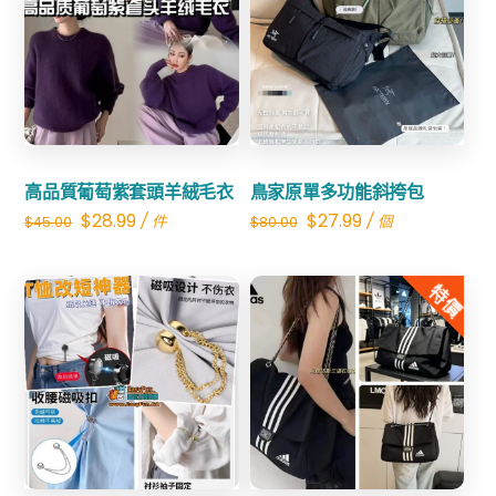
Share
Share
高品質葡萄紫套頭羊絨毛衣
鳥家原單多功能斜挎包
Original
Current
Original
Current
$
28.99
$
27.99
/ 件
/ 個
$
45.00
$
80.00
price
price
price
price
was:
is:
was:
is:
特價
$45.00.
$28.99.
$80.00.
$27.99.
Share
Share