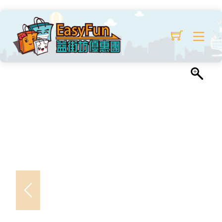
Skip
羊羔絨毛絨馬甲
to
Original
Current
$
14.99
/ 兩件
$
30.00
Me
content
price
price
was:
is:
$30.00.
$14.99.