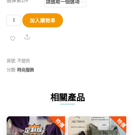
選擇第2件
羊
加入購物車
羔
絨
Share
毛
絨
貨號:
不提供
馬
分類:
時尚服飾
甲
數
量
相關產品
特價
特價