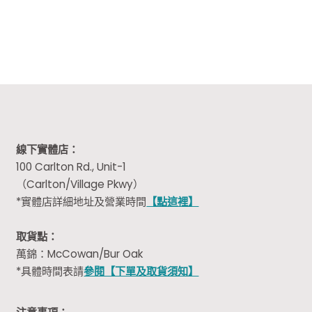
was:
is:
$52.50.
$34.99.
線下實體店：
100 Carlton Rd., Unit-1
（Carlton/Village Pkwy）
*實體店詳細地址及營業時間
【點這裡】
取貨點：
萬錦：McCowan/Bur Oak
*具體時間表請
參閱【下單及取貨須知】