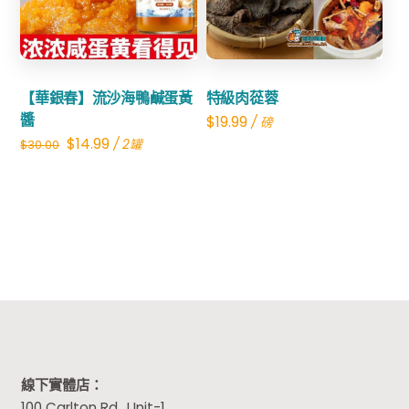
Share
【華銀春】流沙海鴨鹹蛋黃
特級肉蓯蓉
醬
$
19.99
/ 磅
Original
Current
$
14.99
/ 2罐
$
30.00
price
price
was:
is:
$30.00.
$14.99.
線下實體店：
100 Carlton Rd., Unit-1