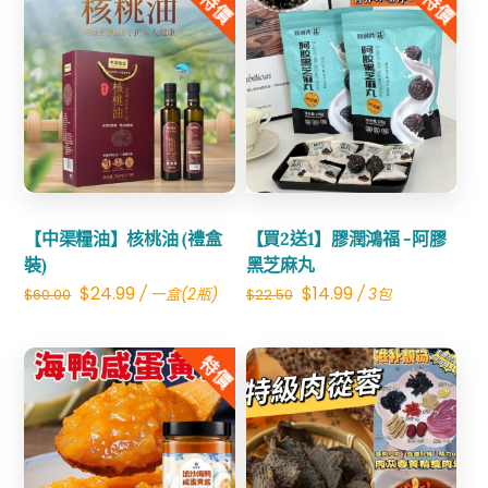
特價
特價
Share
Share
【中渠糧油】核桃油 (禮盒
【買2送1】膠潤鴻福 -阿膠
裝)
黑芝麻丸
Original
Current
Original
Current
$
24.99
$
14.99
/ 一盒(2瓶)
/ 3包
$
60.00
$
22.50
price
price
price
price
was:
is:
was:
is:
特價
$60.00.
$24.99.
$22.50.
$14.99.
Share