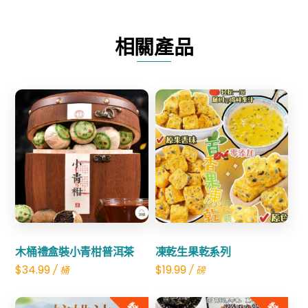
品
鮑
相關產品
魚
(四
頭)
數
量
Share
Share
木桶禮盒裝小青柑普洱茶
凍乾生果乾系列
$
34.99
$
19.99
/ 桶
/ 磅