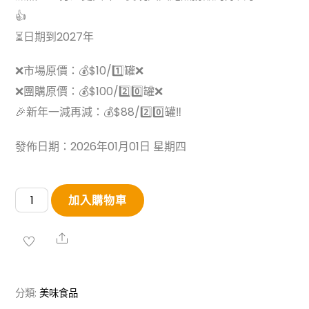
👍
⏳日期到2027年
❌市場原價：💰$10/1️⃣罐❌
❌團購原價：💰$100/2️⃣0️⃣罐❌
🎉新年一減再減：💰$88/2️⃣0️⃣罐‼️
發佈日期：2026年01月01日 星期四
金
加入購物車
之
寶
Share
紅
燒
分類:
美味食品
吉