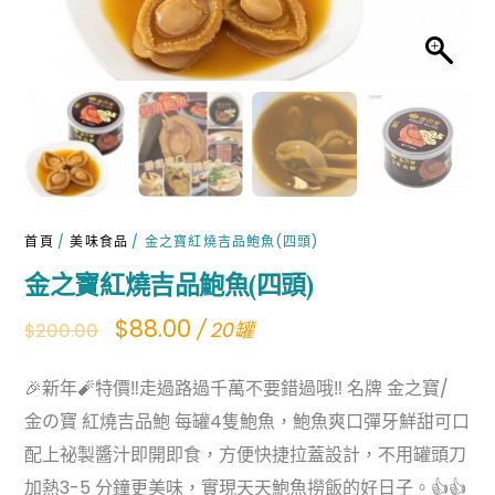
首頁
/
美味食品
/ 金之寶紅燒吉品鮑魚(四頭)
金之寶紅燒吉品鮑魚(四頭)
Original
Current
$
88.00
/ 20罐
$
200.00
price
price
🎉新年🧨特價‼️走過路過千萬不要錯過哦‼️ 名牌 金之寶/
was:
is:
金の寶 紅燒吉品鮑 每罐4隻鮑魚，鮑魚爽口彈牙鮮甜可口
$200.00.
$88.00.
配上祕製醬汁即開即食，方便快捷拉蓋設計，不用罐頭刀
加熱3-5 分鐘更美味，實現天天鮑魚撈飯的好日子。👍👍