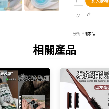
加入購物
本
花
Share
王
高
分類:
日用家品
滲
透
相關產品
酵
素
抗
菌
洗
衣
液
數
Share
Share