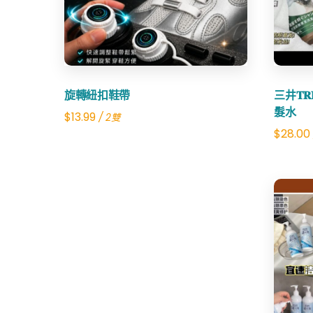
旋轉紐扣鞋帶
三井𝐓
髮水
$
13.99
/ 2雙
$
28.00