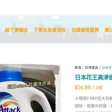
線下實體店
下單及取貨須知
加國郵寄服務
關
首頁
/
日用家品
/ 日本
日本花王高滲
$
14.99
/ 2瓶
🎉現貨‼ 880克大
除味，殺菌🦠抑菌