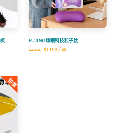
髮梳
FUJINO睡眠科技粒子枕
Original
Current
$
19.99
/ 個
$
40.00
price
price
was:
is:
$40.00.
$19.99.
特價