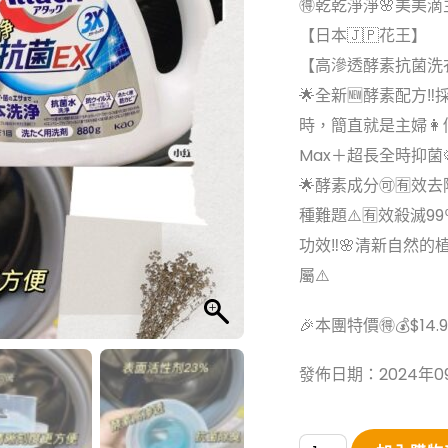
🉐️乾乾淨淨🌸美美滴主
【日本🇯🇵花王】
【高滲透酵素抗菌洗衣
🌟全新🆕酵素配方‼
時，簡直就是主婦
Max＋超長全時抑菌
🌟酵素成分🉑️🈶
種難題⚠️🈶️效殺滅
功效‼️🌸清新自然
屬⚠️
🎉本團特價🉐️💰$14.
發佈日期：2024年0
日