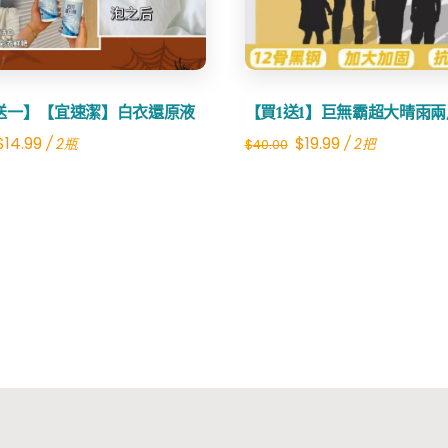
送一】【宜速潔】白衣還原液
【買1送1】巨無霸超大晴雨
Original
Current
Original
Current
$
14.99
$
19.99
/ 2瓶
/ 2把
$
40.00
price
price
price
price
was:
is:
was:
is:
$30.00.
$14.99.
$40.00.
$19.99.