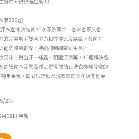
婦們👩快快備起來🏃‍♀️
液880g】
️採用抗菌水清技術1⃣️次漂洗即🉑️，省水省電又省
們的完美幫手👋清潔力和性價比沒話說，殺菌力
🦠從洗滌到乾燥，持續抑制細菌🦠生長📈
️效去除異味，對出汗、蟎蟲、頑固汙漬等，1⃣️瓶解決各
99％的細菌🦠深層潔淨📈更🈶️效防止洗衣機槽發黴的
的植物🌳香氣，聞著很舒服😌洗衣液的天花板非他莫
99/2瓶
9月09日 星期一