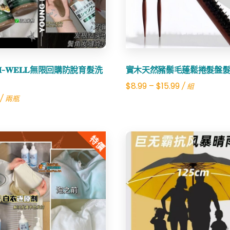
量
𝐈-𝐖𝐄𝐋𝐋無限回購防脫育髮洗
實木天然豬鬃毛蓬鬆捲髮盤
$
8.99
–
$
15.99
/ 組
/ 兩瓶
特價
Share
Share