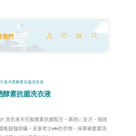
Menu
注我們
搜
索
商
品
花王高滲透酵素抗菌洗衣液
透酵素抗菌洗衣液
包裝‼️ 洗衣液天花板酵素抗菌配方，高效📈去汙，強效
，還能超強除蟎，全家老少👪的衣物、床單被套都洗