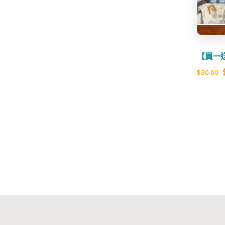
【買一
$
30.00