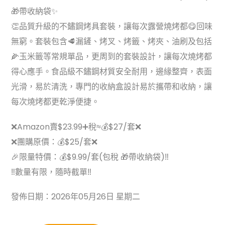
🎁帶收納袋✨
👏品質升級的不鏽鋼烤具套裝，讓每次露營燒烤都😋回味
無窮。套裝包含🥩漏鏟、烤叉、烤籤、烤夾、油刷及包括
🌽玉米籤等常規單品，更周到的套裝設計，讓每次燒烤都
得心應手。食品級不鏽鋼材質安全耐用，邊緣整齊，表面
光滑，易於清洗，專門的收納盒設計易於攜帶和收納，讓
每次燒烤都更乾淨便捷。
❌Amazon賣$23.99➕稅≈💰$27/套❌
❌團購原價：💰$25/套❌
🎉限量特價：💰$9.99/套(包稅 🎁帶收納袋)‼
‼數量有限，隨時截單‼
發佈日期：2026年05月26日 星期二