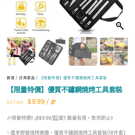
首頁
/
日用家品
/ 【限量特價】優質不鏽鋼燒烤工具套裝
【限量特價】優質不鏽鋼燒烤工具套裝
Original
Current
$
9.99
/ 套
$
27.00
price
price
🎉限量特價‼ 💰$9.99/1️⃣套‼ 數量有限，售完即止‼
was:
is:
$27.00.
$9.99.
✨盡享野營燒烤樂趣，優質不鏽鋼燒烤工具套裝(18件套)