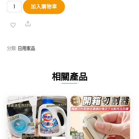
【限
加入購物車
量
特
Share
價】
優
分類:
日用家品
質
不
鏽
相關產品
鋼
燒
烤
工
具
套
Share
裝
Share