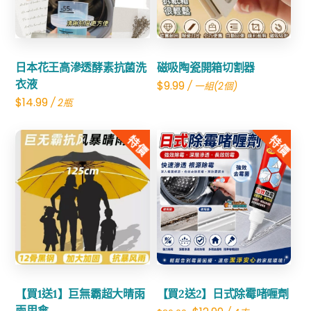
數
量
日本花王高滲透酵素抗菌洗
磁吸陶瓷開箱切割器
衣液
$
9.99
/ 一組(2個)
$
14.99
/ 2瓶
特價
特價
Share
Share
【買1送1】巨無霸超大晴雨
【買2送2】日式除霉啫喱劑
兩用傘