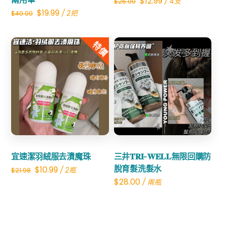
Original
Current
$
12.99
/ 4支
$
26.00
Original
Current
$
19.99
/ 2把
$
40.00
price
price
price
price
was:
is:
was:
is:
特價
$26.00.
$12.99.
$40.00.
$19.99.
Share
Share
宜速潔羽絨服去漬魔珠
三井𝐓𝐑𝐈-𝐖𝐄𝐋𝐋無限回購防
Original
Current
脫育髮洗髮水
$
10.99
/ 2瓶
$
21.98
$
28.00
/ 兩瓶
price
price
was:
is:
$21.98.
$10.99.