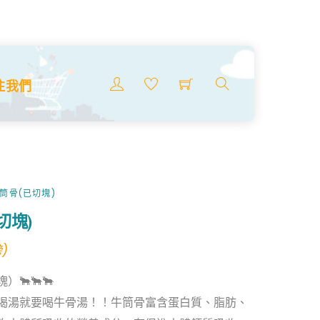
Menu
注我們
搜
索
商
品
筒骨(已切塊)
切塊)
)
）🐂🐂🐂
喝湯就要喝牛骨湯！！牛筒骨富含蛋白質、脂肪、