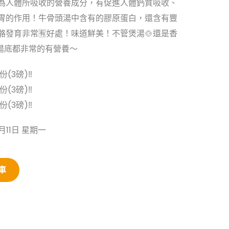
為人體所吸收的營養成分，有促進人體鈣質吸收、
胃的作用！牛骨頭湯中含有的膠原蛋白，還含有豐
骼發育非常🈶好處！味道鮮美！不管煲湯🍲還是香
濃湯底都非常的有營養～
一份(3磅)‼
一份(3磅)‼
一份(3磅)‼
月11日 星期一
車