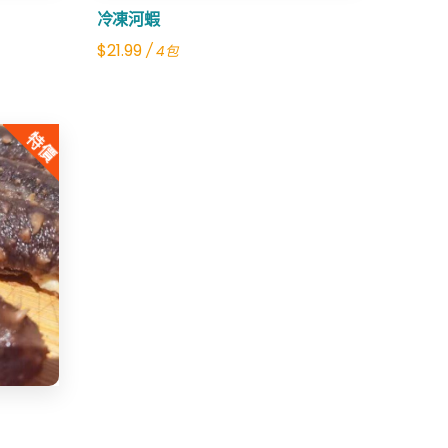
冷凍河蝦
$
21.99
/ 4包
特價