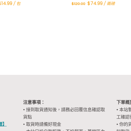
Original
Current
Original
Current
$
14.99
$
74.99
/ 包
/ 兩磅
$
120.00
price
price
price
price
was:
is:
was:
is:
$38.00.
$14.99.
$120.00.
$74.99.
注意事項：
下單概
• 接到取貨通知後，請務必回覆信息確認取
• 本站
貨點
工確認
裡】
• 取貨時請備好現金
• 你的