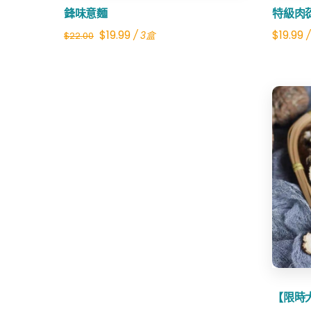
鋒味意麵
特級肉
Original
Current
$
19.99
$
19.99
/ 3盒
/
$
22.00
price
price
was:
is:
$22.00.
$19.99.
【限時