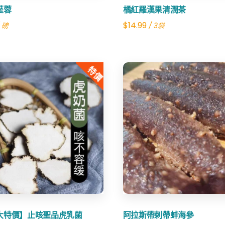
蓯蓉
橘紅羅漢果清潤茶
$
14.99
 磅
/ 3袋
特價
Share
Share
大特價】止咳聖品虎乳菌
阿拉斯帶刺帶蚌海參