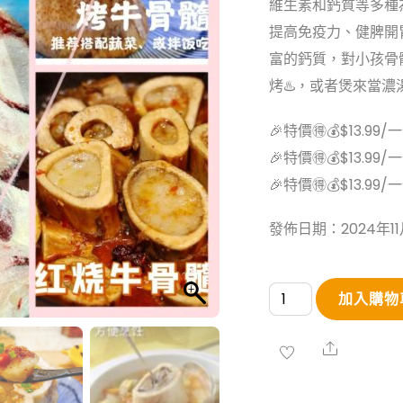
維生素和鈣質等多種
提高免疫力、健脾開
富的鈣質，對小孩骨
烤♨️，或者煲來當
🎉特價🉐💰$13.99/
🎉特價🉐💰$13.99/
🎉特價🉐💰$13.99/
發佈日期：2024年11
冰
加入購物
鮮
牛
Share
筒
骨