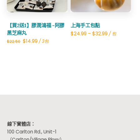
【買2送1】膠潤鴻福 -阿膠
上海手工包點
黑芝麻丸
$
24.99
–
$
32.99
/ 包
Original
Current
$
14.99
/ 3包
$
22.50
price
price
was:
is:
$22.50.
$14.99.
線下實體店：
100 Carlton Rd., Unit-1
（Carlton/Village Pkwy）