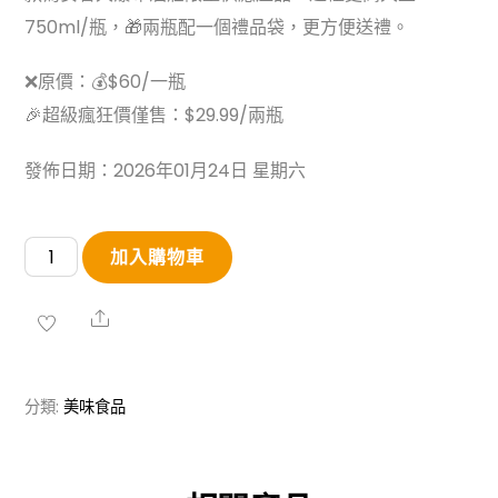
750ml/瓶，🎁兩瓶配一個禮品袋，更方便送禮。
❌原價：💰$60/一瓶
🎉超級瘋狂價僅售：$29.99/兩瓶
發佈日期：2026年01月24日 星期六
安
加入購物車
省
大
Share
瀑
布
分類:
美味食品
酒
莊
特