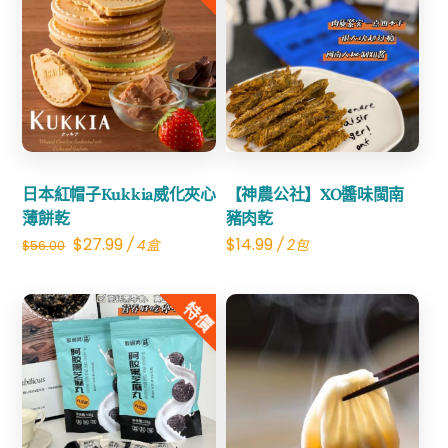
Share
Share
日本紅帽子Kukkia威化夾心
【神農公社】XO醬味閩南
薄餅乾
豬肉乾
Original
Current
$
27.99
$
14.99
/ 4盒
/ 2包
$
56.00
price
price
was:
is:
特價
$56.00.
$27.99.
Share
Share