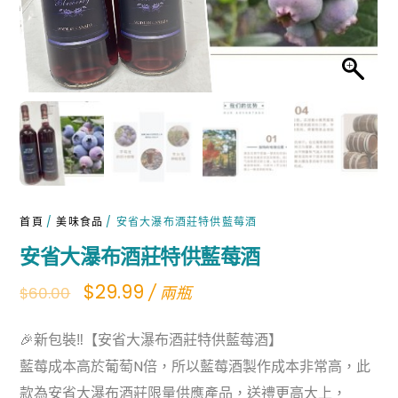
首頁
/
美味食品
/ 安省大瀑布酒莊特供藍莓酒
安省大瀑布酒莊特供藍莓酒
Original
Current
$
29.99
/ 兩瓶
$
60.00
price
price
🎉新包裝‼【安省大瀑布酒莊特供藍莓酒】
was:
is:
藍莓成本高於葡萄N倍，所以藍莓酒製作成本非常高，此
$60.00.
$29.99.
款為安省大瀑布酒莊限量供應產品，送禮更高大上，