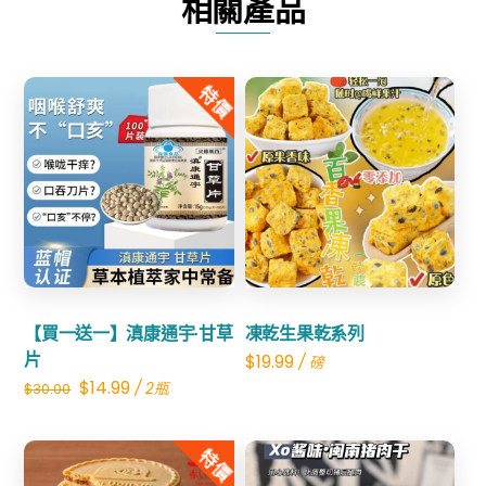
相關產品
供
藍
莓
特價
酒
數
量
Share
Share
【買一送一】滇康通宇·甘草
凍乾生果乾系列
片
$
19.99
/ 磅
Original
Current
$
14.99
/ 2瓶
$
30.00
price
price
was:
is:
特價
$30.00.
$14.99.