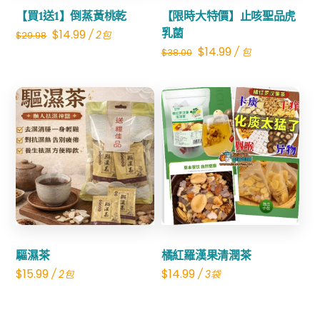
【買1送1】倒蒸黃桃乾
【限時大特價】止咳聖品虎
Original
Current
乳菌
$
14.99
/ 2包
$
29.98
Original
Current
$
14.99
/ 包
$
38.00
price
price
price
price
was:
is:
was:
is:
$29.98.
$14.99.
$38.00.
$14.99.
Share
Share
驅濕茶
橘紅羅漢果清潤茶
$
15.99
$
14.99
/ 2包
/ 3袋