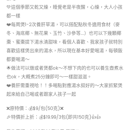
💚這個季節又乾又燥，睡覺老是半夜醒，心燥，大人小孩
都一樣
❤️每周煲1-2次養肝草湯，可以搭配點秋冬適用食材（麥
冬、海底椰、無花果、玉竹、沙參等….）也可以下幾顆椰
棗、蜜棗提下湯水清甜味，看個人喜歡、我家孩子就特別
喜歡這樣煲出來的湯水，所以現在基本好愛喝湯，每頓飯
都要喝湯～
🌟做法可以燉或者煲都ok～不想下肉的也可以養生壺煮水
也ok，大概煮25分鐘即可～一樣甜滋滋。
❤️養肝需重視哈！！多喝點對應湯水挺好的～大家抓緊煲
起來給自己喝或者跟家人孩子一起
❌原特價：💰$9/包(50克)❌
🎉特價折上折：💰$19.99/3包(即共150克)👍👍