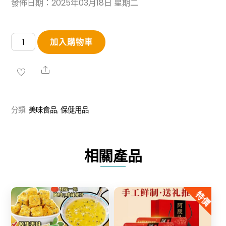
發佈日期：2025年03月18日 星期二
養
加入購物車
肝
金
Share
草
數
分類:
美味食品
,
保健用品
量
相關產品
特價