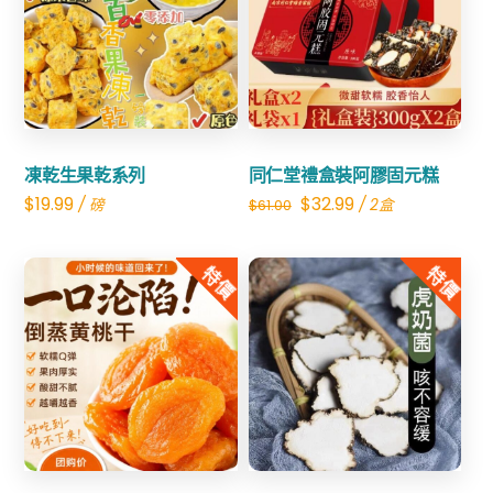
Share
Share
凍乾生果乾系列
同仁堂禮盒裝阿膠固元糕
Original
Current
$
19.99
$
32.99
/ 磅
/ 2盒
$
61.00
price
price
was:
is:
特價
特價
$61.00.
$32.99.
Share
Share