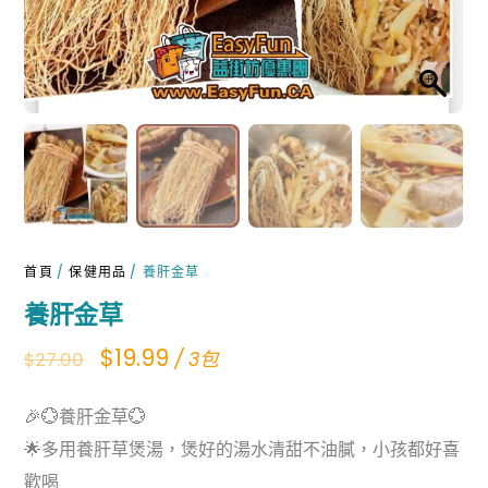
首頁
/
保健用品
/ 養肝金草
養肝金草
Original
Current
$
19.99
/ 3包
$
27.00
price
price
🎉💮養肝金草💮
was:
is:
🌟多用養肝草煲湯，煲好的湯水清甜不油膩，小孩都好喜
$27.00.
$19.99.
歡喝