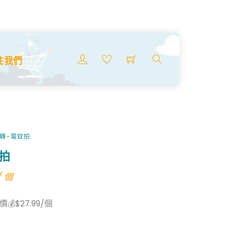
Menu
注我們
搜
索
商
品
旋轉-電蚊拍
拍
l
Current
/ 個
rice
💰$27.99/個
s:
27.99.