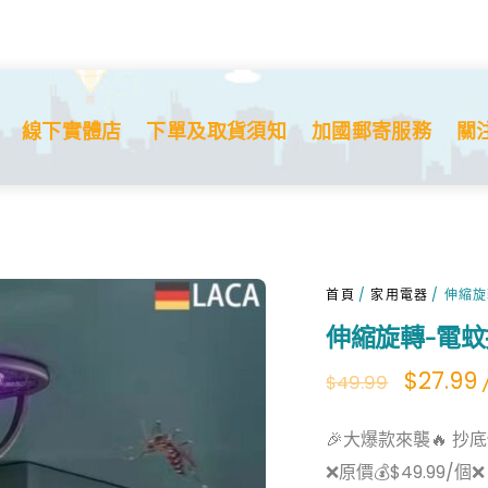
線下實體店
下單及取貨須知
加國郵寄服務
關
首頁
/
家用電器
/ 伸縮
伸縮旋轉-電蚊
Origina
$
27.99
$
49.99
price
p
🎉大爆款來襲🔥 抄底價
was:
i
❌原價💰$49.99/個❌
$49.99.
$