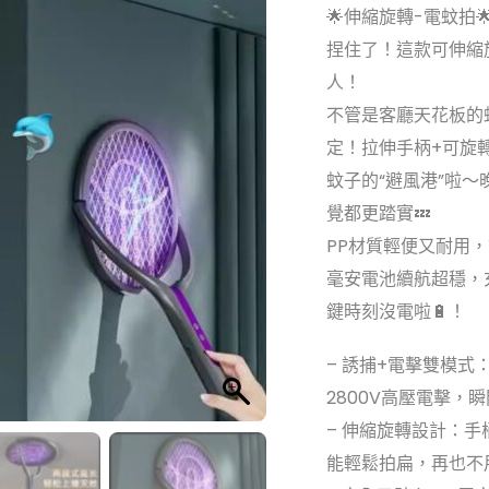
🌟伸縮旋轉-電蚊拍
捏住了！這款可伸縮
人！
不管是客廳天花板的
定！拉伸手柄+可旋
蚊子的“避風港”啦
覺都更踏實💤
PP材質輕便又耐用，
毫安電池續航超穩，
鍵時刻沒電啦🔋！
– 誘捕+電擊雙模式
2800V高壓電擊
– 伸縮旋轉設計：手
能輕鬆拍扁，再也不