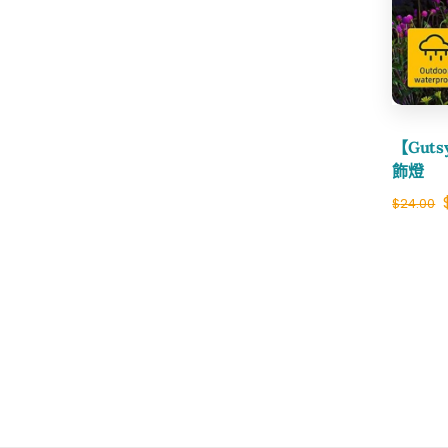
【Gut
飾燈
$
24.00