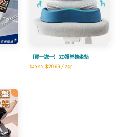
Share
【買一送一】3D護脊椎坐墊
Original
Current
$
29.99
/ 2個
$
49.98
price
price
was:
is:
$49.98.
$29.99.