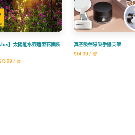
Share
syluv】太陽能水壺造型花園裝
真空吸盤磁吸手機支架
$
14.99
/ 個
Original
Current
$
13.99
/ 套
price
price
was:
is:
$24.00.
$13.99.