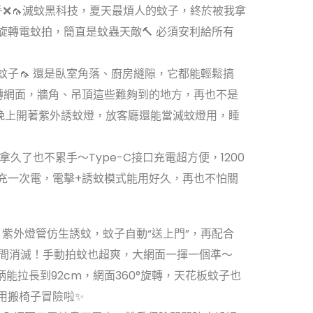
🌟❌🦟滅蚊黑科技，夏天最煩人的蚊子，終於被我拿
旋轉電蚊拍，簡直是蚊蟲天敵🔨 必須安利給所有
蚊子🦟 還是臥室角落、廚房縫隙，它都能輕鬆搞
轉網面，牆角、吊頂這些難夠到的地方，再也不是
～晚上開著紫外誘蚊燈，放客廳還能當滅蚊燈用，睡
拿久了也不累手～Type-C接口充電超方便，1200
充一次電，電擊+誘蚊模式能用好久，再也不怕關
：紫外燈管仿生誘蚊，蚊子自動“送上門”，再配合
，瞬間消滅！手動拍蚊也超爽，大網面一揮一個準～
柄能拉長到92cm，網面360°旋轉，天花板蚊子也
用搬椅子冒險啦✨