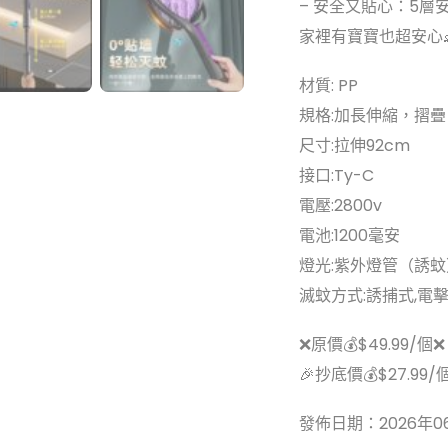
– 安全又貼心：5
家裡有寶寶也超安心
材質: PP
規格:加長伸縮，摺疊
尺寸:拉伸92cm
接口:Ty-C
電壓:2800v
電池:1200毫安
燈光:紫外燈管（誘蚊
滅蚊方式:誘捕式,電
❌原價💰$49.99/個❌
🎉抄底價💰$27.99/
發佈日期：2026年0