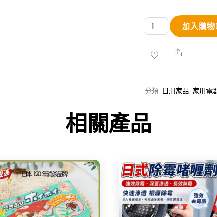
伸
加入購物
縮
旋
Share
轉-
電
分類:
日用家品
,
家用電
蚊
拍
相關產品
數
量