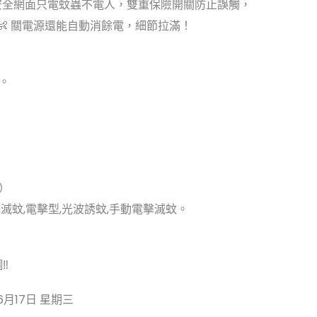
層安全網面只電蚊蟲不電人，雙重保險開關防止誤觸，
👶 關電源還能自動消餘電，細節拉滿！
。
）
擊滅蚊,電擊型,光波誘蚊,手動電擊滅蚊。
個‼
6月17日 星期三