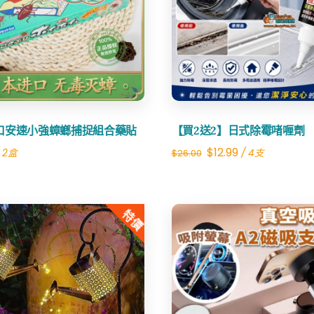
Share
Share
口安速小強蟑螂捕捉組合藥貼
【買2送2】日式除霉啫喱劑
Original
Current
$
12.99
 2盒
/ 4支
$
26.00
price
price
was:
is:
特價
$26.00.
$12.99.
Share